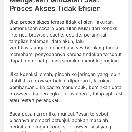
Proses Akses Tidak Efisien
Jika proses akses terasa tidak efisien, lakukan
pemeriksaan secara berurutan.Mulai dari koneksi
internet, browser, cache, cookie, perangkat,
tampilan halaman, data akun, lalu
verifikasi.Jangan mencoba akses berulang tanpa
memahami penyebabnya karena tindakan tersebut
dapat membuat proses semakin membingungkan.
Jika koneksi lemah, pindah ke jaringan yang lebih
stabil.Jika browser belum diperbarui, lakukan
pembaruan.Jika cache menumpuk, bersihkan data
browser.Jika perangkat terasa berat, tutup aplikasi
atau restart perangkat.
Baca pesan error jika muncul.Pesan tersebut
biasanya memberi petunjuk apakah masalah
berkaitan dengan koneksi, browser, sesi yang