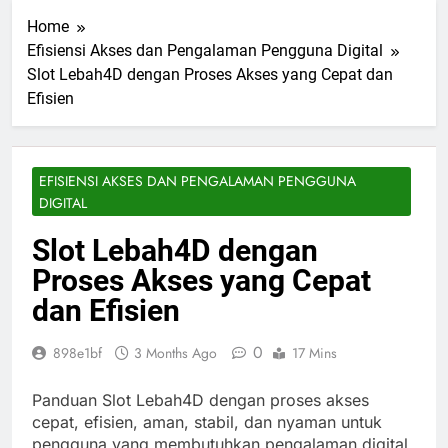
Home
Efisiensi Akses dan Pengalaman Pengguna Digital
Slot Lebah4D dengan Proses Akses yang Cepat dan
Efisien
EFISIENSI AKSES DAN PENGALAMAN PENGGUNA
DIGITAL
Slot Lebah4D dengan
Proses Akses yang Cepat
dan Efisien
0
898e1bf
3 Months Ago
17 Mins
Panduan Slot Lebah4D dengan proses akses
cepat, efisien, aman, stabil, dan nyaman untuk
pengguna yang membutuhkan pengalaman digital