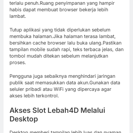
terlalu penuh.Ruang penyimpanan yang hampir
habis dapat membuat browser bekerja lebih
lambat.
Tutup aplikasi yang tidak diperlukan sebelum
membuka halaman.Jika halaman terasa lambat,
bersihkan cache browser lalu buka ulang.Pastikan
tampilan mobile sudah rapi, teks terbaca jelas, dan
tombol mudah ditekan sebelum melanjutkan
proses.
Pengguna juga sebaiknya menghindari jaringan
publik saat memasukkan data akun.Gunakan data
seluler pribadi atau WiFi yang dipercaya agar
akses lebih terkontrol.
Akses Slot Lebah4D Melalui
Desktop
Desktop memberi tampilan lebih luas dan nyaman