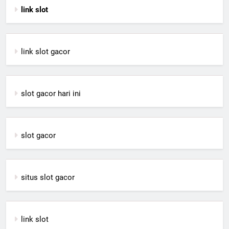
link slot
link slot gacor
slot gacor hari ini
slot gacor
situs slot gacor
link slot