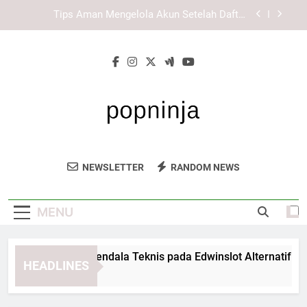
Skip
Tips Menjaga Keamanan Akun saat Menggunakan
to
Kaya787 Link Alternatif secara Bijak
content
Panduan LAE138 Link Alternatif untuk Pengguna
yang Mengutamakan Kecepatan
Cara Mengatasi Kendala Teknis pada Edwinslot
Alternatif agar Akses Lebih Stabil dan Nyaman
Tips Aman Mengelola Akun Setelah Daftar
Pokemon787
Tips Menjaga Keamanan Akun saat Menggunakan
Kaya787 Link Alternatif secara Bijak
Pop Ninja
Ikuti Berita Musik Terkini Dan Konten
Panduan LAE138 Link Alternatif untuk Pengguna
NEWSLETTER
RANDOM NEWS
yang Mengutamakan Kecepatan
Menarik Untuk Pecinta Musik Di Pop Ninja.
Musik, Berita Artis, Dan Lebih Banyak
MENU
Hiburan.
ra Mengatasi Kendala Teknis pada Edwinslot Alternatif agar 
HEADLINES
Months Ago