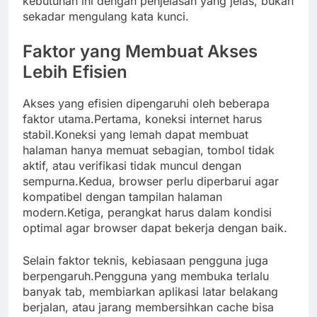
kebutuhan ini dengan penjelasan yang jelas, bukan
sekadar mengulang kata kunci.
Faktor yang Membuat Akses
Lebih Efisien
Akses yang efisien dipengaruhi oleh beberapa
faktor utama.Pertama, koneksi internet harus
stabil.Koneksi yang lemah dapat membuat
halaman hanya memuat sebagian, tombol tidak
aktif, atau verifikasi tidak muncul dengan
sempurna.Kedua, browser perlu diperbarui agar
kompatibel dengan tampilan halaman
modern.Ketiga, perangkat harus dalam kondisi
optimal agar browser dapat bekerja dengan baik.
Selain faktor teknis, kebiasaan pengguna juga
berpengaruh.Pengguna yang membuka terlalu
banyak tab, membiarkan aplikasi latar belakang
berjalan, atau jarang membersihkan cache bisa