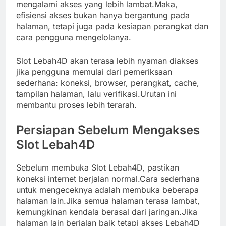
mengalami akses yang lebih lambat.Maka,
efisiensi akses bukan hanya bergantung pada
halaman, tetapi juga pada kesiapan perangkat dan
cara pengguna mengelolanya.
Slot Lebah4D akan terasa lebih nyaman diakses
jika pengguna memulai dari pemeriksaan
sederhana: koneksi, browser, perangkat, cache,
tampilan halaman, lalu verifikasi.Urutan ini
membantu proses lebih terarah.
Persiapan Sebelum Mengakses
Slot Lebah4D
Sebelum membuka Slot Lebah4D, pastikan
koneksi internet berjalan normal.Cara sederhana
untuk mengeceknya adalah membuka beberapa
halaman lain.Jika semua halaman terasa lambat,
kemungkinan kendala berasal dari jaringan.Jika
halaman lain berjalan baik tetapi akses Lebah4D