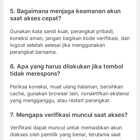
5. Bagaimana menjaga keamanan akun
saat akses cepat?
Gunakan kata sandi kuat, perangkat pribadi,
koneksi aman, jangan bagikan kode verifikasi, dan
logout setelah selesai jika menggunakan
perangkat bersama.
6. Apa yang harus dilakukan jika tombol
tidak merespons?
Periksa koneksi, muat ulang halaman, bersihkan
cache, gunakan browser lain, nonaktifkan ekstensi
yang mengganggu, atau restart perangkat.
7. Mengapa verifikasi muncul saat akses?
Verifikasi dapat muncul untuk memastikan akun
diakses oleh pemilik yang benar, terutama saat