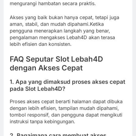
mengurangi hambatan secara praktis.
Akses yang baik bukan hanya cepat, tetapi juga
aman, stabil, dan mudah dipahami.Ketika
pengguna menerapkan langkah yang benar,
pengalaman mengakses Lebah4D akan terasa
lebih efisien dan konsisten.
FAQ Seputar Slot Lebah4D
dengan Akses Cepat
1. Apa yang dimaksud proses akses cepat
pada Slot Lebah4D?
Proses akses cepat berarti halaman dapat dibuka
dengan lebih efisien, tampilan mudah dipahami,
tombol responsif, dan pengguna dapat mengikuti
instruksi tanpa kebingungan.
2. Bagaimana cara membuat akses