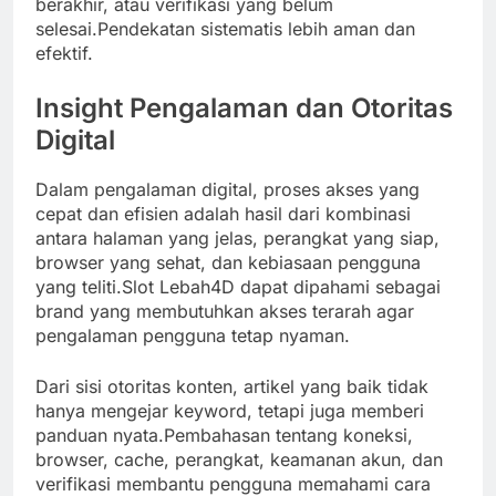
berakhir, atau verifikasi yang belum
selesai.Pendekatan sistematis lebih aman dan
efektif.
Insight Pengalaman dan Otoritas
Digital
Dalam pengalaman digital, proses akses yang
cepat dan efisien adalah hasil dari kombinasi
antara halaman yang jelas, perangkat yang siap,
browser yang sehat, dan kebiasaan pengguna
yang teliti.Slot Lebah4D dapat dipahami sebagai
brand yang membutuhkan akses terarah agar
pengalaman pengguna tetap nyaman.
Dari sisi otoritas konten, artikel yang baik tidak
hanya mengejar keyword, tetapi juga memberi
panduan nyata.Pembahasan tentang koneksi,
browser, cache, perangkat, keamanan akun, dan
verifikasi membantu pengguna memahami cara