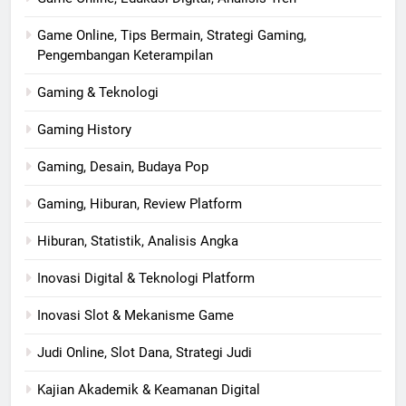
Game Online, Tips Bermain, Strategi Gaming,
Pengembangan Keterampilan
Gaming & Teknologi
Gaming History
Gaming, Desain, Budaya Pop
Gaming, Hiburan, Review Platform
Hiburan, Statistik, Analisis Angka
Inovasi Digital & Teknologi Platform
Inovasi Slot & Mekanisme Game
Judi Online, Slot Dana, Strategi Judi
Kajian Akademik & Keamanan Digital