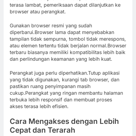
terasa lambat, pemeriksaan dapat dilanjutkan ke
browser atau perangkat.
Gunakan browser resmi yang sudah
diperbarui.Browser lama dapat menyebabkan
tampilan tidak sempurna, tombol tidak merespons,
atau elemen tertentu tidak berjalan normal.Browser
terbaru biasanya memiliki kompatibilitas lebih baik
dan perlindungan keamanan yang lebih kuat.
Perangkat juga perlu diperhatikan.Tutup aplikasi
yang tidak digunakan, kurangi tab browser, dan
pastikan ruang penyimpanan masih
cukup.Perangkat yang ringan membantu halaman
terbuka lebih responsif dan membuat proses
akses terasa lebih efisien.
Cara Mengakses dengan Lebih
Cepat dan Terarah