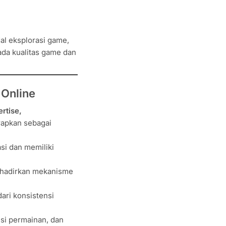
l eksplorasi game,
ada kualitas game dan
 Online
rtise,
rapkan sebagai
si dan memiliki
hadirkan mekanisme
ari konsistensi
si permainan, dan