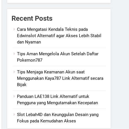
Recent Posts
Cara Mengatasi Kendala Teknis pada
Edwinslot Alternatif agar Akses Lebih Stabil
dan Nyaman
Tips Aman Mengelola Akun Setelah Daftar
Pokemon787
Tips Menjaga Keamanan Akun saat
Menggunakan Kaya787 Link Alternatif secara
Bijak
Panduan LAE138 Link Alternatif untuk
Pengguna yang Mengutamakan Kecepatan
Slot Lebah4D dan Keunggulan Desain yang
Fokus pada Kemudahan Akses