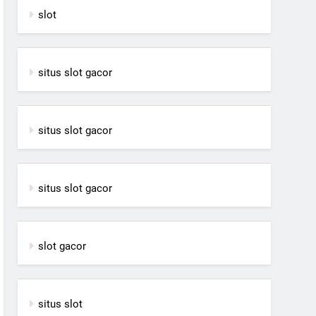
slot
situs slot gacor
situs slot gacor
situs slot gacor
slot gacor
situs slot