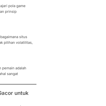
jari pola game
an prinsip
 bagaimana situs
ilihan volatilitas,
n pemain adalah
ahal sangat
Gacor untuk