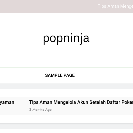
Tips Aman Menge
Tips Menjaga Keamanan Akun saat Menggunakan 
Panduan LAE138 Link Alternatif untuk P
Cara Mengatasi Kendala Teknis pada Edwinslot Alternat
 Ninja
Tips Aman Menge
ta Musik Terkini Dan Konten Menarik Untuk Pecinta Musik Di Pop 
Tips Menjaga Keamanan Akun saat Menggunakan 
SAMPLE PAGE
Panduan LAE138 Link Alternatif untuk P
Tips Aman Mengelola Akun Setelah Daftar Pokemon787
3 Months Ago