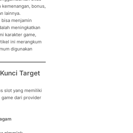
an kemenangan, bonus,
n lainnya.
g bisa menjamin
dalah meningkatkan
mi karakter game,
rtikel ini merangkum
 umum digunakan
Kunci Target
s slot yang memiliki
i game dari provider
ragam