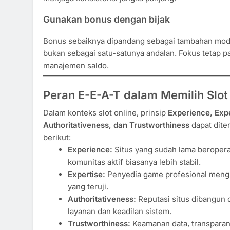
Gunakan bonus dengan bijak
Bonus sebaiknya dipandang sebagai tambahan moda
bukan sebagai satu-satunya andalan. Fokus tetap p
manajemen saldo.
Peran E-E-A-T dalam Memilih Slot
Dalam konteks slot online, prinsip
Experience, Expe
Authoritativeness, dan Trustworthiness
dapat dite
berikut:
Experience:
Situs yang sudah lama beropera
komunitas aktif biasanya lebih stabil.
Expertise:
Penyedia game profesional meng
yang teruji.
Authoritativeness:
Reputasi situs dibangun d
layanan dan keadilan sistem.
Trustworthiness:
Keamanan data, transparan