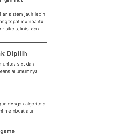
ar gimmick
lan sistem jauh lebih
 yang tepat membantu
risiko teknis, dan
k Dipilih
munitas slot dan
potensial umumnya
gun dengan algoritma
ni membuat alur
i game