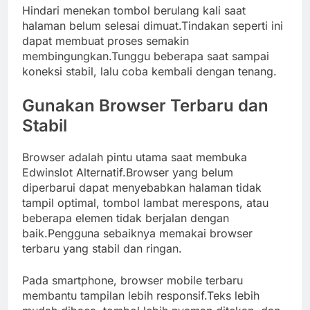
Hindari menekan tombol berulang kali saat
halaman belum selesai dimuat.Tindakan seperti ini
dapat membuat proses semakin
membingungkan.Tunggu beberapa saat sampai
koneksi stabil, lalu coba kembali dengan tenang.
Gunakan Browser Terbaru dan
Stabil
Browser adalah pintu utama saat membuka
Edwinslot Alternatif.Browser yang belum
diperbarui dapat menyebabkan halaman tidak
tampil optimal, tombol lambat merespons, atau
beberapa elemen tidak berjalan dengan
baik.Pengguna sebaiknya memakai browser
terbaru yang stabil dan ringan.
Pada smartphone, browser mobile terbaru
membantu tampilan lebih responsif.Teks lebih