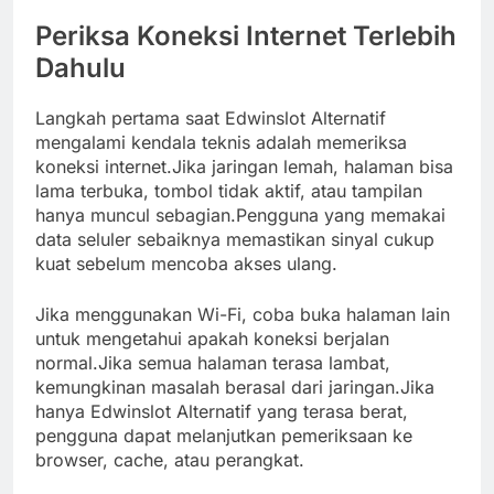
Periksa Koneksi Internet Terlebih
Dahulu
Langkah pertama saat Edwinslot Alternatif
mengalami kendala teknis adalah memeriksa
koneksi internet.Jika jaringan lemah, halaman bisa
lama terbuka, tombol tidak aktif, atau tampilan
hanya muncul sebagian.Pengguna yang memakai
data seluler sebaiknya memastikan sinyal cukup
kuat sebelum mencoba akses ulang.
Jika menggunakan Wi-Fi, coba buka halaman lain
untuk mengetahui apakah koneksi berjalan
normal.Jika semua halaman terasa lambat,
kemungkinan masalah berasal dari jaringan.Jika
hanya Edwinslot Alternatif yang terasa berat,
pengguna dapat melanjutkan pemeriksaan ke
browser, cache, atau perangkat.