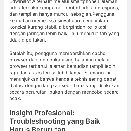
Edwinslot Alternatif melalui smartphone.Halaman
tidak terbuka sempurna, tombol tidak merespons,
dan tampilan hanya muncul sebagian.Pengguna
kemudian memeriksa sinyal dan menemukan
koneksi kurang stabil.Ia berpindah ke lokasi
dengan jaringan lebih baik, lalu menutup tab yang
tidak diperlukan.
Setelah itu, pengguna membersihkan cache
browser dan membuka ulang halaman melalui
browser terbaru.Halaman kemudian tampil lebih
rapi dan akses terasa lebih lancar.Skenario ini
menunjukkan bahwa kendala teknis sering dapat
diatasi dengan langkah sederhana yang dilakukan
secara berurutan, bukan dengan mencoba secara
acak.
Insight Profesional:
Troubleshooting yang Baik
Harus Berurutan