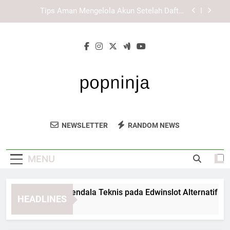
Skip
Tips Menjaga Keamanan Akun saat Menggunakan
to
Kaya787 Link Alternatif secara Bijak
content
Panduan LAE138 Link Alternatif untuk Pengguna
yang Mengutamakan Kecepatan
Cara Mengatasi Kendala Teknis pada Edwinslot
Alternatif agar Akses Lebih Stabil dan Nyaman
Tips Aman Mengelola Akun Setelah Daftar
Pokemon787
Tips Menjaga Keamanan Akun saat Menggunakan
Kaya787 Link Alternatif secara Bijak
Pop Ninja
Ikuti Berita Musik Terkini Dan Konten
Panduan LAE138 Link Alternatif untuk Pengguna
NEWSLETTER
RANDOM NEWS
yang Mengutamakan Kecepatan
Menarik Untuk Pecinta Musik Di Pop Ninja.
Musik, Berita Artis, Dan Lebih Banyak
MENU
Hiburan.
ra Mengatasi Kendala Teknis pada Edwinslot Alternatif agar A
HEADLINES
onths Ago