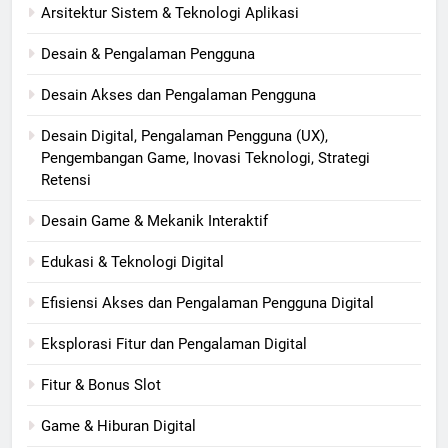
Arsitektur Sistem & Teknologi Aplikasi
Desain & Pengalaman Pengguna
Desain Akses dan Pengalaman Pengguna
Desain Digital, Pengalaman Pengguna (UX),
Pengembangan Game, Inovasi Teknologi, Strategi
Retensi
Desain Game & Mekanik Interaktif
Edukasi & Teknologi Digital
Efisiensi Akses dan Pengalaman Pengguna Digital
Eksplorasi Fitur dan Pengalaman Digital
Fitur & Bonus Slot
Game & Hiburan Digital