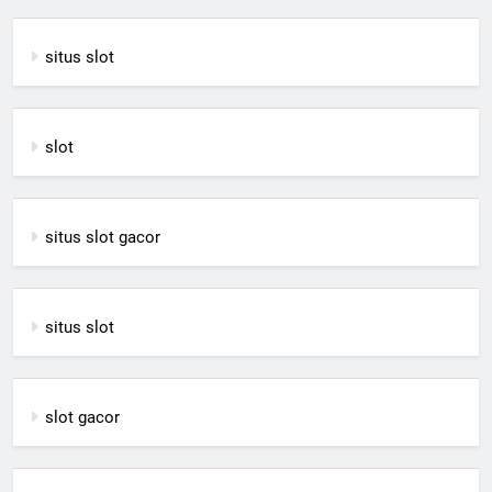
situs slot
slot
situs slot gacor
situs slot
slot gacor