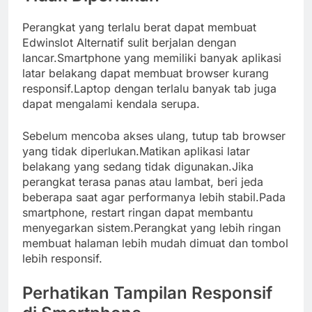
Perangkat yang terlalu berat dapat membuat
Edwinslot Alternatif sulit berjalan dengan
lancar.Smartphone yang memiliki banyak aplikasi
latar belakang dapat membuat browser kurang
responsif.Laptop dengan terlalu banyak tab juga
dapat mengalami kendala serupa.
Sebelum mencoba akses ulang, tutup tab browser
yang tidak diperlukan.Matikan aplikasi latar
belakang yang sedang tidak digunakan.Jika
perangkat terasa panas atau lambat, beri jeda
beberapa saat agar performanya lebih stabil.Pada
smartphone, restart ringan dapat membantu
menyegarkan sistem.Perangkat yang lebih ringan
membuat halaman lebih mudah dimuat dan tombol
lebih responsif.
Perhatikan Tampilan Responsif