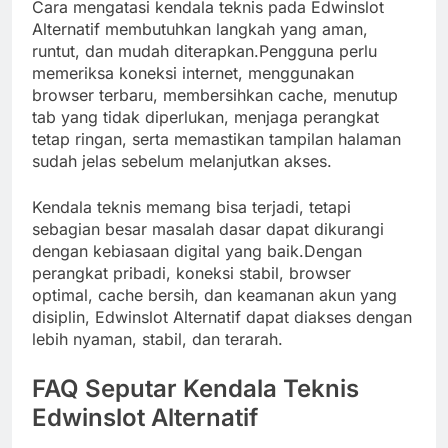
Cara mengatasi kendala teknis pada Edwinslot
Alternatif membutuhkan langkah yang aman,
runtut, dan mudah diterapkan.Pengguna perlu
memeriksa koneksi internet, menggunakan
browser terbaru, membersihkan cache, menutup
tab yang tidak diperlukan, menjaga perangkat
tetap ringan, serta memastikan tampilan halaman
sudah jelas sebelum melanjutkan akses.
Kendala teknis memang bisa terjadi, tetapi
sebagian besar masalah dasar dapat dikurangi
dengan kebiasaan digital yang baik.Dengan
perangkat pribadi, koneksi stabil, browser
optimal, cache bersih, dan keamanan akun yang
disiplin, Edwinslot Alternatif dapat diakses dengan
lebih nyaman, stabil, dan terarah.
FAQ Seputar Kendala Teknis
Edwinslot Alternatif