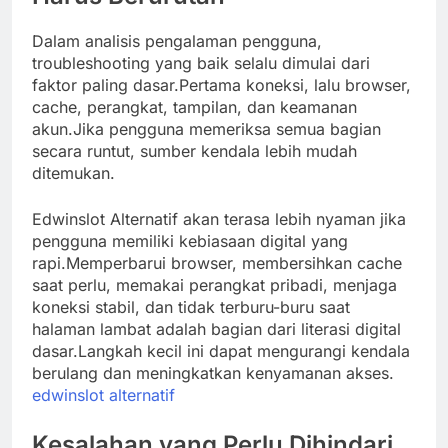
Dalam analisis pengalaman pengguna,
troubleshooting yang baik selalu dimulai dari
faktor paling dasar.Pertama koneksi, lalu browser,
cache, perangkat, tampilan, dan keamanan
akun.Jika pengguna memeriksa semua bagian
secara runtut, sumber kendala lebih mudah
ditemukan.
Edwinslot Alternatif akan terasa lebih nyaman jika
pengguna memiliki kebiasaan digital yang
rapi.Memperbarui browser, membersihkan cache
saat perlu, memakai perangkat pribadi, menjaga
koneksi stabil, dan tidak terburu-buru saat
halaman lambat adalah bagian dari literasi digital
dasar.Langkah kecil ini dapat mengurangi kendala
berulang dan meningkatkan kenyamanan akses.
edwinslot alternatif
Kesalahan yang Perlu Dihindari