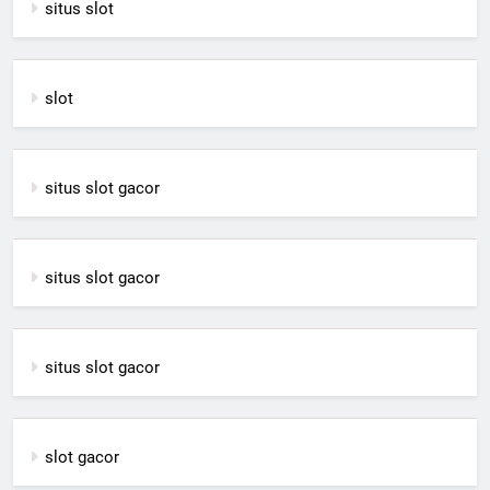
situs slot
slot
situs slot gacor
situs slot gacor
situs slot gacor
slot gacor