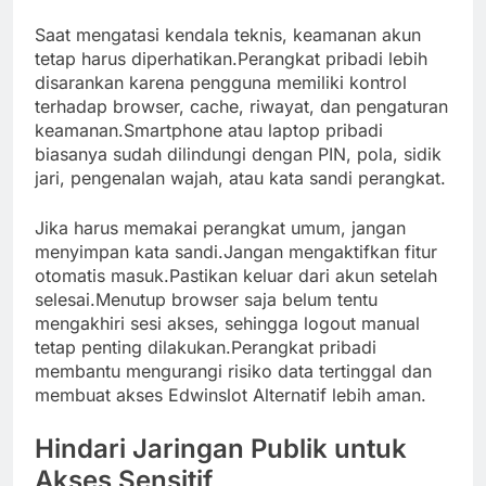
Saat mengatasi kendala teknis, keamanan akun
tetap harus diperhatikan.Perangkat pribadi lebih
disarankan karena pengguna memiliki kontrol
terhadap browser, cache, riwayat, dan pengaturan
keamanan.Smartphone atau laptop pribadi
biasanya sudah dilindungi dengan PIN, pola, sidik
jari, pengenalan wajah, atau kata sandi perangkat.
Jika harus memakai perangkat umum, jangan
menyimpan kata sandi.Jangan mengaktifkan fitur
otomatis masuk.Pastikan keluar dari akun setelah
selesai.Menutup browser saja belum tentu
mengakhiri sesi akses, sehingga logout manual
tetap penting dilakukan.Perangkat pribadi
membantu mengurangi risiko data tertinggal dan
membuat akses Edwinslot Alternatif lebih aman.
Hindari Jaringan Publik untuk
Akses Sensitif