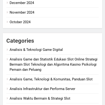
December 2024
November 2024
October 2024
Categories
Analisis & Teknologi Game Digital
Analisis Game dan Statistik Edukasi Slot Online Strategi
Bermain Slot Teknologi dan Algoritma Kasino Psikologi
Pemain dan Peluang
Analisis Game, Teknologi & Komunitas, Panduan Slot
Analisis Infrastruktur dan Performa Server
Analisis Waktu Bermain & Strategi Slot