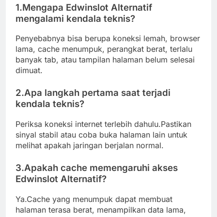
1.Mengapa Edwinslot Alternatif
mengalami kendala teknis?
Penyebabnya bisa berupa koneksi lemah, browser
lama, cache menumpuk, perangkat berat, terlalu
banyak tab, atau tampilan halaman belum selesai
dimuat.
2.Apa langkah pertama saat terjadi
kendala teknis?
Periksa koneksi internet terlebih dahulu.Pastikan
sinyal stabil atau coba buka halaman lain untuk
melihat apakah jaringan berjalan normal.
3.Apakah cache memengaruhi akses
Edwinslot Alternatif?
Ya.Cache yang menumpuk dapat membuat
halaman terasa berat, menampilkan data lama,