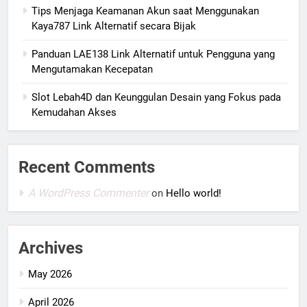
Tips Menjaga Keamanan Akun saat Menggunakan
Kaya787 Link Alternatif secara Bijak
Panduan LAE138 Link Alternatif untuk Pengguna yang
Mengutamakan Kecepatan
Slot Lebah4D dan Keunggulan Desain yang Fokus pada
Kemudahan Akses
Recent Comments
A WordPress Commenter
on
Hello world!
Archives
May 2026
April 2026