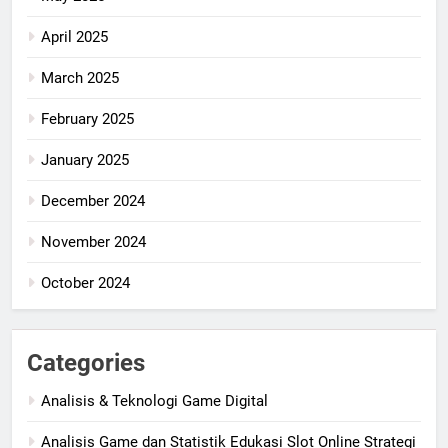
April 2025
March 2025
February 2025
January 2025
December 2024
November 2024
October 2024
Categories
Analisis & Teknologi Game Digital
Analisis Game dan Statistik Edukasi Slot Online Strategi