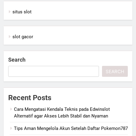
situs slot
slot gacor
Search
SEARCH
Recent Posts
Cara Mengatasi Kendala Teknis pada Edwinslot
Alternatif agar Akses Lebih Stabil dan Nyaman
Tips Aman Mengelola Akun Setelah Daftar Pokemon787