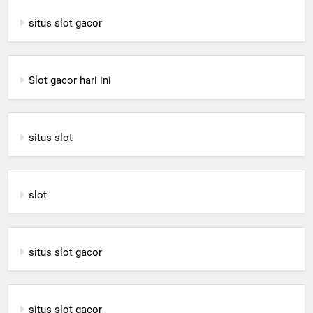
situs slot gacor
Slot gacor hari ini
situs slot
slot
situs slot gacor
situs slot gacor