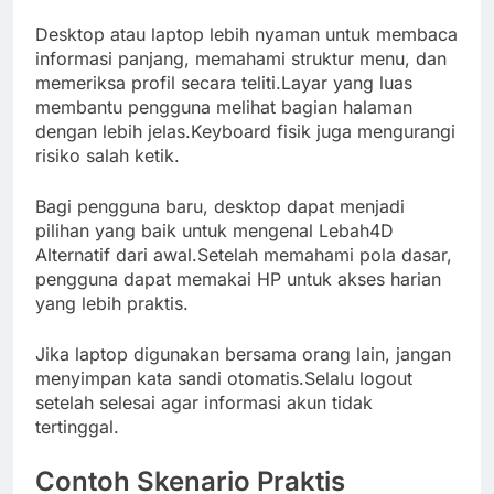
Desktop atau laptop lebih nyaman untuk membaca
informasi panjang, memahami struktur menu, dan
memeriksa profil secara teliti.Layar yang luas
membantu pengguna melihat bagian halaman
dengan lebih jelas.Keyboard fisik juga mengurangi
risiko salah ketik.
Bagi pengguna baru, desktop dapat menjadi
pilihan yang baik untuk mengenal Lebah4D
Alternatif dari awal.Setelah memahami pola dasar,
pengguna dapat memakai HP untuk akses harian
yang lebih praktis.
Jika laptop digunakan bersama orang lain, jangan
menyimpan kata sandi otomatis.Selalu logout
setelah selesai agar informasi akun tidak
tertinggal.
Contoh Skenario Praktis