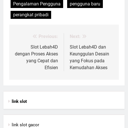
Pengalaman Pengguna
pengguna baru
perangkat pribadi
Previous:
Next:
Post
navigation
Slot Lebah4D
Slot Lebah4D dan
dengan Proses Akses
Keunggulan Desain
yang Cepat dan
yang Fokus pada
Efisien
Kemudahan Akses
link slot
link slot gacor