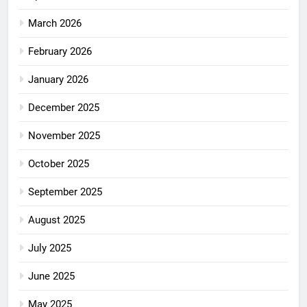
March 2026
February 2026
January 2026
December 2025
November 2025
October 2025
September 2025
August 2025
July 2025
June 2025
May 2025