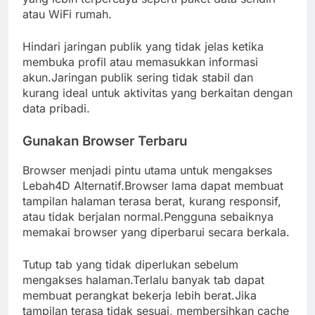
atau WiFi rumah.
Hindari jaringan publik yang tidak jelas ketika
membuka profil atau memasukkan informasi
akun.Jaringan publik sering tidak stabil dan
kurang ideal untuk aktivitas yang berkaitan dengan
data pribadi.
Gunakan Browser Terbaru
Browser menjadi pintu utama untuk mengakses
Lebah4D Alternatif.Browser lama dapat membuat
tampilan halaman terasa berat, kurang responsif,
atau tidak berjalan normal.Pengguna sebaiknya
memakai browser yang diperbarui secara berkala.
Tutup tab yang tidak diperlukan sebelum
mengakses halaman.Terlalu banyak tab dapat
membuat perangkat bekerja lebih berat.Jika
tampilan terasa tidak sesuai, membersihkan cache