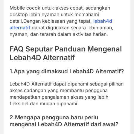
Mobile cocok untuk akses cepat, sedangkan
desktop lebih nyaman untuk memahami
detail.Dengan kebiasaan yang tepat,
lebah4d
alternatif
dapat digunakan secara lebih aman,
nyaman, dan terarah dalam aktivitas harian.
FAQ Seputar Panduan Mengenal
Lebah4D Alternatif
1.Apa yang dimaksud Lebah4D Alternatif?
Lebah4D Alternatif dapat dipahami sebagai pilihan
akses cadangan yang membantu pengguna
mendapatkan pengalaman akses yang lebih
fleksibel dan mudah dipahami.
2.Mengapa pengguna baru perlu
mengenal Lebah4D Alternatif dari awal?