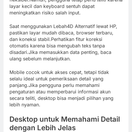
layar kecil dan keyboard sentuh dapat
meningkatkan risiko salah input.
Saat menggunakan Lebah4D Alternatif lewat HP,
pastikan layar mudah dibaca, browser terbaru,
dan koneksi stabil.Perhatikan fitur koreksi
otomatis karena bisa mengubah teks tanpa
disadari.Jika memasukkan data penting, baca
ulang sebelum melanjutkan.
Mobile cocok untuk akses cepat, tetapi tidak
selalu ideal untuk pemeriksaan detail yang
panjang.Jika pengguna perlu memahami
pengaturan atau memperbarui informasi akun
secara teliti, desktop bisa menjadi pilihan yang
lebih nyaman.
Desktop untuk Memahami Detail
dengan Lebih Jelas