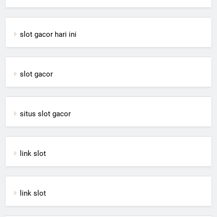
slot gacor hari ini
slot gacor
situs slot gacor
link slot
link slot