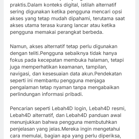
praktis.Dalam konteks digital, istilah alternatif
sering digunakan ketika pengguna mencari opsi
akses yang tetap mudah dipahami, terutama saat
akses utama terasa kurang lancar atau ketika
pengguna memakai perangkat berbeda.
Namun, akses alternatif tetap perlu digunakan
dengan teliti.Pengguna sebaiknya tidak hanya
fokus pada kecepatan membuka halaman, tetapi
juga memperhatikan keamanan, tampilan,
navigasi, dan kesesuaian data akun.Pendekatan
seperti ini membantu pengguna menjaga
pengalaman tetap nyaman tanpa mengabaikan
perlindungan informasi pribadi.
Pencarian seperti Lebah4D login, Lebah4D resmi,
Lebah4D alternatif, dan Lebah4D panduan awal
menunjukkan bahwa pengguna membutuhkan
penjelasan yang jelas.Mereka ingin mengetahui
cara memulai, bagian apa yang perlu diperiksa,