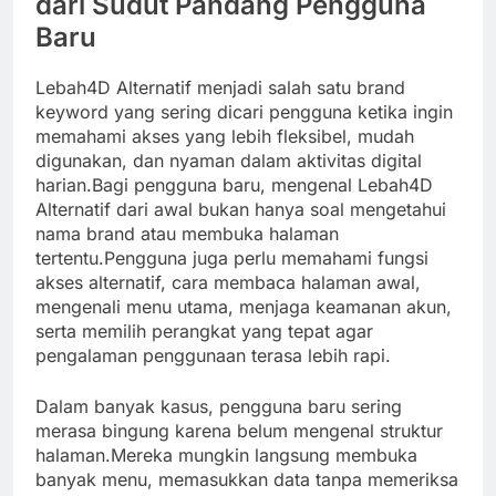
dari Sudut Pandang Pengguna
Baru
Lebah4D Alternatif menjadi salah satu brand
keyword yang sering dicari pengguna ketika ingin
memahami akses yang lebih fleksibel, mudah
digunakan, dan nyaman dalam aktivitas digital
harian.Bagi pengguna baru, mengenal Lebah4D
Alternatif dari awal bukan hanya soal mengetahui
nama brand atau membuka halaman
tertentu.Pengguna juga perlu memahami fungsi
akses alternatif, cara membaca halaman awal,
mengenali menu utama, menjaga keamanan akun,
serta memilih perangkat yang tepat agar
pengalaman penggunaan terasa lebih rapi.
Dalam banyak kasus, pengguna baru sering
merasa bingung karena belum mengenal struktur
halaman.Mereka mungkin langsung membuka
banyak menu, memasukkan data tanpa memeriksa