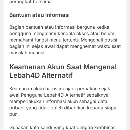
perangkat bersama.
Bantuan atau Informasi
Bagian bantuan atau informasi berguna ketika
pengguna mengalami kendala akses atau belum
memahami fungsi menu tertentu.Mengenali posisi
bagian ini sejak awal dapat menghemat waktu saat
masalah muncul.
Keamanan Akun Saat Mengenal
Lebah4D Alternatif
Keamanan akun harus menjadi perhatian sejak
awal.Pengguna Lebah4D Alternatif sebaiknya
memperlakukan informasi akun sebagai data
pribadi yang tidak boleh dibagikan kepada siapa
pun.
Gunakan kata sandi yang kuat dengan kombinasi