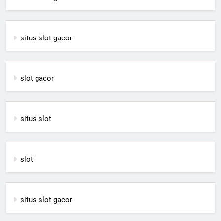
situs slot gacor
slot gacor
situs slot
slot
situs slot gacor