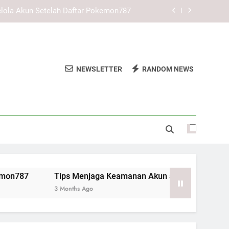
lola Akun Setelah Daftar Pokemon787
Kaya787 Link Alternatif secara Bijak
engguna yang Mengutamakan Kecepatan
NEWSLETTER
RANDOM NEWS
if agar Akses Lebih Stabil dan Nyaman
lola Akun Setelah Daftar Pokemon787
Ninja. Musik, Berita Artis, Dan Lebih Banyak Hiburan.
Kaya787 Link Alternatif secara Bijak
engguna yang Mengutamakan Kecepatan
Tips Menjaga Keamanan Akun saat Menggunakan Kaya787 Lin
3 Months Ago