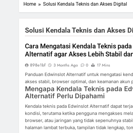
Home
Solusi Kendala Teknis dan Akses Digital
Solusi Kendala Teknis dan Akses Di
Cara Mengatasi Kendala Teknis pada
Alternatif agar Akses Lebih Stabil d
898e1bf
3 Months Ago
0
17 Mins
Panduan Edwinslot Alternatif untuk mengatasi kend
akses stabil, browser optimal, dan keamanan akun
Mengapa Kendala Teknis pada Ed
Alternatif Perlu Dipahami
Kendala teknis pada Edwinslot Alternatif dapat terj
kondisi, terutama ketika pengguna mengakses mela
browser, atau jaringan yang tidak sepenuhnya stabi
halaman lambat terbuka, tampilan tidak lengkap, t