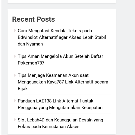
Recent Posts
Cara Mengatasi Kendala Teknis pada
Edwinslot Alternatif agar Akses Lebih Stabil
dan Nyaman
Tips Aman Mengelola Akun Setelah Daftar
Pokemon787
Tips Menjaga Keamanan Akun saat
Menggunakan Kaya787 Link Alternatif secara
Bijak
Panduan LAE138 Link Alternatif untuk
Pengguna yang Mengutamakan Kecepatan
Slot Lebah4D dan Keunggulan Desain yang
Fokus pada Kemudahan Akses