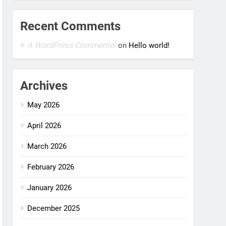
Recent Comments
A WordPress Commenter
on
Hello world!
Archives
May 2026
April 2026
March 2026
February 2026
January 2026
December 2025