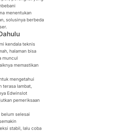
embebani
una menentukan
gan, solusinya berbeda
ser.
 Dahulu
mi kendala teknis
emah, halaman bisa
ya muncul
baiknya memastikan
untuk mengetahui
 terasa lambat,
nya Edwinslot
njutkan pemeriksaan
 belum selesai
 semakin
i stabil, lalu coba