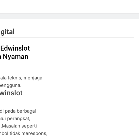
gital
 Edwinslot
an Nyaman
ala teknis, menjaga
 pengguna.
winslot
adi pada berbagai
lui perangkat,
l.Masalah seperti
ombol tidak merespons,