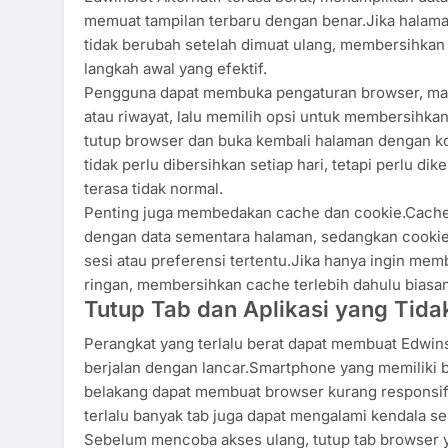
memuat tampilan terbaru dengan benar.Jika halama
tidak berubah setelah dimuat ulang, membersihkan
langkah awal yang efektif.
Pengguna dapat membuka pengaturan browser, mas
atau riwayat, lalu memilih opsi untuk membersihkan
tutup browser dan buka kembali halaman dengan ko
tidak perlu dibersihkan setiap hari, tetapi perlu dik
terasa tidak normal.
Penting juga membedakan cache dan cookie.Cach
dengan data sementara halaman, sedangkan cooki
sesi atau preferensi tertentu.Jika hanya ingin mem
ringan, membersihkan cache terlebih dahulu biasa
Tutup Tab dan Aplikasi yang Tida
Perangkat yang terlalu berat dapat membuat Edwinslo
berjalan dengan lancar.Smartphone yang memiliki ba
belakang dapat membuat browser kurang responsi
terlalu banyak tab juga dapat mengalami kendala se
Sebelum mencoba akses ulang, tutup tab browser y