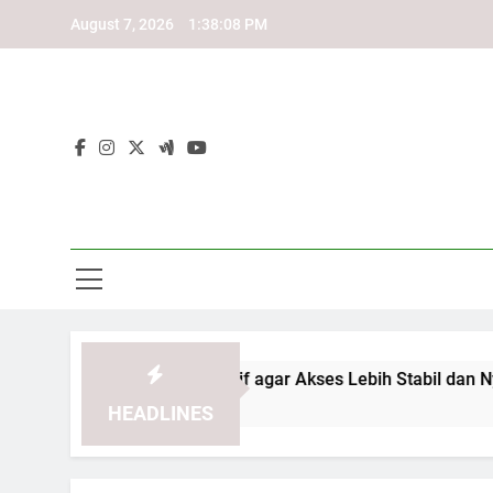
Skip
August 7, 2026
1:38:09 PM
to
content
Pop
Ikuti Beri
dwinslot Alternatif agar Akses Lebih Stabil dan Nyaman
HEADLINES