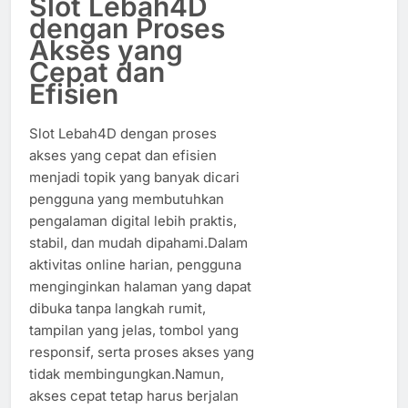
Slot Lebah4D
dengan Proses
Akses yang
Cepat dan
Efisien
Slot Lebah4D dengan proses
akses yang cepat dan efisien
menjadi topik yang banyak dicari
pengguna yang membutuhkan
pengalaman digital lebih praktis,
stabil, dan mudah dipahami.Dalam
aktivitas online harian, pengguna
menginginkan halaman yang dapat
dibuka tanpa langkah rumit,
tampilan yang jelas, tombol yang
responsif, serta proses akses yang
tidak membingungkan.Namun,
akses cepat tetap harus berjalan