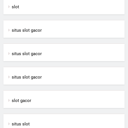
slot
situs slot gacor
situs slot gacor
situs slot gacor
slot gacor
situs slot