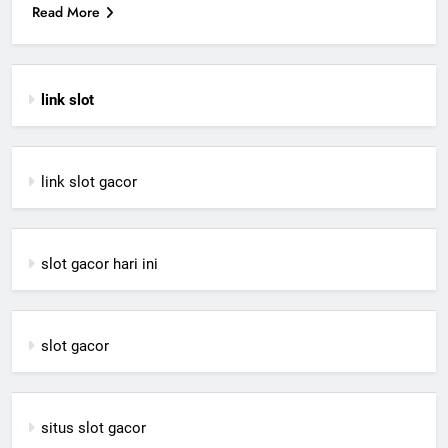
Read More
link slot
link slot gacor
slot gacor hari ini
slot gacor
situs slot gacor