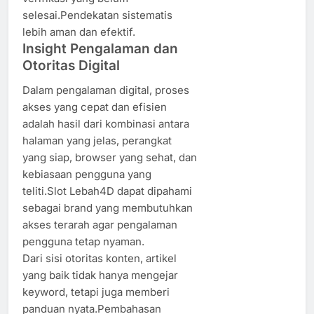
selesai.Pendekatan sistematis
lebih aman dan efektif.
Insight Pengalaman dan
Otoritas Digital
Dalam pengalaman digital, proses
akses yang cepat dan efisien
adalah hasil dari kombinasi antara
halaman yang jelas, perangkat
yang siap, browser yang sehat, dan
kebiasaan pengguna yang
teliti.Slot Lebah4D dapat dipahami
sebagai brand yang membutuhkan
akses terarah agar pengalaman
pengguna tetap nyaman.
Dari sisi otoritas konten, artikel
yang baik tidak hanya mengejar
keyword, tetapi juga memberi
panduan nyata.Pembahasan