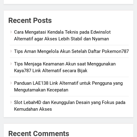
Recent Posts
Cara Mengatasi Kendala Teknis pada Edwinslot
Alternatif agar Akses Lebih Stabil dan Nyaman
Tips Aman Mengelola Akun Setelah Daftar Pokemon787
Tips Menjaga Keamanan Akun saat Menggunakan
Kaya787 Link Alternatif secara Bijak
Panduan LAE138 Link Alternatif untuk Pengguna yang
Mengutamakan Kecepatan
Slot Lebah4D dan Keunggulan Desain yang Fokus pada
Kemudahan Akses
Recent Comments