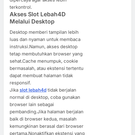
terkontrol.
Akses Slot Lebah4D
Melalui Desktop
Desktop memberi tampilan lebih
luas dan nyaman untuk membaca
instruksi.Namun, akses desktop
tetap membutuhkan browser yang
sehat.Cache menumpuk, cookie
bermasalah, atau ekstensi tertentu
dapat membuat halaman tidak
responsif.
Jika
slot lebah4d
tidak berjalan
normal di desktop, coba gunakan
browser lain sebagai
pembanding.Jika halaman berjalan
baik di browser kedua, masalah
kemungkinan berasal dari browser
pertama.Nonaktifkan ekstensi yang