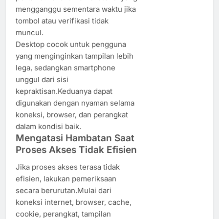
mengganggu sementara waktu jika
tombol atau verifikasi tidak
muncul.
Desktop cocok untuk pengguna
yang menginginkan tampilan lebih
lega, sedangkan smartphone
unggul dari sisi
kepraktisan.Keduanya dapat
digunakan dengan nyaman selama
koneksi, browser, dan perangkat
dalam kondisi baik.
Mengatasi Hambatan Saat
Proses Akses Tidak Efisien
Jika proses akses terasa tidak
efisien, lakukan pemeriksaan
secara berurutan.Mulai dari
koneksi internet, browser, cache,
cookie, perangkat, tampilan