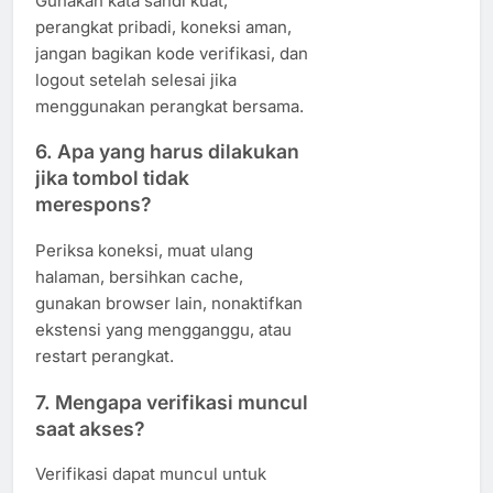
Gunakan kata sandi kuat,
perangkat pribadi, koneksi aman,
jangan bagikan kode verifikasi, dan
logout setelah selesai jika
menggunakan perangkat bersama.
6. Apa yang harus dilakukan
jika tombol tidak
merespons?
Periksa koneksi, muat ulang
halaman, bersihkan cache,
gunakan browser lain, nonaktifkan
ekstensi yang mengganggu, atau
restart perangkat.
7. Mengapa verifikasi muncul
saat akses?
Verifikasi dapat muncul untuk