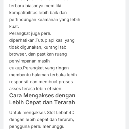
terbaru biasanya memiliki
kompatibilitas lebih baik dan
perlindungan keamanan yang lebih
kuat.
Perangkat juga perlu
diperhatikan.Tutup aplikasi yang
tidak digunakan, kurangi tab
browser, dan pastikan ruang
penyimpanan masih
cukup.Perangkat yang ringan
membantu halaman terbuka lebih
responsif dan membuat proses
akses terasa lebih efisien.
Cara Mengakses dengan
Lebih Cepat dan Terarah
Untuk mengakses Slot Lebah4D
dengan lebih cepat dan terarah,
pengguna perlu menunggu