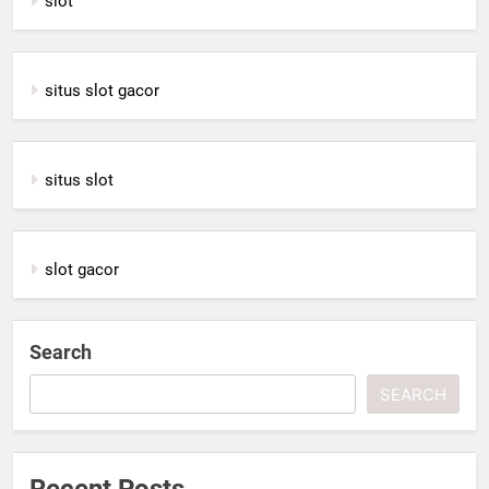
slot
situs slot gacor
situs slot
slot gacor
Search
SEARCH