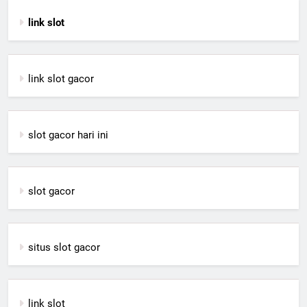
link slot
link slot gacor
slot gacor hari ini
slot gacor
situs slot gacor
link slot