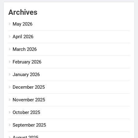
Archives
May 2026
April 2026
March 2026
February 2026
January 2026
December 2025
November 2025
October 2025
September 2025
August 2025