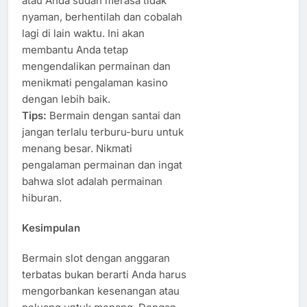
atau Anda sudah merasa tidak
nyaman, berhentilah dan cobalah
lagi di lain waktu. Ini akan
membantu Anda tetap
mengendalikan permainan dan
menikmati pengalaman kasino
dengan lebih baik.
Tips:
Bermain dengan santai dan
jangan terlalu terburu-buru untuk
menang besar. Nikmati
pengalaman permainan dan ingat
bahwa slot adalah permainan
hiburan.
Kesimpulan
Bermain slot dengan anggaran
terbatas bukan berarti Anda harus
mengorbankan kesenangan atau