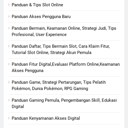
Panduan & Tips Slot Online
Panduan Akses Pengguna Baru
Panduan Bermain, Keamanan Online, Strategi Judi, Tips
Profesional, User Experience
Panduan Daftar, Tips Bermain Slot, Cara Klaim Fitur,
Tutorial Slot Online, Strategi Akun Pemula
Panduan Fitur Digital,Evaluasi Platform Online,Keamanan
Akses Pengguna
Panduan Game, Strategi Pertarungan, Tips Pelatih
Pokémon, Dunia Pokémon, RPG Gaming
Panduan Gaming Pemula, Pengembangan Skill, Edukasi
Digital
Panduan Kenyamanan Akses Digital