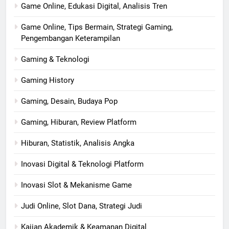
Game Online, Edukasi Digital, Analisis Tren
Game Online, Tips Bermain, Strategi Gaming,
Pengembangan Keterampilan
Gaming & Teknologi
Gaming History
Gaming, Desain, Budaya Pop
Gaming, Hiburan, Review Platform
Hiburan, Statistik, Analisis Angka
Inovasi Digital & Teknologi Platform
Inovasi Slot & Mekanisme Game
Judi Online, Slot Dana, Strategi Judi
Kajian Akademik & Keamanan Digital