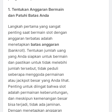
1.
Tentukan Anggaran Bermain
dan Patuhi Batas Anda
Langkah pertama yang sangat
penting saat bermain slot dengan
anggaran terbatas adalah
menetapkan
batas anggaran
(bankroll). Tentukan jumlah uang
yang Anda siapkan untuk bermain
dan pastikan untuk tidak melebihi
jumlah tersebut, tidak peduli
seberapa menggoda permainan
atau jackpot besar yang Anda lihat.
Penting untuk diingat bahwa slot
adalah permainan keberuntungan,
dan meskipun kemenangan besar
bisa terjadi, tidak ada jaminan.
Dengan menetapkan anggaran