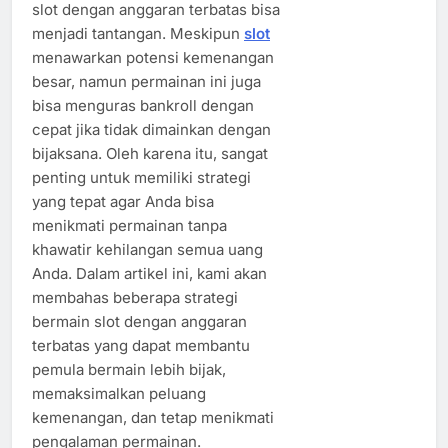
slot dengan anggaran terbatas bisa
menjadi tantangan. Meskipun
slot
menawarkan potensi kemenangan
besar, namun permainan ini juga
bisa menguras bankroll dengan
cepat jika tidak dimainkan dengan
bijaksana. Oleh karena itu, sangat
penting untuk memiliki strategi
yang tepat agar Anda bisa
menikmati permainan tanpa
khawatir kehilangan semua uang
Anda. Dalam artikel ini, kami akan
membahas beberapa strategi
bermain slot dengan anggaran
terbatas yang dapat membantu
pemula bermain lebih bijak,
memaksimalkan peluang
kemenangan, dan tetap menikmati
pengalaman permainan.