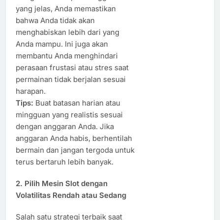
yang jelas, Anda memastikan
bahwa Anda tidak akan
menghabiskan lebih dari yang
Anda mampu. Ini juga akan
membantu Anda menghindari
perasaan frustasi atau stres saat
permainan tidak berjalan sesuai
harapan.
Tips:
Buat batasan harian atau
mingguan yang realistis sesuai
dengan anggaran Anda. Jika
anggaran Anda habis, berhentilah
bermain dan jangan tergoda untuk
terus bertaruh lebih banyak.
2.
Pilih Mesin Slot dengan
Volatilitas Rendah atau Sedang
Salah satu strategi terbaik saat