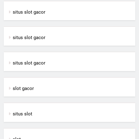
situs slot gacor
situs slot gacor
situs slot gacor
slot gacor
situs slot