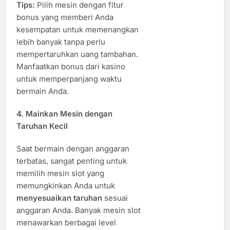
Tips:
Pilih mesin dengan fitur
bonus yang memberi Anda
kesempatan untuk memenangkan
lebih banyak tanpa perlu
mempertaruhkan uang tambahan.
Manfaatkan bonus dari kasino
untuk memperpanjang waktu
bermain Anda.
4.
Mainkan Mesin dengan
Taruhan Kecil
Saat bermain dengan anggaran
terbatas, sangat penting untuk
memilih mesin slot yang
memungkinkan Anda untuk
menyesuaikan taruhan
sesuai
anggaran Anda. Banyak mesin slot
menawarkan berbagai level