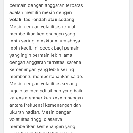
bermain dengan anggaran terbatas
adalah memilih mesin dengan
volatilitas rendah atau sedang
.
Mesin dengan volatilitas rendah
memberikan kemenangan yang
lebih sering, meskipun jumlahnya
lebih kecil. Ini cocok bagi pemain
yang ingin bermain lebih lama
dengan anggaran terbatas, karena
kemenangan yang lebih sering
membantu mempertahankan saldo.
Mesin dengan volatilitas sedang
juga bisa menjadi pilihan yang baik,
karena memberikan keseimbangan
antara frekuensi kemenangan dan
ukuran hadiah. Mesin dengan
volatilitas tinggi biasanya
memberikan kemenangan yang