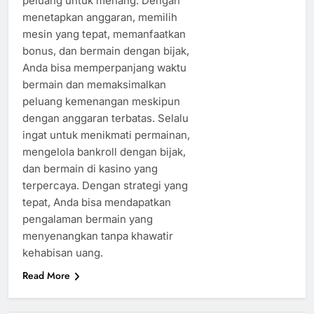
peluang untuk menang. Dengan
menetapkan anggaran, memilih
mesin yang tepat, memanfaatkan
bonus, dan bermain dengan bijak,
Anda bisa memperpanjang waktu
bermain dan memaksimalkan
peluang kemenangan meskipun
dengan anggaran terbatas. Selalu
ingat untuk menikmati permainan,
mengelola bankroll dengan bijak,
dan bermain di kasino yang
terpercaya. Dengan strategi yang
tepat, Anda bisa mendapatkan
pengalaman bermain yang
menyenangkan tanpa khawatir
kehabisan uang.
Read More