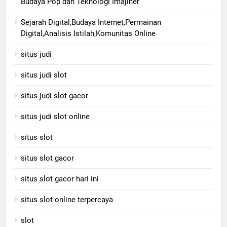
Budaya Pop dan Teknologi Imajiner
Sejarah Digital,Budaya Internet,Permainan
Digital,Analisis Istilah,Komunitas Online
situs judi
situs judi slot
situs judi slot gacor
situs judi slot online
situs slot
situs slot gacor
situs slot gacor hari ini
situs slot online terpercaya
slot