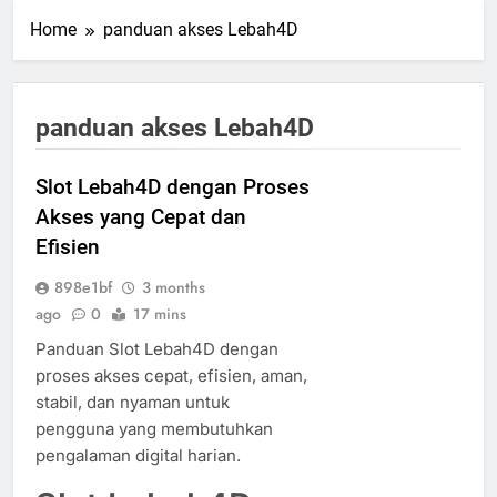
Home
panduan akses Lebah4D
panduan akses Lebah4D
Slot Lebah4D dengan Proses
Akses yang Cepat dan
Efisien
898e1bf
3 months
ago
0
17 mins
Panduan Slot Lebah4D dengan
proses akses cepat, efisien, aman,
stabil, dan nyaman untuk
pengguna yang membutuhkan
pengalaman digital harian.