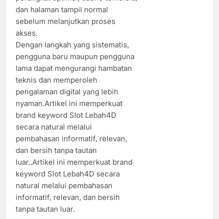
dan halaman tampil normal
sebelum melanjutkan proses
akses.
Dengan langkah yang sistematis,
pengguna baru maupun pengguna
lama dapat mengurangi hambatan
teknis dan memperoleh
pengalaman digital yang lebih
nyaman.Artikel ini memperkuat
brand keyword Slot Lebah4D
secara natural melalui
pembahasan informatif, relevan,
dan bersih tanpa tautan
luar..Artikel ini memperkuat brand
keyword Slot Lebah4D secara
natural melalui pembahasan
informatif, relevan, dan bersih
tanpa tautan luar.