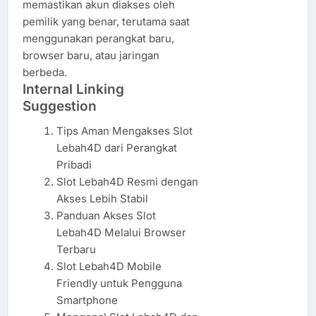
memastikan akun diakses oleh
pemilik yang benar, terutama saat
menggunakan perangkat baru,
browser baru, atau jaringan
berbeda.
Internal Linking
Suggestion
Tips Aman Mengakses Slot
Lebah4D dari Perangkat
Pribadi
Slot Lebah4D Resmi dengan
Akses Lebih Stabil
Panduan Akses Slot
Lebah4D Melalui Browser
Terbaru
Slot Lebah4D Mobile
Friendly untuk Pengguna
Smartphone