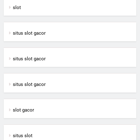
slot
situs slot gacor
situs slot gacor
situs slot gacor
slot gacor
situs slot