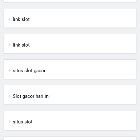
link slot
link slot
situs slot gacor
Slot gacor hari ini
situs slot