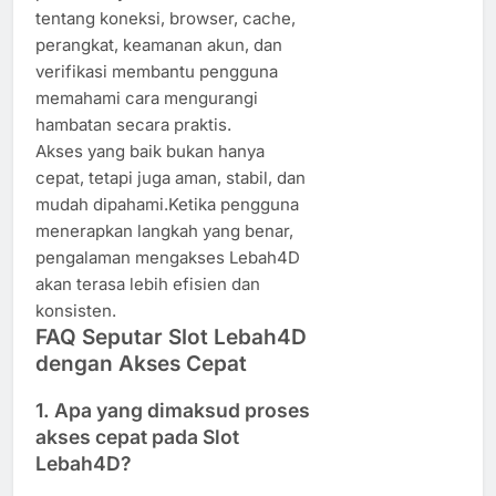
tentang koneksi, browser, cache,
perangkat, keamanan akun, dan
verifikasi membantu pengguna
memahami cara mengurangi
hambatan secara praktis.
Akses yang baik bukan hanya
cepat, tetapi juga aman, stabil, dan
mudah dipahami.Ketika pengguna
menerapkan langkah yang benar,
pengalaman mengakses Lebah4D
akan terasa lebih efisien dan
konsisten.
FAQ Seputar Slot Lebah4D
dengan Akses Cepat
1. Apa yang dimaksud proses
akses cepat pada Slot
Lebah4D?