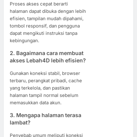
Proses akses cepat berarti
halaman dapat dibuka dengan lebih
efisien, tampilan mudah dipahami,
tombol responsif, dan pengguna
dapat mengikuti instruksi tanpa
kebingungan.
2. Bagaimana cara membuat
akses Lebah4D lebih efisien?
Gunakan koneksi stabil, browser
terbaru, perangkat pribadi, cache
yang terkelola, dan pastikan
halaman tampil normal sebelum
memasukkan data akun.
3. Mengapa halaman terasa
lambat?
Penyebab umum meliputi koneksi