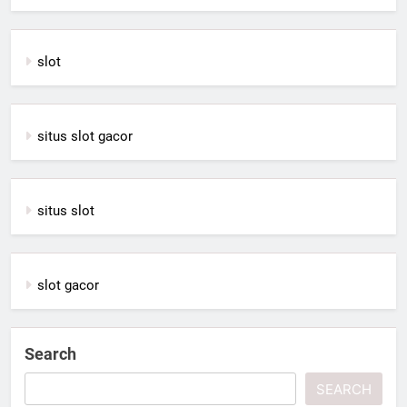
slot
situs slot gacor
situs slot
slot gacor
Search
SEARCH