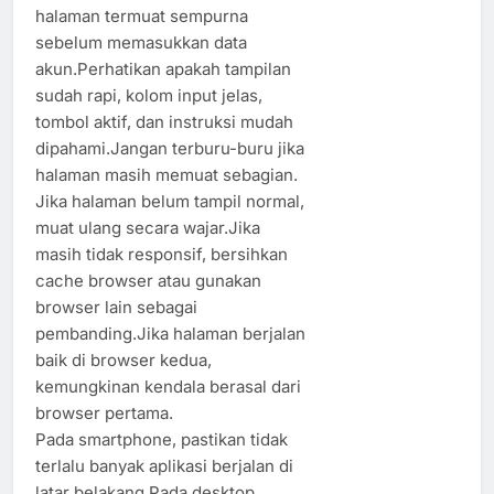
halaman termuat sempurna
sebelum memasukkan data
akun.Perhatikan apakah tampilan
sudah rapi, kolom input jelas,
tombol aktif, dan instruksi mudah
dipahami.Jangan terburu-buru jika
halaman masih memuat sebagian.
Jika halaman belum tampil normal,
muat ulang secara wajar.Jika
masih tidak responsif, bersihkan
cache browser atau gunakan
browser lain sebagai
pembanding.Jika halaman berjalan
baik di browser kedua,
kemungkinan kendala berasal dari
browser pertama.
Pada smartphone, pastikan tidak
terlalu banyak aplikasi berjalan di
latar belakang.Pada desktop,