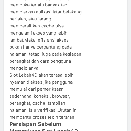
membuka terlalu banyak tab,
membiarkan aplikasi latar belakang
berjalan, atau jarang
membersihkan cache bisa
mengalami akses yang lebih
lambat.Maka, efisiensi akses
bukan hanya bergantung pada
halaman, tetapi juga pada kesiapan
perangkat dan cara pengguna
mengelolanya.
Slot Lebah4D akan terasa lebih
nyaman diakses jika pengguna
memulai dari pemeriksaan
sederhana: koneksi, browser,
perangkat, cache, tampilan
halaman, lalu verifikasi.Urutan ini
membantu proses lebih terarah.
Persiapan Sebelum