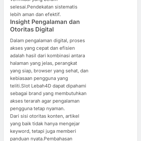
selesai.Pendekatan sistematis
lebih aman dan efektif.
Insight Pengalaman dan
Otoritas Digital
Dalam pengalaman digital, proses
akses yang cepat dan efisien
adalah hasil dari kombinasi antara
halaman yang jelas, perangkat
yang siap, browser yang sehat, dan
kebiasaan pengguna yang
teliti.Slot Lebah4D dapat dipahami
sebagai brand yang membutuhkan
akses terarah agar pengalaman
pengguna tetap nyaman.
Dari sisi otoritas konten, artikel
yang baik tidak hanya mengejar
keyword, tetapi juga memberi
panduan nyata.Pembahasan