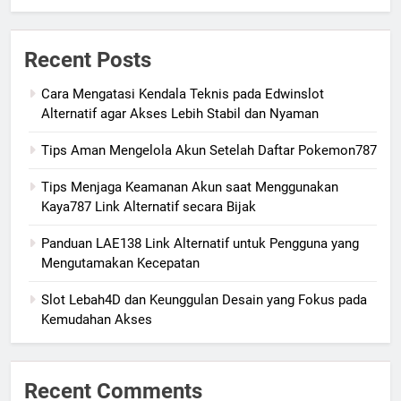
Recent Posts
Cara Mengatasi Kendala Teknis pada Edwinslot
Alternatif agar Akses Lebih Stabil dan Nyaman
Tips Aman Mengelola Akun Setelah Daftar Pokemon787
Tips Menjaga Keamanan Akun saat Menggunakan
Kaya787 Link Alternatif secara Bijak
Panduan LAE138 Link Alternatif untuk Pengguna yang
Mengutamakan Kecepatan
Slot Lebah4D dan Keunggulan Desain yang Fokus pada
Kemudahan Akses
Recent Comments