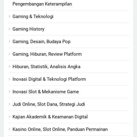
Pengembangan Keterampilan
Gaming & Teknologi
Gaming History
Gaming, Desain, Budaya Pop
Gaming, Hiburan, Review Platform
Hiburan, Statistik, Analisis Angka
Inovasi Digital & Teknologi Platform
Inovasi Slot & Mekanisme Game
Judi Online, Slot Dana, Strategi Judi
Kajian Akademik & Keamanan Digital
Kasino Online, Slot Online, Panduan Permainan