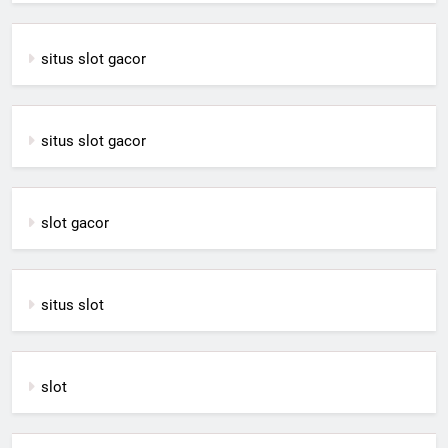
situs slot gacor
situs slot gacor
slot gacor
situs slot
slot