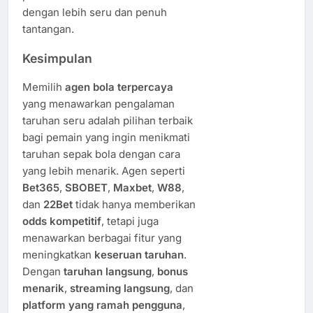
dengan lebih seru dan penuh
tantangan.
Kesimpulan
Memilih
agen bola terpercaya
yang menawarkan pengalaman
taruhan seru adalah pilihan terbaik
bagi pemain yang ingin menikmati
taruhan sepak bola dengan cara
yang lebih menarik. Agen seperti
Bet365
,
SBOBET
,
Maxbet
,
W88
,
dan
22Bet
tidak hanya memberikan
odds kompetitif
, tetapi juga
menawarkan berbagai fitur yang
meningkatkan
keseruan taruhan
.
Dengan
taruhan langsung
,
bonus
menarik
,
streaming langsung
, dan
platform yang ramah pengguna
,