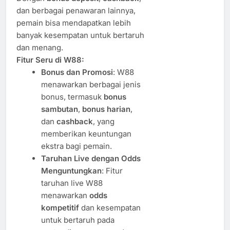
dan berbagai penawaran lainnya,
pemain bisa mendapatkan lebih
banyak kesempatan untuk bertaruh
dan menang.
Fitur Seru di W88:
Bonus dan Promosi
: W88
menawarkan berbagai jenis
bonus, termasuk
bonus
sambutan
,
bonus harian
,
dan
cashback
, yang
memberikan keuntungan
ekstra bagi pemain.
Taruhan Live dengan Odds
Menguntungkan
: Fitur
taruhan live W88
menawarkan
odds
kompetitif
dan kesempatan
untuk bertaruh pada