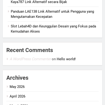
Kaya787 Link Alternatif secara Bijak
Panduan LAE138 Link Alternatif untuk Pengguna yang
Mengutamakan Kecepatan
Slot Lebah4D dan Keunggulan Desain yang Fokus pada
Kemudahan Akses
Recent Comments
A WordPress Commenter
on
Hello world!
Archives
May 2026
April 2026