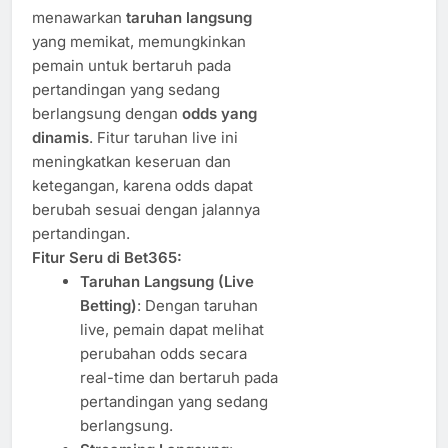
menawarkan
taruhan langsung
yang memikat, memungkinkan
pemain untuk bertaruh pada
pertandingan yang sedang
berlangsung dengan
odds yang
dinamis
. Fitur taruhan live ini
meningkatkan keseruan dan
ketegangan, karena odds dapat
berubah sesuai dengan jalannya
pertandingan.
Fitur Seru di Bet365:
Taruhan Langsung (Live
Betting)
: Dengan taruhan
live, pemain dapat melihat
perubahan odds secara
real-time dan bertaruh pada
pertandingan yang sedang
berlangsung.