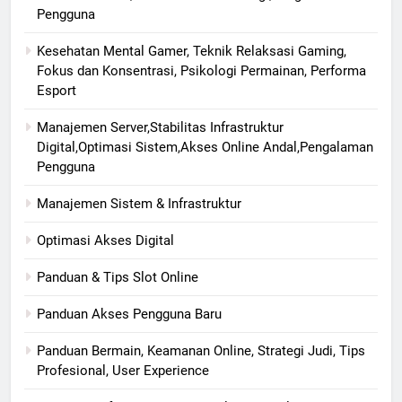
Pengguna
Kesehatan Mental Gamer, Teknik Relaksasi Gaming,
Fokus dan Konsentrasi, Psikologi Permainan, Performa
Esport
Manajemen Server,Stabilitas Infrastruktur
Digital,Optimasi Sistem,Akses Online Andal,Pengalaman
Pengguna
Manajemen Sistem & Infrastruktur
Optimasi Akses Digital
Panduan & Tips Slot Online
Panduan Akses Pengguna Baru
Panduan Bermain, Keamanan Online, Strategi Judi, Tips
Profesional, User Experience