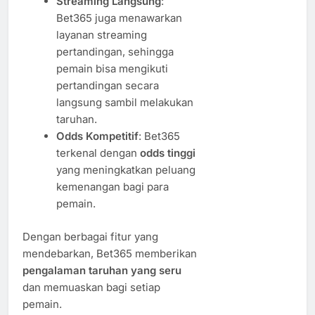
Streaming Langsung
:
Bet365 juga menawarkan
layanan streaming
pertandingan, sehingga
pemain bisa mengikuti
pertandingan secara
langsung sambil melakukan
taruhan.
Odds Kompetitif
: Bet365
terkenal dengan
odds tinggi
yang meningkatkan peluang
kemenangan bagi para
pemain.
Dengan berbagai fitur yang
mendebarkan, Bet365 memberikan
pengalaman taruhan yang seru
dan memuaskan bagi setiap
pemain.