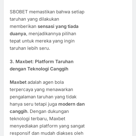
SBOBET memastikan bahwa setiap
taruhan yang dilakukan
memberikan
sensasi yang tiada
duanya
, menjadikannya pilihan
tepat untuk mereka yang ingin
taruhan lebih seru.
3.
Maxbet
: Platform Taruhan
dengan Teknologi Canggih
Maxbet
adalah agen bola
terpercaya yang menawarkan
pengalaman taruhan yang tidak
hanya seru tetapi juga
modern dan
canggih
. Dengan dukungan
teknologi terbaru, Maxbet
menyediakan platform yang sangat
responsif dan mudah diakses oleh