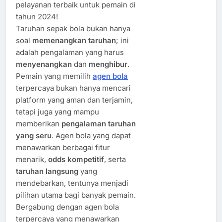
pelayanan terbaik untuk pemain di
tahun 2024!
Taruhan sepak bola bukan hanya
soal
memenangkan taruhan
; ini
adalah pengalaman yang harus
menyenangkan
dan
menghibur
.
Pemain yang memilih
agen bola
terpercaya bukan hanya mencari
platform yang aman dan terjamin,
tetapi juga yang mampu
memberikan
pengalaman taruhan
yang seru
. Agen bola yang dapat
menawarkan berbagai fitur
menarik,
odds kompetitif
, serta
taruhan langsung
yang
mendebarkan, tentunya menjadi
pilihan utama bagi banyak pemain.
Bergabung dengan agen bola
terpercaya yang menawarkan