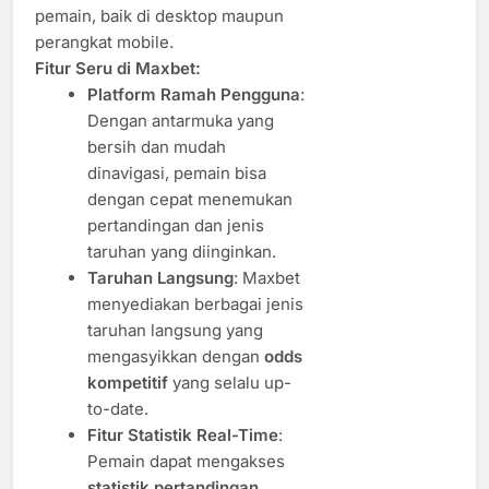
pemain, baik di desktop maupun
perangkat mobile.
Fitur Seru di Maxbet:
Platform Ramah Pengguna
:
Dengan antarmuka yang
bersih dan mudah
dinavigasi, pemain bisa
dengan cepat menemukan
pertandingan dan jenis
taruhan yang diinginkan.
Taruhan Langsung
: Maxbet
menyediakan berbagai jenis
taruhan langsung yang
mengasyikkan dengan
odds
kompetitif
yang selalu up-
to-date.
Fitur Statistik Real-Time
:
Pemain dapat mengakses
statistik pertandingan