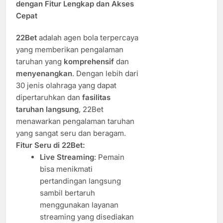
dengan Fitur Lengkap dan Akses
Cepat
22Bet
adalah agen bola terpercaya
yang memberikan pengalaman
taruhan yang
komprehensif
dan
menyenangkan
. Dengan lebih dari
30 jenis olahraga yang dapat
dipertaruhkan dan
fasilitas
taruhan langsung
, 22Bet
menawarkan pengalaman taruhan
yang sangat seru dan beragam.
Fitur Seru di 22Bet:
Live Streaming
: Pemain
bisa menikmati
pertandingan langsung
sambil bertaruh
menggunakan layanan
streaming yang disediakan