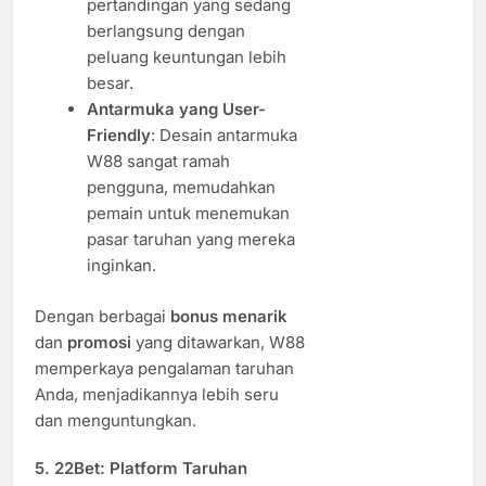
pertandingan yang sedang
berlangsung dengan
peluang keuntungan lebih
besar.
Antarmuka yang User-
Friendly
: Desain antarmuka
W88 sangat ramah
pengguna, memudahkan
pemain untuk menemukan
pasar taruhan yang mereka
inginkan.
Dengan berbagai
bonus menarik
dan
promosi
yang ditawarkan, W88
memperkaya pengalaman taruhan
Anda, menjadikannya lebih seru
dan menguntungkan.
5.
22Bet
: Platform Taruhan