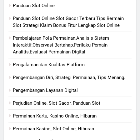
Panduan Slot Online
Panduan Slot Online Slot Gacor Terbaru Tips Bermain
Slot Strategi Klaim Bonus Fitur Lengkap Slot Online
Pembelajaran Pola Permainan,Analisis Sistem
Interaktif,Observasi Bertahap,Perilaku Pemain
Analitis,Evaluasi Permainan Digital
Pengalaman dan Kualitas Platform
Pengembangan Diri, Strategi Permainan, Tips Menang.
Pengembangan Layanan Digital
Perjudian Online, Slot Gacor, Panduan Slot
Permainan Kartu, Kasino Online, Hiburan
Permainan Kasino, Slot Online, Hiburan