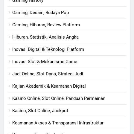
Gaming History
Gaming, Desain, Budaya Pop
Gaming, Hiburan, Review Platform
Hiburan, Statistik, Analisis Angka
Inovasi Digital & Teknologi Platform
Inovasi Slot & Mekanisme Game
Judi Online, Slot Dana, Strategi Judi
Kajian Akademik & Keamanan Digital
Kasino Online, Slot Online, Panduan Permainan
Kasino, Slot Online, Jackpot
Keamanan Akses & Transparansi Infrastruktur