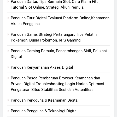
Panduan Daftar, Tips Bermain Slot, Cara Klaim Fitur,
Tutorial Slot Online, Strategi Akun Pemula
Panduan Fitur Digital,Evaluasi Platform Online,Keamanan
Akses Pengguna
Panduan Game, Strategi Pertarungan, Tips Pelatih
Pokémon, Dunia Pokémon, RPG Gaming
Panduan Gaming Pemula, Pengembangan Skill, Edukasi
Digital
Panduan Kenyamanan Akses Digital
Panduan Pasca Pembaruan Browser Keamanan dan
Privasi Digital Troubleshooting Login Harian Optimasi
Pengaturan Situs Stabilitas Sesi dan Autentikasi
Panduan Pengguna & Keamanan Digital
Panduan Pengguna & Teknologi Digital