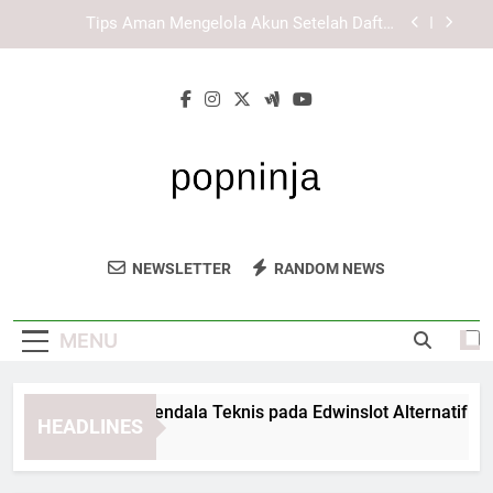
Skip
Tips Menjaga Keamanan Akun saat Menggunakan
to
Kaya787 Link Alternatif secara Bijak
content
Panduan LAE138 Link Alternatif untuk Pengguna
yang Mengutamakan Kecepatan
Cara Mengatasi Kendala Teknis pada Edwinslot
Alternatif agar Akses Lebih Stabil dan Nyaman
Tips Aman Mengelola Akun Setelah Daftar
Pokemon787
Tips Menjaga Keamanan Akun saat Menggunakan
Kaya787 Link Alternatif secara Bijak
Pop Ninja
Ikuti Berita Musik Terkini Dan Konten
Panduan LAE138 Link Alternatif untuk Pengguna
NEWSLETTER
RANDOM NEWS
yang Mengutamakan Kecepatan
Menarik Untuk Pecinta Musik Di Pop Ninja.
Musik, Berita Artis, Dan Lebih Banyak
MENU
Hiburan.
ra Mengatasi Kendala Teknis pada Edwinslot Alternatif agar 
HEADLINES
Months Ago