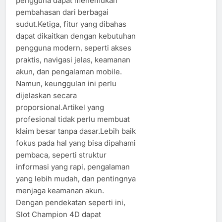
pengguna dapat menemukan
pembahasan dari berbagai
sudut.Ketiga, fitur yang dibahas
dapat dikaitkan dengan kebutuhan
pengguna modern, seperti akses
praktis, navigasi jelas, keamanan
akun, dan pengalaman mobile.
Namun, keunggulan ini perlu
dijelaskan secara
proporsional.Artikel yang
profesional tidak perlu membuat
klaim besar tanpa dasar.Lebih baik
fokus pada hal yang bisa dipahami
pembaca, seperti struktur
informasi yang rapi, pengalaman
yang lebih mudah, dan pentingnya
menjaga keamanan akun.
Dengan pendekatan seperti ini,
Slot Champion 4D dapat