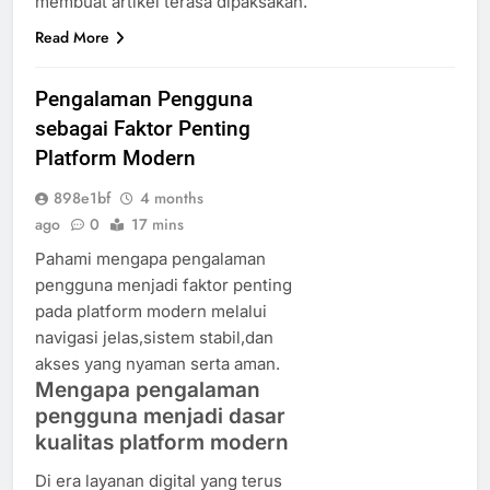
membuat artikel terasa dipaksakan.
Read More
Pengalaman Pengguna
sebagai Faktor Penting
Platform Modern
898e1bf
4 months
ago
0
17 mins
Pahami mengapa pengalaman
pengguna menjadi faktor penting
pada platform modern melalui
navigasi jelas,sistem stabil,dan
akses yang nyaman serta aman.
Mengapa pengalaman
pengguna menjadi dasar
kualitas platform modern
Di era layanan digital yang terus