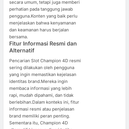
secara umum, tetapi juga memberi
perhatian pada tanggung jawab
pengguna.Konten yang baik perlu
menjelaskan bahwa kenyamanan
dan keamanan harus berjalan
bersama.
Fitur Informasi Resmi dan
Alternatif
Pencarian Slot Champion 4D resmi
sering dilakukan oleh pengguna
yang ingin memastikan kejelasan
identitas brand.Mereka ingin
membaca informasi yang lebih
rapi, mudah dipahami, dan tidak
berlebihan.Dalam konteks ini, fitur
informasi resmi atau penjelasan
brand memiliki peran penting.
Sementara itu, Champion 4D