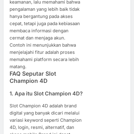
keamanan, lalu memahami bahwa
pengalaman yang lebih baik tidak
hanya bergantung pada akses
cepat, tetapi juga pada kebiasaan
membaca informasi dengan
cermat dan menjaga akun.
Contoh ini menunjukkan bahwa
menjelajahi fitur adalah proses
memahami platform secara lebih
matang.
FAQ Seputar Slot
Champion 4D
1. Apa itu Slot Champion 4D?
Slot Champion 4D adalah brand
digital yang banyak dicari melalui
variasi keyword seperti Champion
4D, login, resmi, alternatif, dan