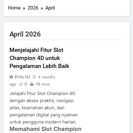
Home
2026
April
April 2026
Menjelajahi Fitur Slot
Champion 4D untuk
Pengalaman Lebih Baik
898e1bf
4 months
ago
0
18 mins
Jelajahi fitur Slot Champion 4D
dengan akses praktis, navigasi
jelas, keamanan akun, dan
pengalaman digital yang nyaman
untuk pengguna modern harian.
Memahami Slot Champion