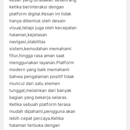
ketika berinteraksi dengan
platform digital.Kesan ini tidak
hanya dibentuk oleh desain
visual,tetapi juga oleh kecepatan
halaman,kejelasan
navigasi,stabilitas
sistem,kemudahan memahami
fitur,hingga rasa aman saat
menggunakan layanan.Platform
modern yang baik memahami
bahwa pengalaman positif tidak
muncul dari satu elemen
tunggal,melainkan dari banyak
bagian yang bekerja selaras.
Ketika sebuah platform terasa
mudah dipahami,pengguna akan
lebih cepat percaya.Ketika
halaman terbuka dengan