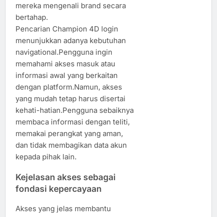
mereka mengenali brand secara
bertahap.
Pencarian Champion 4D login
menunjukkan adanya kebutuhan
navigational.Pengguna ingin
memahami akses masuk atau
informasi awal yang berkaitan
dengan platform.Namun, akses
yang mudah tetap harus disertai
kehati-hatian.Pengguna sebaiknya
membaca informasi dengan teliti,
memakai perangkat yang aman,
dan tidak membagikan data akun
kepada pihak lain.
Kejelasan akses sebagai
fondasi kepercayaan
Akses yang jelas membantu