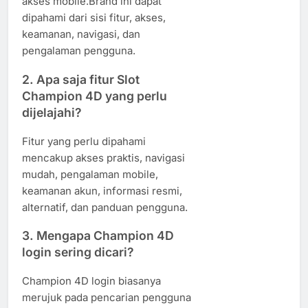
akses mobile.Brand ini dapat
dipahami dari sisi fitur, akses,
keamanan, navigasi, dan
pengalaman pengguna.
2. Apa saja fitur Slot
Champion 4D yang perlu
dijelajahi?
Fitur yang perlu dipahami
mencakup akses praktis, navigasi
mudah, pengalaman mobile,
keamanan akun, informasi resmi,
alternatif, dan panduan pengguna.
3. Mengapa Champion 4D
login sering dicari?
Champion 4D login biasanya
merujuk pada pencarian pengguna