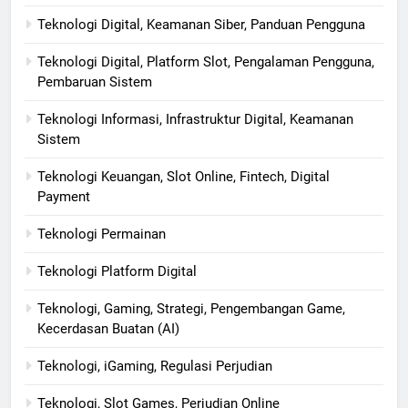
Teknologi Digital, Keamanan Siber, Panduan Pengguna
Teknologi Digital, Platform Slot, Pengalaman Pengguna,
Pembaruan Sistem
Teknologi Informasi, Infrastruktur Digital, Keamanan
Sistem
Teknologi Keuangan, Slot Online, Fintech, Digital
Payment
Teknologi Permainan
Teknologi Platform Digital
Teknologi, Gaming, Strategi, Pengembangan Game,
Kecerdasan Buatan (AI)
Teknologi, iGaming, Regulasi Perjudian
Teknologi, Slot Games, Perjudian Online