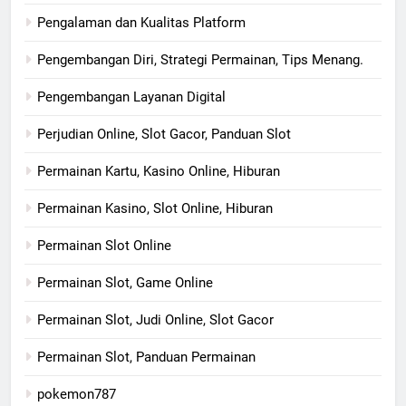
Pengalaman dan Kualitas Platform
Pengembangan Diri, Strategi Permainan, Tips Menang.
Pengembangan Layanan Digital
Perjudian Online, Slot Gacor, Panduan Slot
Permainan Kartu, Kasino Online, Hiburan
Permainan Kasino, Slot Online, Hiburan
Permainan Slot Online
Permainan Slot, Game Online
Permainan Slot, Judi Online, Slot Gacor
Permainan Slot, Panduan Permainan
pokemon787