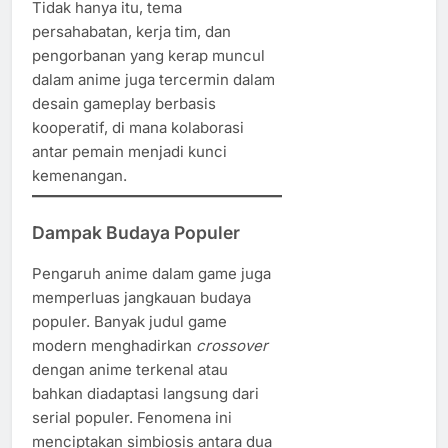
Tidak hanya itu, tema
persahabatan, kerja tim, dan
pengorbanan yang kerap muncul
dalam anime juga tercermin dalam
desain gameplay berbasis
kooperatif, di mana kolaborasi
antar pemain menjadi kunci
kemenangan.
Dampak Budaya Populer
Pengaruh anime dalam game juga
memperluas jangkauan budaya
populer. Banyak judul game
modern menghadirkan
crossover
dengan anime terkenal atau
bahkan diadaptasi langsung dari
serial populer. Fenomena ini
menciptakan simbiosis antara dua