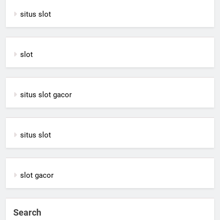
situs slot
slot
situs slot gacor
situs slot
slot gacor
Search