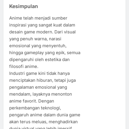
Kesimpulan
Anime telah menjadi sumber
inspirasi yang sangat kuat dalam
desain game modern. Dari visual
yang penuh warna, narasi
emosional yang menyentuh,
hingga gameplay yang epik, semua
dipengaruhi oleh estetika dan
filosofi anime.
Industri game kini tidak hanya
menciptakan hiburan, tetapi juga
pengalaman emosional yang
mendalam, layaknya menonton
anime favorit. Dengan
perkembangan teknologi,
pengaruh anime dalam dunia game
akan terus meluas, menghadirkan
dunia virtual yang lebih imersif,