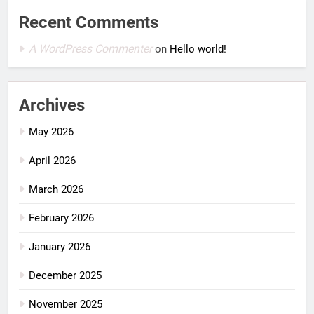
Recent Comments
A WordPress Commenter
on
Hello world!
Archives
May 2026
April 2026
March 2026
February 2026
January 2026
December 2025
November 2025