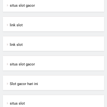
situs slot gacor
link slot
link slot
situs slot gacor
Slot gacor hari ini
situs slot