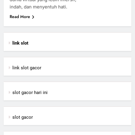
indah, dan menyentuh hati.
Read More
link slot
link slot gacor
slot gacor hari ini
slot gacor