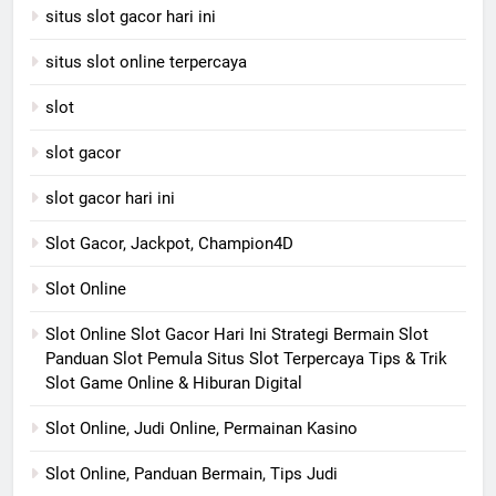
situs slot gacor hari ini
situs slot online terpercaya
slot
slot gacor
slot gacor hari ini
Slot Gacor, Jackpot, Champion4D
Slot Online
Slot Online Slot Gacor Hari Ini Strategi Bermain Slot
Panduan Slot Pemula Situs Slot Terpercaya Tips & Trik
Slot Game Online & Hiburan Digital
Slot Online, Judi Online, Permainan Kasino
Slot Online, Panduan Bermain, Tips Judi