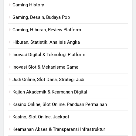
Gaming History
Gaming, Desain, Budaya Pop
Gaming, Hiburan, Review Platform
Hiburan, Statistik, Analisis Angka
Inovasi Digital & Teknologi Platform
Inovasi Slot & Mekanisme Game
Judi Online, Slot Dana, Strategi Judi
Kajian Akademik & Keamanan Digital
Kasino Online, Slot Online, Panduan Permainan
Kasino, Slot Online, Jackpot
Keamanan Akses & Transparansi Infrastruktur