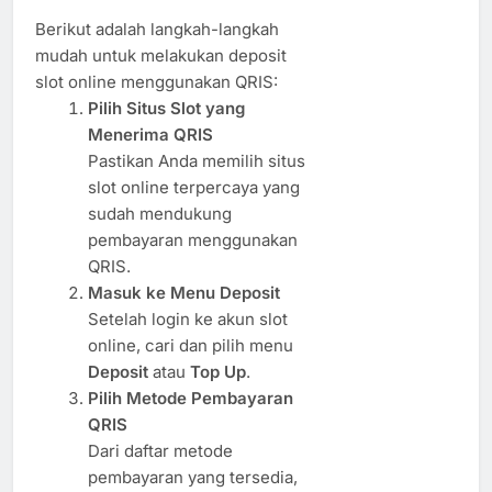
Berikut adalah langkah-langkah
mudah untuk melakukan deposit
slot online menggunakan QRIS:
Pilih Situs Slot yang
Menerima QRIS
Pastikan Anda memilih situs
slot online terpercaya yang
sudah mendukung
pembayaran menggunakan
QRIS.
Masuk ke Menu Deposit
Setelah login ke akun slot
online, cari dan pilih menu
Deposit
atau
Top Up
.
Pilih Metode Pembayaran
QRIS
Dari daftar metode
pembayaran yang tersedia,