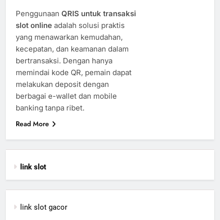
Penggunaan
QRIS untuk transaksi
slot online
adalah solusi praktis
yang menawarkan kemudahan,
kecepatan, dan keamanan dalam
bertransaksi. Dengan hanya
memindai kode QR, pemain dapat
melakukan deposit dengan
berbagai e-wallet dan mobile
banking tanpa ribet.
Read More
link slot
link slot gacor