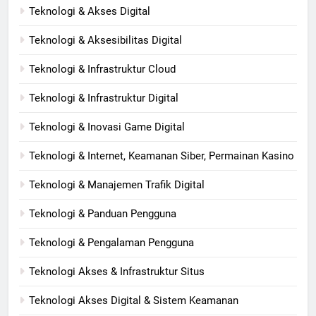
Teknologi & Akses Digital
Teknologi & Aksesibilitas Digital
Teknologi & Infrastruktur Cloud
Teknologi & Infrastruktur Digital
Teknologi & Inovasi Game Digital
Teknologi & Internet, Keamanan Siber, Permainan Kasino
Teknologi & Manajemen Trafik Digital
Teknologi & Panduan Pengguna
Teknologi & Pengalaman Pengguna
Teknologi Akses & Infrastruktur Situs
Teknologi Akses Digital & Sistem Keamanan