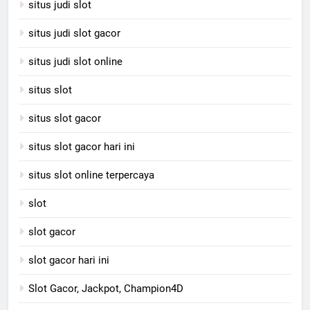
situs judi slot
situs judi slot gacor
situs judi slot online
situs slot
situs slot gacor
situs slot gacor hari ini
situs slot online terpercaya
slot
slot gacor
slot gacor hari ini
Slot Gacor, Jackpot, Champion4D