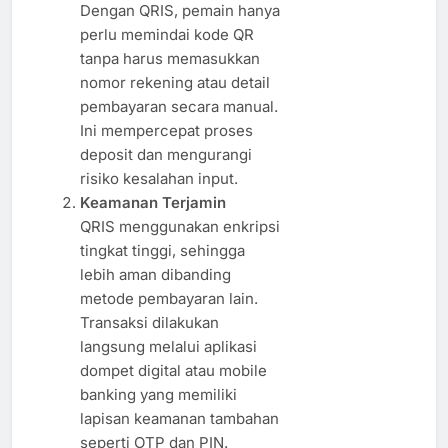
Dengan QRIS, pemain hanya
perlu memindai kode QR
tanpa harus memasukkan
nomor rekening atau detail
pembayaran secara manual.
Ini mempercepat proses
deposit dan mengurangi
risiko kesalahan input.
Keamanan Terjamin
QRIS menggunakan enkripsi
tingkat tinggi, sehingga
lebih aman dibanding
metode pembayaran lain.
Transaksi dilakukan
langsung melalui aplikasi
dompet digital atau mobile
banking yang memiliki
lapisan keamanan tambahan
seperti OTP dan PIN.