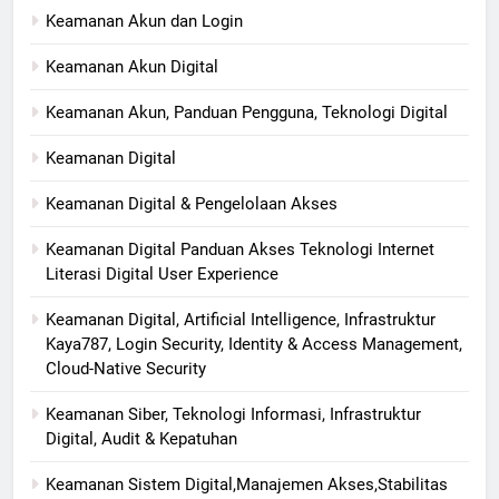
Keamanan Akun dan Login
Keamanan Akun Digital
Keamanan Akun, Panduan Pengguna, Teknologi Digital
Keamanan Digital
Keamanan Digital & Pengelolaan Akses
Keamanan Digital Panduan Akses Teknologi Internet
Literasi Digital User Experience
Keamanan Digital, Artificial Intelligence, Infrastruktur
Kaya787, Login Security, Identity & Access Management,
Cloud-Native Security
Keamanan Siber, Teknologi Informasi, Infrastruktur
Digital, Audit & Kepatuhan
Keamanan Sistem Digital,Manajemen Akses,Stabilitas