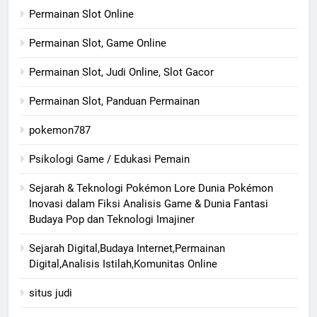
Permainan Slot Online
Permainan Slot, Game Online
Permainan Slot, Judi Online, Slot Gacor
Permainan Slot, Panduan Permainan
pokemon787
Psikologi Game / Edukasi Pemain
Sejarah & Teknologi Pokémon Lore Dunia Pokémon
Inovasi dalam Fiksi Analisis Game & Dunia Fantasi
Budaya Pop dan Teknologi Imajiner
Sejarah Digital,Budaya Internet,Permainan
Digital,Analisis Istilah,Komunitas Online
situs judi