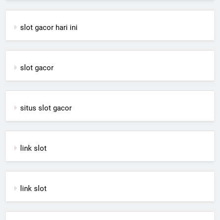
slot gacor hari ini
slot gacor
situs slot gacor
link slot
link slot