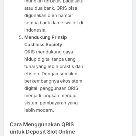
mungkin terbatas pada satu
atau dua bank, QRIS bisa
digunakan oleh hampir
semua bank dan e-wallet di
Indonesia.
Mendukung Prinsip
Cashless Society
QRIS mendukung gaya
hidup digital tanpa uang
tunai yang lebih praktis dan
efisien. Dengan semakin
berkembangnya ekosistem
digital, penggunaan QRIS
menjadi langkah menuju
sistem pembayaran yang
lebih modern.
Cara Menggunakan QRIS
untuk Deposit Slot Online