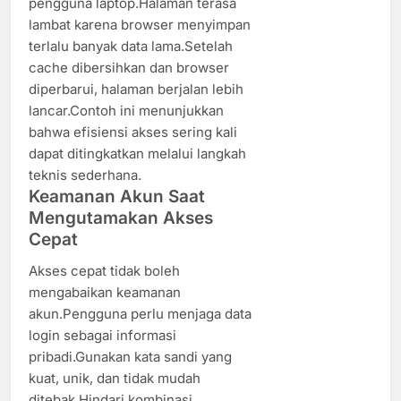
pengguna laptop.Halaman terasa
lambat karena browser menyimpan
terlalu banyak data lama.Setelah
cache dibersihkan dan browser
diperbarui, halaman berjalan lebih
lancar.Contoh ini menunjukkan
bahwa efisiensi akses sering kali
dapat ditingkatkan melalui langkah
teknis sederhana.
Keamanan Akun Saat
Mengutamakan Akses
Cepat
Akses cepat tidak boleh
mengabaikan keamanan
akun.Pengguna perlu menjaga data
login sebagai informasi
pribadi.Gunakan kata sandi yang
kuat, unik, dan tidak mudah
ditebak.Hindari kombinasi