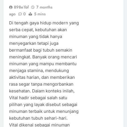
898e1bf
7 months
ago
0
5 mins
Di tengah gaya hidup modern yang
serba cepat, kebutuhan akan
minuman yang tidak hanya
menyegarkan tetapi juga
bermanfaat bagi tubuh semakin
meningkat. Banyak orang mencari
minuman yang mampu membantu
menjaga stamina, mendukung
aktivitas harian, dan memberikan
rasa segar tanpa mengorbankan
kesehatan. Dalam konteks inilah,
Vital hadir sebagai salah satu
pilihan yang layak disebut sebagai
minuman terbaik untuk menunjang
kebutuhan tubuh sehari-hari.
Vital dikenal sebagai minuman