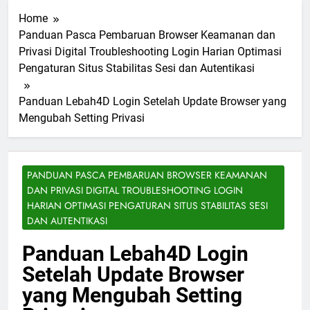
Home
Panduan Pasca Pembaruan Browser Keamanan dan
Privasi Digital Troubleshooting Login Harian Optimasi
Pengaturan Situs Stabilitas Sesi dan Autentikasi
Panduan Lebah4D Login Setelah Update Browser yang
Mengubah Setting Privasi
PANDUAN PASCA PEMBARUAN BROWSER KEAMANAN
DAN PRIVASI DIGITAL TROUBLESHOOTING LOGIN
HARIAN OPTIMASI PENGATURAN SITUS STABILITAS SESI
DAN AUTENTIKASI
Panduan Lebah4D Login
Setelah Update Browser
yang Mengubah Setting