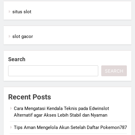
situs slot
slot gacor
Search
SEARCH
Recent Posts
Cara Mengatasi Kendala Teknis pada Edwinslot
Alternatif agar Akses Lebih Stabil dan Nyaman
Tips Aman Mengelola Akun Setelah Daftar Pokemon787