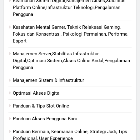
Keamanan Sistem Digital,Manajemen Akses,Stabilitas
Platform Online,Infrastruktur Teknologi,Pengalaman
Pengguna
Kesehatan Mental Gamer, Teknik Relaksasi Gaming,
Fokus dan Konsentrasi, Psikologi Permainan, Performa
Esport
Manajemen Server,Stabilitas Infrastruktur
Digital,Optimasi Sistem,Akses Online Andal,Pengalaman
Pengguna
Manajemen Sistem & Infrastruktur
Optimasi Akses Digital
Panduan & Tips Slot Online
Panduan Akses Pengguna Baru
Panduan Bermain, Keamanan Online, Strategi Judi, Tips
Profesional, User Experience