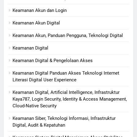
Keamanan Akun dan Login
Keamanan Akun Digital
Keamanan Akun, Panduan Pengguna, Teknologi Digital
Keamanan Digital
Keamanan Digital & Pengelolaan Akses
Keamanan Digital Panduan Akses Teknologi Internet
Literasi Digital User Experience
Keamanan Digital, Artificial Intelligence, Infrastruktur
Kaya787, Login Security, Identity & Access Management,
Cloud-Native Security
Keamanan Siber, Teknologi Informasi, Infrastruktur
Digital, Audit & Kepatuhan