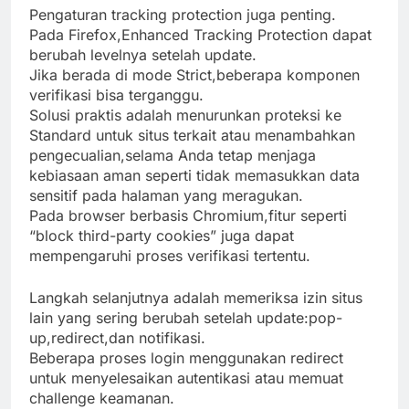
Pengaturan tracking protection juga penting.
Pada Firefox,Enhanced Tracking Protection dapat
berubah levelnya setelah update.
Jika berada di mode Strict,beberapa komponen
verifikasi bisa terganggu.
Solusi praktis adalah menurunkan proteksi ke
Standard untuk situs terkait atau menambahkan
pengecualian,selama Anda tetap menjaga
kebiasaan aman seperti tidak memasukkan data
sensitif pada halaman yang meragukan.
Pada browser berbasis Chromium,fitur seperti
“block third-party cookies” juga dapat
mempengaruhi proses verifikasi tertentu.
Langkah selanjutnya adalah memeriksa izin situs
lain yang sering berubah setelah update:pop-
up,redirect,dan notifikasi.
Beberapa proses login menggunakan redirect
untuk menyelesaikan autentikasi atau memuat
challenge keamanan.