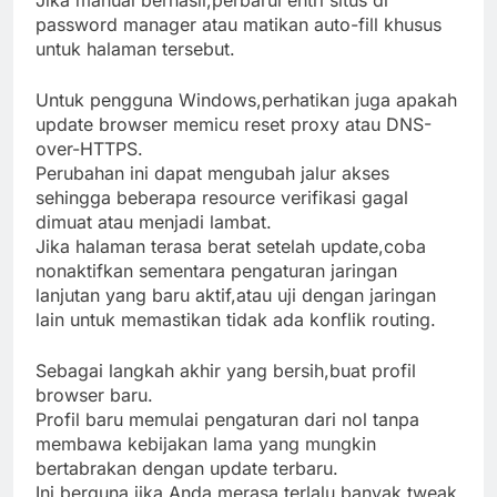
Jika manual berhasil,perbarui entri situs di
password manager atau matikan auto-fill khusus
untuk halaman tersebut.
Untuk pengguna Windows,perhatikan juga apakah
update browser memicu reset proxy atau DNS-
over-HTTPS.
Perubahan ini dapat mengubah jalur akses
sehingga beberapa resource verifikasi gagal
dimuat atau menjadi lambat.
Jika halaman terasa berat setelah update,coba
nonaktifkan sementara pengaturan jaringan
lanjutan yang baru aktif,atau uji dengan jaringan
lain untuk memastikan tidak ada konflik routing.
Sebagai langkah akhir yang bersih,buat profil
browser baru.
Profil baru memulai pengaturan dari nol tanpa
membawa kebijakan lama yang mungkin
bertabrakan dengan update terbaru.
Ini berguna jika Anda merasa terlalu banyak tweak