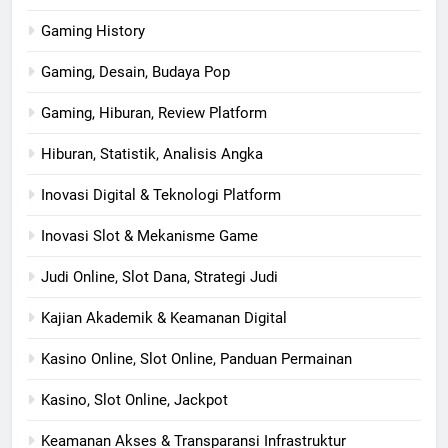
Gaming History
Gaming, Desain, Budaya Pop
Gaming, Hiburan, Review Platform
Hiburan, Statistik, Analisis Angka
Inovasi Digital & Teknologi Platform
Inovasi Slot & Mekanisme Game
Judi Online, Slot Dana, Strategi Judi
Kajian Akademik & Keamanan Digital
Kasino Online, Slot Online, Panduan Permainan
Kasino, Slot Online, Jackpot
Keamanan Akses & Transparansi Infrastruktur