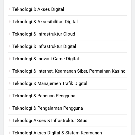
Teknologi & Akses Digital
Teknologi & Aksesibilitas Digital
Teknologi & Infrastruktur Cloud
Teknologi & Infrastruktur Digital
Teknologi & Inovasi Game Digital
Teknologi & Internet, Keamanan Siber, Permainan Kasino
Teknologi & Manajemen Trafik Digital
Teknologi & Panduan Pengguna
Teknologi & Pengalaman Pengguna
Teknologi Akses & Infrastruktur Situs
Teknologi Akses Digital & Sistem Keamanan