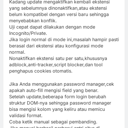
Kadang update mengaktifkan kembali ekstensi
yang sebelumnya dinonaktifkan,atau ekstensi
belum kompatibel dengan versi baru sehingga
menyebabkan konflik.
Uji cepat dapat dilakukan dengan mode
Incognito/Private.
Jika login normal di mode ini,masalah hampir pasti
berasal dari ekstensi atau konfigurasi mode
normal.
Nonaktifkan ekstensi satu per satu,khususnya
adblock,anti-tracker,script blocker,dan tool
penghapus cookies otomatis.
Jika Anda menggunakan password manager,cek
apakah auto-fill mengisi field yang benar.
Setelah update,beberapa form login berubah
struktur DOM-nya sehingga password manager
bisa mengisi kolom yang keliru atau memicu
validasi format.
Coba ketik manual sebagai pembanding.