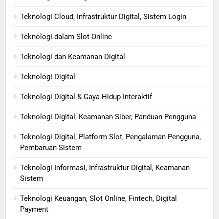
Teknologi Cloud, Infrastruktur Digital, Sistem Login
Teknologi dalam Slot Online
Teknologi dan Keamanan Digital
Teknologi Digital
Teknologi Digital & Gaya Hidup Interaktif
Teknologi Digital, Keamanan Siber, Panduan Pengguna
Teknologi Digital, Platform Slot, Pengalaman Pengguna,
Pembaruan Sistem
Teknologi Informasi, Infrastruktur Digital, Keamanan
Sistem
Teknologi Keuangan, Slot Online, Fintech, Digital
Payment