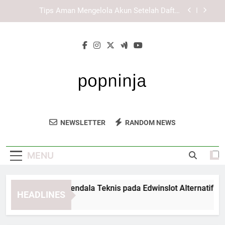
Skip
Tips Menjaga Keamanan Akun saat Menggunakan
to
Kaya787 Link Alternatif secara Bijak
content
Panduan LAE138 Link Alternatif untuk Pengguna
yang Mengutamakan Kecepatan
Cara Mengatasi Kendala Teknis pada Edwinslot
Alternatif agar Akses Lebih Stabil dan Nyaman
Tips Aman Mengelola Akun Setelah Daftar
Pokemon787
Tips Menjaga Keamanan Akun saat Menggunakan
Kaya787 Link Alternatif secara Bijak
Pop Ninja
Ikuti Berita Musik Terkini Dan Konten
Panduan LAE138 Link Alternatif untuk Pengguna
NEWSLETTER
RANDOM NEWS
yang Mengutamakan Kecepatan
Menarik Untuk Pecinta Musik Di Pop Ninja.
Musik, Berita Artis, Dan Lebih Banyak
MENU
Hiburan.
ra Mengatasi Kendala Teknis pada Edwinslot Alternatif agar 
HEADLINES
Months Ago