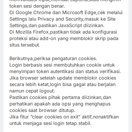
token sesi dengan benar.
Di Google Chrome dan Microsoft Edge,cek melalui
Settings lalu Privacy and Security,masuk ke Site
Settings,dan pastikan JavaScript diizinkan.
Di Mozilla Firefox,pastikan tidak ada konfigurasi
proteksi atau add-on yang memblokir skrip pada
situs tersebut.
Berikutnya,periksa pengaturan cookies.
Login berbasis sesi membutuhkan cookie untuk
menyimpan token autentikasi dan status verifikasi.
Jika browser setelah update memblokir cookies
secara lebih ketat,login bisa gagal atau berjalan
namun cepat logout.
Pastikan cookies pihak pertama diizinkan,dan
perhatikan apakah ada opsi yang menghapus
cookies saat browser ditutup.
Jika fitur “clear cookies on exit” aktif,nonaktifkan
untuk menjaga sesi login tetap stabil.