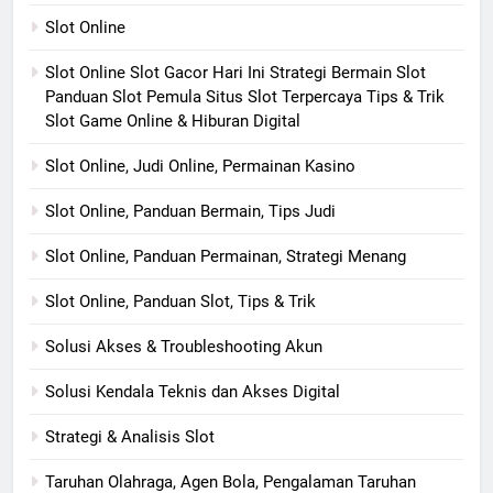
Slot Online
Slot Online Slot Gacor Hari Ini Strategi Bermain Slot
Panduan Slot Pemula Situs Slot Terpercaya Tips & Trik
Slot Game Online & Hiburan Digital
Slot Online, Judi Online, Permainan Kasino
Slot Online, Panduan Bermain, Tips Judi
Slot Online, Panduan Permainan, Strategi Menang
Slot Online, Panduan Slot, Tips & Trik
Solusi Akses & Troubleshooting Akun
Solusi Kendala Teknis dan Akses Digital
Strategi & Analisis Slot
Taruhan Olahraga, Agen Bola, Pengalaman Taruhan