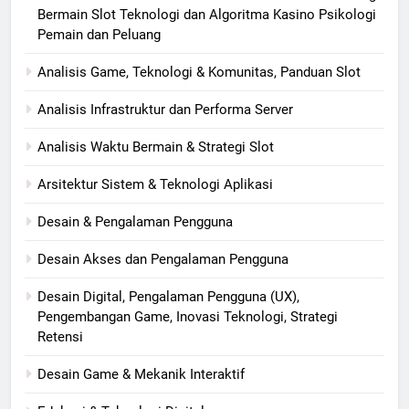
Bermain Slot Teknologi dan Algoritma Kasino Psikologi
Pemain dan Peluang
Analisis Game, Teknologi & Komunitas, Panduan Slot
Analisis Infrastruktur dan Performa Server
Analisis Waktu Bermain & Strategi Slot
Arsitektur Sistem & Teknologi Aplikasi
Desain & Pengalaman Pengguna
Desain Akses dan Pengalaman Pengguna
Desain Digital, Pengalaman Pengguna (UX),
Pengembangan Game, Inovasi Teknologi, Strategi
Retensi
Desain Game & Mekanik Interaktif