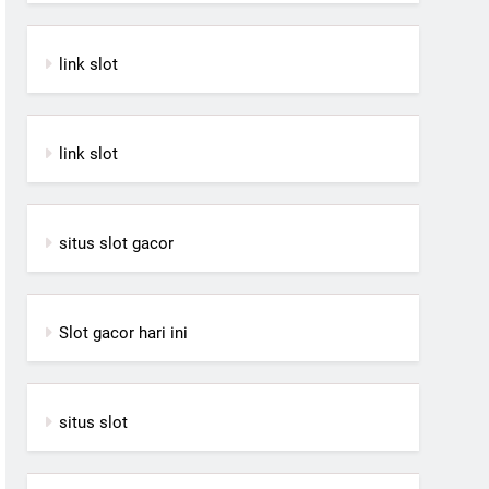
link slot
link slot
situs slot gacor
Slot gacor hari ini
situs slot