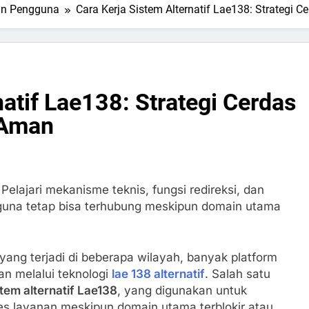
uan Pengguna
Cara Kerja Sistem Alternatif Lae138: Strategi 
natif Lae138: Strategi Cerdas
 Aman
Pelajari mekanisme teknis, fungsi redireksi, dan
una tetap bisa terhubung meskipun domain utama
yang terjadi di beberapa wilayah, banyak platform
an melalui teknologi
lae 138 alternatif
. Salah satu
stem alternatif Lae138
, yang digunakan untuk
 layanan meskipun domain utama terblokir atau