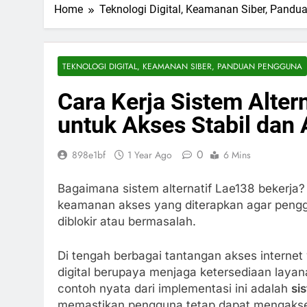
Home
Teknologi Digital, Keamanan Siber, Pand
TEKNOLOGI DIGITAL, KEAMANAN SIBER, PANDUAN PENGGUNA
Cara Kerja Sistem Alter
untuk Akses Stabil dan
0
898e1bf
1 Year Ago
6 Mins
Bagaimana sistem alternatif Lae138 bekerja? 
keamanan akses yang diterapkan agar pengg
diblokir atau bermasalah.
Di tengah berbagai tantangan akses internet 
digital berupaya menjaga ketersediaan layan
contoh nyata dari implementasi ini adalah
si
memastikan pengguna tetap dapat mengakses