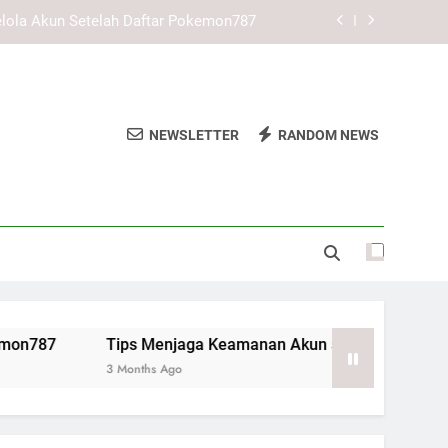
lola Akun Setelah Daftar Pokemon787
Kaya787 Link Alternatif secara Bijak
engguna yang Mengutamakan Kecepatan
NEWSLETTER
RANDOM NEWS
if agar Akses Lebih Stabil dan Nyaman
lola Akun Setelah Daftar Pokemon787
Ninja. Musik, Berita Artis, Dan Lebih Banyak Hiburan.
Kaya787 Link Alternatif secara Bijak
engguna yang Mengutamakan Kecepatan
Tips Menjaga Keamanan Akun saat Menggunakan Kaya787 Lin
3 Months Ago