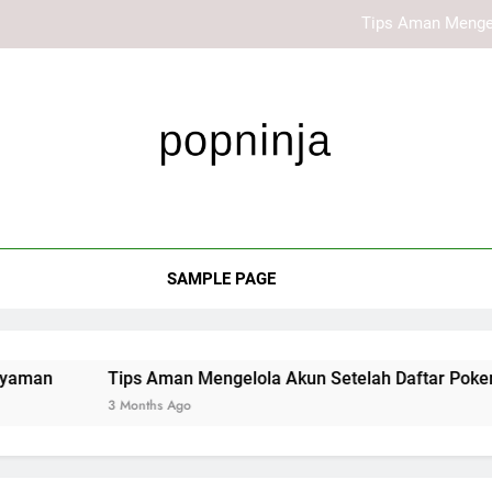
Tips Aman Menge
Tips Menjaga Keamanan Akun saat Menggunakan 
Panduan LAE138 Link Alternatif untuk P
Cara Mengatasi Kendala Teknis pada Edwinslot Alternat
 Ninja
Tips Aman Menge
ta Musik Terkini Dan Konten Menarik Untuk Pecinta Musik Di Pop 
Tips Menjaga Keamanan Akun saat Menggunakan 
SAMPLE PAGE
Panduan LAE138 Link Alternatif untuk P
Tips Aman Mengelola Akun Setelah Daftar Pokemon787
3 Months Ago