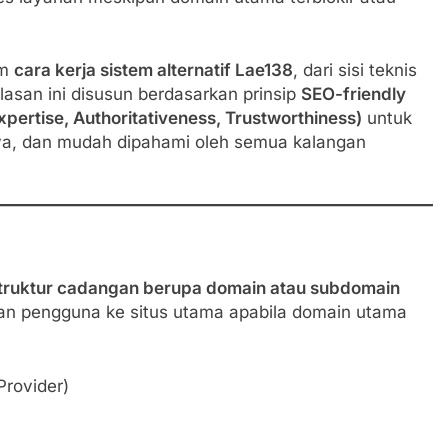
am
cara kerja sistem alternatif Lae138
, dari sisi teknis
lasan ini disusun berdasarkan prinsip
SEO-friendly
xpertise, Authoritativeness, Trustworthiness)
untuk
aya, dan mudah dipahami oleh semua kalangan
struktur cadangan berupa domain atau subdomain
n pengguna ke situs utama apabila domain utama
Provider)