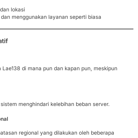
dan lokasi
n dan menggunakan layanan seperti biasa
tif
 Lae138 di mana pun dan kapan pun, meskipun
sistem menghindari kelebihan beban server.
nal
mbatasan regional yang dilakukan oleh beberapa