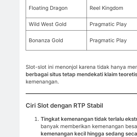
Floating Dragon
Reel Kingdom
Wild West Gold
Pragmatic Play
Bonanza Gold
Pragmatic Play
Slot-slot ini menonjol karena tidak hanya memi
berbagai situs tetap mendekati klaim teoreti
kemenangan.
Ciri Slot dengan RTP Stabil
Tingkat kemenangan tidak terlalu eks
banyak memberikan kemenangan besar 
kemenangan kecil hingga sedang seca