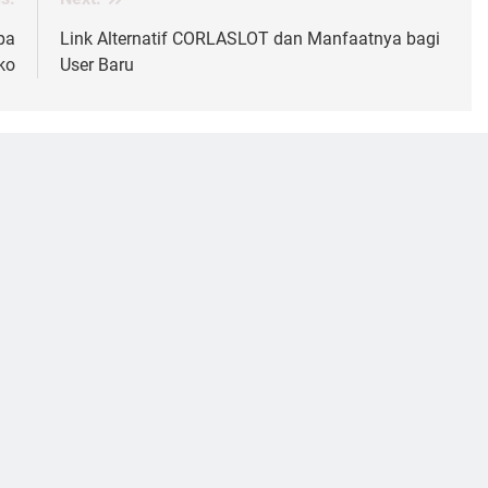
pa
Link Alternatif CORLASLOT dan Manfaatnya bagi
ko
User Baru