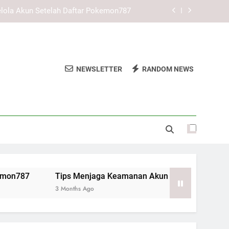
lola Akun Setelah Daftar Pokemon787
Kaya787 Link Alternatif secara Bijak
engguna yang Mengutamakan Kecepatan
NEWSLETTER
RANDOM NEWS
if agar Akses Lebih Stabil dan Nyaman
lola Akun Setelah Daftar Pokemon787
Ninja. Musik, Berita Artis, Dan Lebih Banyak Hiburan.
Kaya787 Link Alternatif secara Bijak
engguna yang Mengutamakan Kecepatan
Tips Menjaga Keamanan Akun saat Menggunakan Kaya787 Li
3 Months Ago