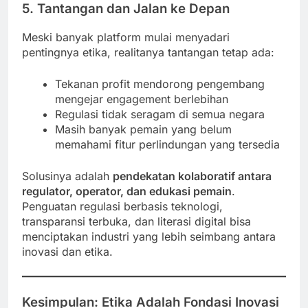
5. Tantangan dan Jalan ke Depan
Meski banyak platform mulai menyadari
pentingnya etika, realitanya tantangan tetap ada:
Tekanan profit mendorong pengembang
mengejar engagement berlebihan
Regulasi tidak seragam di semua negara
Masih banyak pemain yang belum
memahami fitur perlindungan yang tersedia
Solusinya adalah
pendekatan kolaboratif antara
regulator, operator, dan edukasi pemain
.
Penguatan regulasi berbasis teknologi,
transparansi terbuka, dan literasi digital bisa
menciptakan industri yang lebih seimbang antara
inovasi dan etika.
Kesimpulan: Etika Adalah Fondasi Inovasi