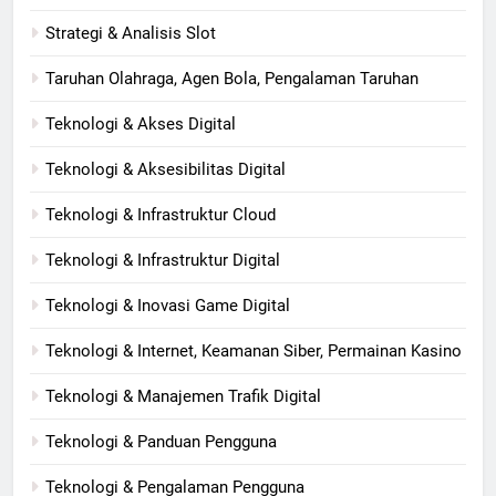
Strategi & Analisis Slot
Taruhan Olahraga, Agen Bola, Pengalaman Taruhan
Teknologi & Akses Digital
Teknologi & Aksesibilitas Digital
Teknologi & Infrastruktur Cloud
Teknologi & Infrastruktur Digital
Teknologi & Inovasi Game Digital
Teknologi & Internet, Keamanan Siber, Permainan Kasino
Teknologi & Manajemen Trafik Digital
Teknologi & Panduan Pengguna
Teknologi & Pengalaman Pengguna