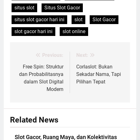
situs slot
Situs Slot Gacor
situs slot gacor hari ini
slot
Slot Gacor
slot gacor hari ini
slot online
Previous:
Next:
Post
navigation
Free Spin: Struktur
Corlaslot: Bukan
dan Probabilitasnya
Sekadar Nama, Tapi
dalam Slot Digital
Pilihan Tepat
Modern
Related News
Slot Gacor, Ruang Maya, dan Kolektivitas