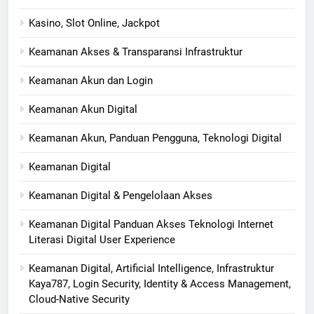
Kasino, Slot Online, Jackpot
Keamanan Akses & Transparansi Infrastruktur
Keamanan Akun dan Login
Keamanan Akun Digital
Keamanan Akun, Panduan Pengguna, Teknologi Digital
Keamanan Digital
Keamanan Digital & Pengelolaan Akses
Keamanan Digital Panduan Akses Teknologi Internet
Literasi Digital User Experience
Keamanan Digital, Artificial Intelligence, Infrastruktur
Kaya787, Login Security, Identity & Access Management,
Cloud-Native Security