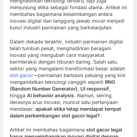
menghadirkan teknologi terbaru, tapi juga
menjunjung etika sebagai fondasi utama. Artikel ini
membahas bagaimana keseimbangan antara
inovasi digital dan tanggung jawab moral menjadi
kunci industri permainan yang berkelanjutan.
Dalam dekade terakhir, industri permainan digital
telah tumbuh pesat, menghadirkan beragam
inovasi yang mengubah cara masyarakat
berinteraksi dengan hiburan daring. Salah satu
sektor yang mengalami transformasi besar adalah
slot gacor
—permainan berbasis peluang yang kini
mengandalkan teknologi canggih seperti
RNG
(Random Number Generator)
,
UI responsif
,
hingga
AI behavior analysis
. Namun, seiring
derasnya arus inovasi, muncul satu pertanyaan
mendasar:
apakah etika tetap mendapat tempat
dalam perkembangan slot gacor legal?
Artikel ini membahas bagaimana
slot gacor legal
harus menyeimbangkan inovasi digital dengan