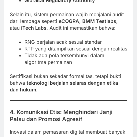
Gibraltar Regulatory Authority
Selain itu, sistem permainan wajib menjalani audit
dari lembaga seperti
eCOGRA
,
BMM Testlabs
,
atau
iTech Labs
. Audit ini memastikan bahwa:
RNG berjalan acak sesuai standar
RTP yang ditampilkan sesuai dengan realitas
Tidak ada pola tersembunyi dalam
algoritma permainan
Sertifikasi bukan sekadar formalitas, tetapi bukti
bahwa
teknologi berjalan selaras dengan etika
dan hukum.
4. Komunikasi Etis: Menghindari Janji
Palsu dan Promosi Agresif
Inovasi dalam pemasaran digital membuat banyak