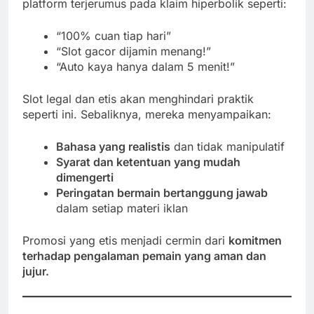
platform terjerumus pada klaim hiperbolik seperti:
“100% cuan tiap hari”
“Slot gacor dijamin menang!”
“Auto kaya hanya dalam 5 menit!”
Slot legal dan etis akan menghindari praktik
seperti ini. Sebaliknya, mereka menyampaikan:
Bahasa yang realistis
dan tidak manipulatif
Syarat dan ketentuan yang mudah
dimengerti
Peringatan bermain bertanggung jawab
dalam setiap materi iklan
Promosi yang etis menjadi cermin dari
komitmen
terhadap pengalaman pemain yang aman dan
jujur.