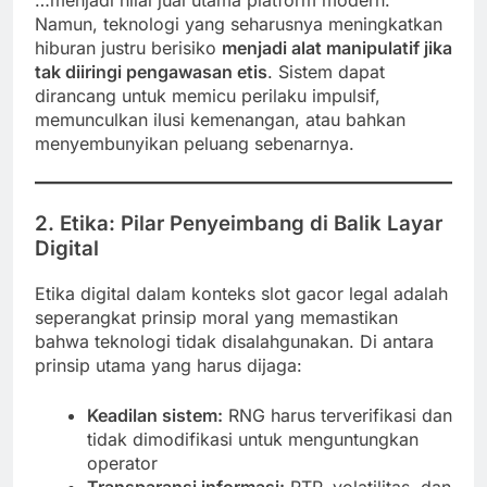
Namun, teknologi yang seharusnya meningkatkan
hiburan justru berisiko
menjadi alat manipulatif jika
tak diiringi pengawasan etis
. Sistem dapat
dirancang untuk memicu perilaku impulsif,
memunculkan ilusi kemenangan, atau bahkan
menyembunyikan peluang sebenarnya.
2. Etika: Pilar Penyeimbang di Balik Layar
Digital
Etika digital dalam konteks slot gacor legal adalah
seperangkat prinsip moral yang memastikan
bahwa teknologi tidak disalahgunakan. Di antara
prinsip utama yang harus dijaga:
Keadilan sistem:
RNG harus terverifikasi dan
tidak dimodifikasi untuk menguntungkan
operator
Transparansi informasi:
RTP, volatilitas, dan