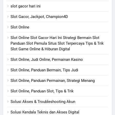
slot gacor hari ini
Slot Gacor, Jackpot, Champion4D
Slot Online
Slot Online Slot Gacor Hari Ini Strategi Bermain Slot
Panduan Slot Pemula Situs Slot Terpercaya Tips & Trik
Slot Game Online & Hiburan Digital
Slot Online, Judi Online, Permainan Kasino
Slot Online, Panduan Bermain, Tips Judi
Slot Online, Panduan Permainan, Strategi Menang
Slot Online, Panduan Slot, Tips & Trik
Solusi Akses & Troubleshooting Akun
Solusi Kendala Teknis dan Akses Digital