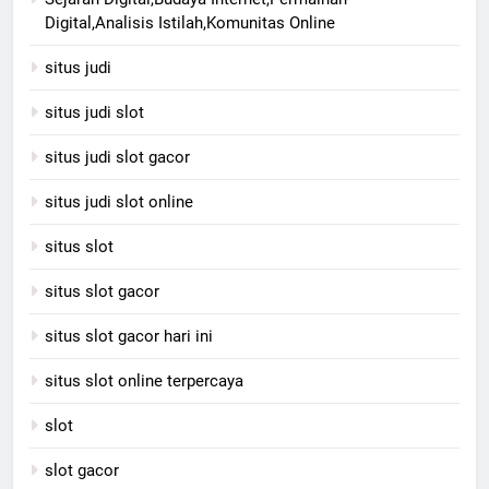
Digital,Analisis Istilah,Komunitas Online
situs judi
situs judi slot
situs judi slot gacor
situs judi slot online
situs slot
situs slot gacor
situs slot gacor hari ini
situs slot online terpercaya
slot
slot gacor