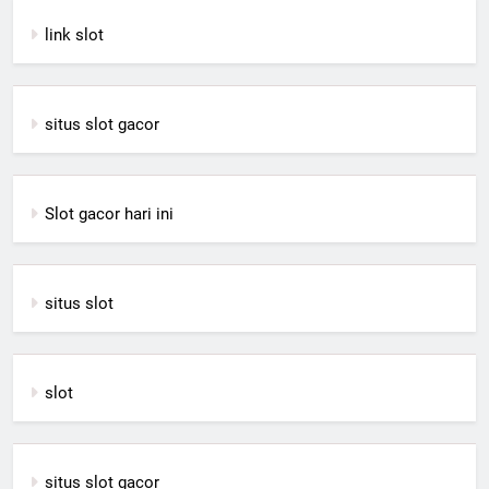
link slot
situs slot gacor
Slot gacor hari ini
situs slot
slot
situs slot gacor