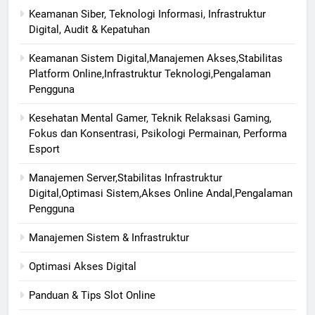
Keamanan Siber, Teknologi Informasi, Infrastruktur
Digital, Audit & Kepatuhan
Keamanan Sistem Digital,Manajemen Akses,Stabilitas
Platform Online,Infrastruktur Teknologi,Pengalaman
Pengguna
Kesehatan Mental Gamer, Teknik Relaksasi Gaming,
Fokus dan Konsentrasi, Psikologi Permainan, Performa
Esport
Manajemen Server,Stabilitas Infrastruktur
Digital,Optimasi Sistem,Akses Online Andal,Pengalaman
Pengguna
Manajemen Sistem & Infrastruktur
Optimasi Akses Digital
Panduan & Tips Slot Online