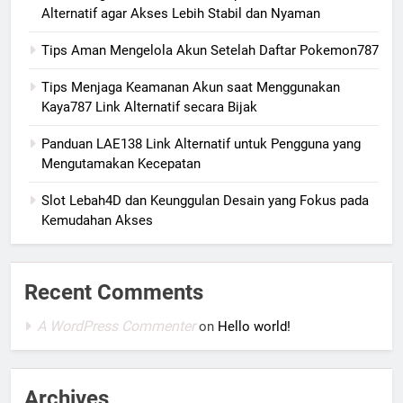
Alternatif agar Akses Lebih Stabil dan Nyaman
Tips Aman Mengelola Akun Setelah Daftar Pokemon787
Tips Menjaga Keamanan Akun saat Menggunakan
Kaya787 Link Alternatif secara Bijak
Panduan LAE138 Link Alternatif untuk Pengguna yang
Mengutamakan Kecepatan
Slot Lebah4D dan Keunggulan Desain yang Fokus pada
Kemudahan Akses
Recent Comments
A WordPress Commenter
on
Hello world!
Archives