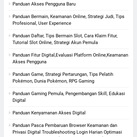
Panduan Akses Pengguna Baru
Panduan Bermain, Keamanan Online, Strategi Judi, Tips
Profesional, User Experience
Panduan Daftar, Tips Bermain Slot, Cara Klaim Fitur,
Tutorial Slot Online, Strategi Akun Pemula
Panduan Fitur Digital,Evaluasi Platform Online,Keamanan
Akses Pengguna
Panduan Game, Strategi Pertarungan, Tips Pelatih
Pokémon, Dunia Pokémon, RPG Gaming
Panduan Gaming Pemula, Pengembangan Skill, Edukasi
Digital
Panduan Kenyamanan Akses Digital
Panduan Pasca Pembaruan Browser Keamanan dan
Privasi Digital Troubleshooting Login Harian Optimasi