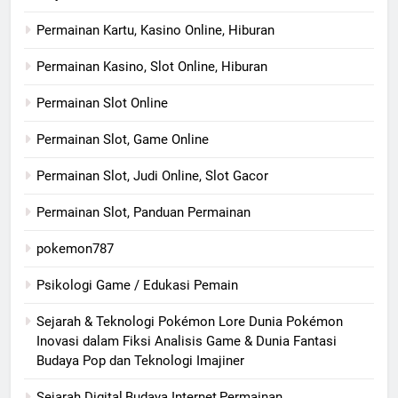
Permainan Kartu, Kasino Online, Hiburan
Permainan Kasino, Slot Online, Hiburan
Permainan Slot Online
Permainan Slot, Game Online
Permainan Slot, Judi Online, Slot Gacor
Permainan Slot, Panduan Permainan
pokemon787
Psikologi Game / Edukasi Pemain
Sejarah & Teknologi Pokémon Lore Dunia Pokémon
Inovasi dalam Fiksi Analisis Game & Dunia Fantasi
Budaya Pop dan Teknologi Imajiner
Sejarah Digital,Budaya Internet,Permainan