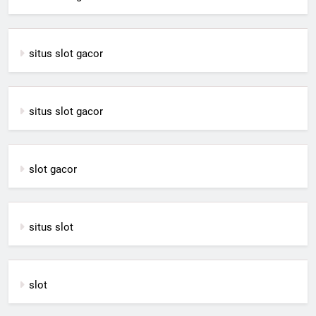
situs slot gacor
situs slot gacor
slot gacor
situs slot
slot