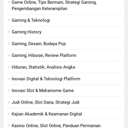
Game Online, Tips Bermain, Strategi Gaming,
Pengembangan Keterampilan
Gaming & Teknologi
Gaming History
Gaming, Desain, Budaya Pop
Gaming, Hiburan, Review Platform
Hiburan, Statistik, Analisis Angka
Inovasi Digital & Teknologi Platform
Inovasi Slot & Mekanisme Game
Judi Online, Slot Dana, Strategi Judi
Kajian Akademik & Keamanan Digital
Kasino Online, Slot Online, Panduan Permainan