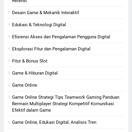
Retensi
Desain Game & Mekanik Interaktif
Edukasi & Teknologi Digital
Efisiensi Akses dan Pengalaman Pengguna Digital
Eksplorasi Fitur dan Pengalaman Digital
Fitur & Bonus Slot
Game & Hiburan Digital
Game Online
Game Online Strategi Tips Teamwork Gaming Panduan
Bermain Multiplayer Strategi Kompetitif Komunikasi
Efektif dalam Game
Game Online, Edukasi Digital, Analisis Tren