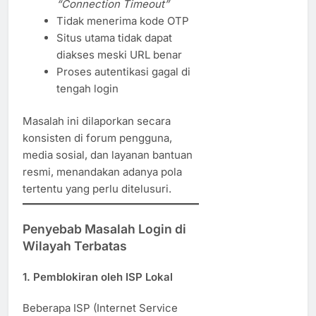
“Connection Timeout”
Tidak menerima kode OTP
Situs utama tidak dapat
diakses meski URL benar
Proses autentikasi gagal di
tengah login
Masalah ini dilaporkan secara
konsisten di forum pengguna,
media sosial, dan layanan bantuan
resmi, menandakan adanya pola
tertentu yang perlu ditelusuri.
Penyebab Masalah Login di
Wilayah Terbatas
1.
Pemblokiran oleh ISP Lokal
Beberapa ISP (Internet Service