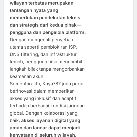
wilayah terbatas merupakan
tantangan nyata yang
memerlukan pendekatan teknis
dan strategis dari kedua pihak—
pengguna dan pengelola platform.
Dengan mengenali penyebab
utama seperti pemblokiran ISP,
DNS filtering, dan infrastruktur
lemah, pengguna bisa mengambil
langkah bijak tanpa mengorbankan
keamanan akun.
Sementara itu, Kaya787 juga perlu
berinovasi dalam memberikan
akses yang inklusif dan adaptif
terhadap berbagai kondisi jaringan
global. Dengan kolaborasi yang
baik,
akses layanan digital yang
aman dan lancar dapat menjadi
kenyataan di seluruh wilayah,