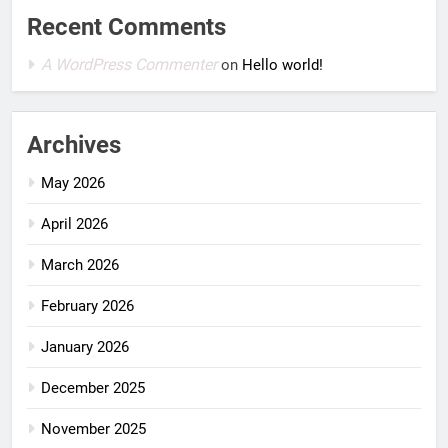
Recent Comments
A WordPress Commenter
on
Hello world!
Archives
May 2026
April 2026
March 2026
February 2026
January 2026
December 2025
November 2025