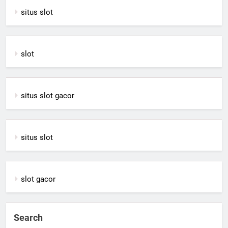
situs slot
slot
situs slot gacor
situs slot
slot gacor
Search