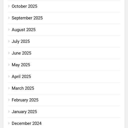
October 2025
September 2025
August 2025
July 2025
June 2025
May 2025
April 2025
March 2025
February 2025
January 2025
December 2024