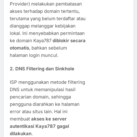
Provider) melakukan pembatasan
akses terhadap domain tertentu,
terutama yang belum terdaftar atau
dianggap melanggar kebijakan
lokal. Ini menyebabkan permintaan
ke domain Kaya787
diblokir secara
otomatis
, bahkan sebelum
halaman login muncul.
2.
DNS Filtering dan Sinkhole
ISP menggunakan metode filtering
DNS untuk memanipulasi hasil
pencarian domain, sehingga
pengguna diarahkan ke halaman
error atau situs lain. Hal ini
membuat
akses ke server
autentikasi Kaya787 gagal
dilakukan
.