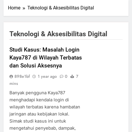
Home
Teknologi & Aksesibilitas Digital
Teknologi & Aksesibilitas Digital
Studi Kasus: Masalah Login
Kaya787 di Wilayah Terbatas
dan Solusi Aksesnya
898e1bf
1 year ago
0
7
mins
Banyak pengguna Kaya787
menghadapi kendala login di
wilayah terbatas karena hambatan
jaringan atau kebijakan lokal.
Simak studi kasus ini untuk
mengetahui penyebab, dampak,