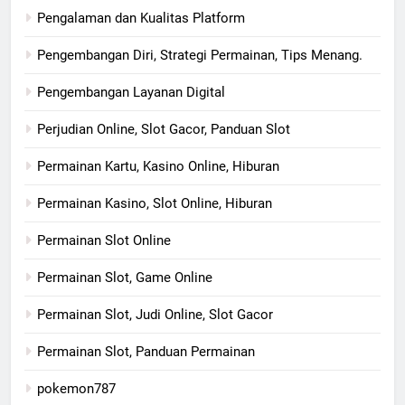
Pengalaman dan Kualitas Platform
Pengembangan Diri, Strategi Permainan, Tips Menang.
Pengembangan Layanan Digital
Perjudian Online, Slot Gacor, Panduan Slot
Permainan Kartu, Kasino Online, Hiburan
Permainan Kasino, Slot Online, Hiburan
Permainan Slot Online
Permainan Slot, Game Online
Permainan Slot, Judi Online, Slot Gacor
Permainan Slot, Panduan Permainan
pokemon787