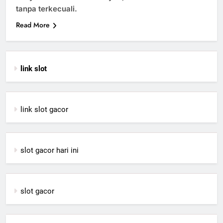
tanpa terkecuali.
Read More
link slot
link slot gacor
slot gacor hari ini
slot gacor