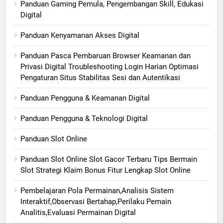
Panduan Gaming Pemula, Pengembangan Skill, Edukasi
Digital
Panduan Kenyamanan Akses Digital
Panduan Pasca Pembaruan Browser Keamanan dan
Privasi Digital Troubleshooting Login Harian Optimasi
Pengaturan Situs Stabilitas Sesi dan Autentikasi
Panduan Pengguna & Keamanan Digital
Panduan Pengguna & Teknologi Digital
Panduan Slot Online
Panduan Slot Online Slot Gacor Terbaru Tips Bermain
Slot Strategi Klaim Bonus Fitur Lengkap Slot Online
Pembelajaran Pola Permainan,Analisis Sistem
Interaktif,Observasi Bertahap,Perilaku Pemain
Analitis,Evaluasi Permainan Digital