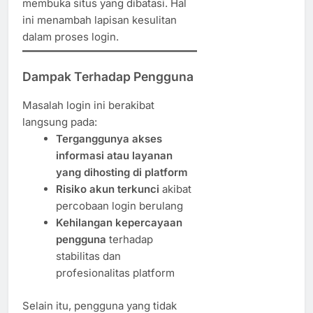
membuka situs yang dibatasi. Hal
ini menambah lapisan kesulitan
dalam proses login.
Dampak Terhadap Pengguna
Masalah login ini berakibat
langsung pada:
Terganggunya akses
informasi atau layanan
yang dihosting di platform
Risiko akun terkunci
akibat
percobaan login berulang
Kehilangan kepercayaan
pengguna
terhadap
stabilitas dan
profesionalitas platform
Selain itu, pengguna yang tidak