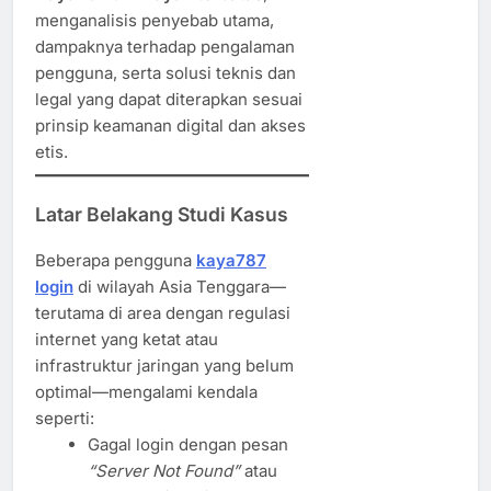
menganalisis penyebab utama,
dampaknya terhadap pengalaman
pengguna, serta solusi teknis dan
legal yang dapat diterapkan sesuai
prinsip keamanan digital dan akses
etis.
Latar Belakang Studi Kasus
Beberapa pengguna
kaya787
login
di wilayah Asia Tenggara—
terutama di area dengan regulasi
internet yang ketat atau
infrastruktur jaringan yang belum
optimal—mengalami kendala
seperti:
Gagal login dengan pesan
“Server Not Found”
atau