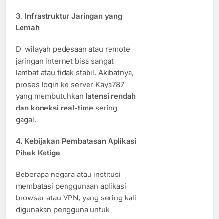
3.
Infrastruktur Jaringan yang
Lemah
Di wilayah pedesaan atau remote,
jaringan internet bisa sangat
lambat atau tidak stabil. Akibatnya,
proses login ke server Kaya787
yang membutuhkan
latensi rendah
dan koneksi real-time
sering
gagal.
4.
Kebijakan Pembatasan Aplikasi
Pihak Ketiga
Beberapa negara atau institusi
membatasi penggunaan aplikasi
browser atau VPN, yang sering kali
digunakan pengguna untuk