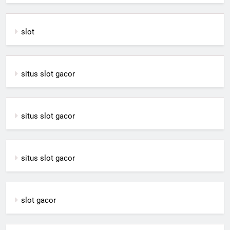
slot
situs slot gacor
situs slot gacor
situs slot gacor
slot gacor