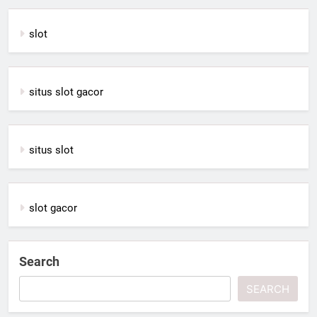
slot
situs slot gacor
situs slot
slot gacor
Search
SEARCH