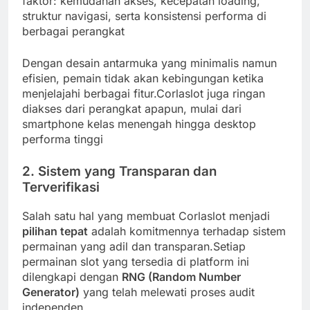
faktor: kemudahan akses, kecepatan loading,
struktur navigasi, serta konsistensi performa di
berbagai perangkat
Dengan desain antarmuka yang minimalis namun
efisien, pemain tidak akan kebingungan ketika
menjelajahi berbagai fitur.Corlaslot juga ringan
diakses dari perangkat apapun, mulai dari
smartphone kelas menengah hingga desktop
performa tinggi
2. Sistem yang Transparan dan
Terverifikasi
Salah satu hal yang membuat Corlaslot menjadi
pilihan tepat
adalah komitmennya terhadap sistem
permainan yang adil dan transparan.Setiap
permainan slot yang tersedia di platform ini
dilengkapi dengan
RNG (Random Number
Generator)
yang telah melewati proses audit
independen