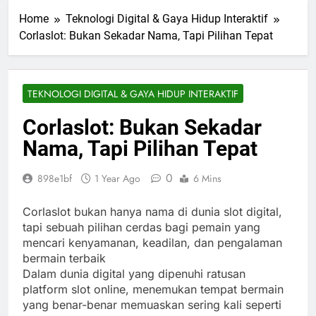
Home
Teknologi Digital & Gaya Hidup Interaktif
Corlaslot: Bukan Sekadar Nama, Tapi Pilihan Tepat
TEKNOLOGI DIGITAL & GAYA HIDUP INTERAKTIF
Corlaslot: Bukan Sekadar
Nama, Tapi Pilihan Tepat
0
898e1bf
1 Year Ago
6 Mins
Corlaslot bukan hanya nama di dunia slot digital,
tapi sebuah pilihan cerdas bagi pemain yang
mencari kenyamanan, keadilan, dan pengalaman
bermain terbaik
Dalam dunia digital yang dipenuhi ratusan
platform slot online, menemukan tempat bermain
yang benar-benar memuaskan sering kali seperti