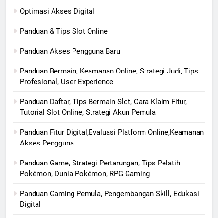
Optimasi Akses Digital
Panduan & Tips Slot Online
Panduan Akses Pengguna Baru
Panduan Bermain, Keamanan Online, Strategi Judi, Tips
Profesional, User Experience
Panduan Daftar, Tips Bermain Slot, Cara Klaim Fitur,
Tutorial Slot Online, Strategi Akun Pemula
Panduan Fitur Digital,Evaluasi Platform Online,Keamanan
Akses Pengguna
Panduan Game, Strategi Pertarungan, Tips Pelatih
Pokémon, Dunia Pokémon, RPG Gaming
Panduan Gaming Pemula, Pengembangan Skill, Edukasi
Digital