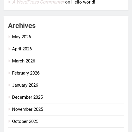
A WordPress Commenter
on
Hello world!
Archives
May 2026
April 2026
March 2026
February 2026
January 2026
December 2025
November 2025
October 2025