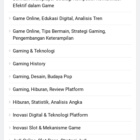
Efektif dalam Game
Game Online, Edukasi Digital, Analisis Tren
Game Online, Tips Bermain, Strategi Gaming,
Pengembangan Keterampilan
Gaming & Teknologi
Gaming History
Gaming, Desain, Budaya Pop
Gaming, Hiburan, Review Platform
Hiburan, Statistik, Analisis Angka
Inovasi Digital & Teknologi Platform
Inovasi Slot & Mekanisme Game