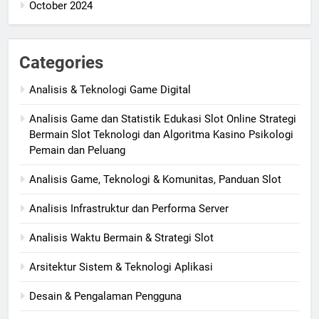
October 2024
Categories
Analisis & Teknologi Game Digital
Analisis Game dan Statistik Edukasi Slot Online Strategi
Bermain Slot Teknologi dan Algoritma Kasino Psikologi
Pemain dan Peluang
Analisis Game, Teknologi & Komunitas, Panduan Slot
Analisis Infrastruktur dan Performa Server
Analisis Waktu Bermain & Strategi Slot
Arsitektur Sistem & Teknologi Aplikasi
Desain & Pengalaman Pengguna