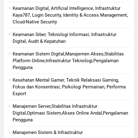
Keamanan Digital, Artificial Intelligence, Infrastruktur
Kaya787, Login Security, Identity & Access Management,
Cloud-Native Security
Keamanan Siber, Teknologi Informasi, Infrastruktur
Digital, Audit & Kepatuhan
Keamanan Sistem Digital,Manajemen Akses,Stabilitas
Platform Online,Infrastruktur Teknologi,Pengalaman
Pengguna
Kesehatan Mental Gamer, Teknik Relaksasi Gaming,
Fokus dan Konsentrasi, Psikologi Permainan, Performa
Esport
Manajemen Server,Stabilitas Infrastruktur
Digital,Optimasi Sistem,Akses Online Andal,Pengalaman
Pengguna
Manajemen Sistem & Infrastruktur