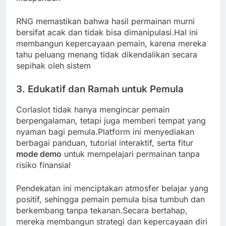
RNG memastikan bahwa hasil permainan murni
bersifat acak dan tidak bisa dimanipulasi.Hal ini
membangun kepercayaan pemain, karena mereka
tahu peluang menang tidak dikendalikan secara
sepihak oleh sistem
3. Edukatif dan Ramah untuk Pemula
Corlaslot tidak hanya mengincar pemain
berpengalaman, tetapi juga memberi tempat yang
nyaman bagi pemula.Platform ini menyediakan
berbagai panduan, tutorial interaktif, serta fitur
mode demo
untuk mempelajari permainan tanpa
risiko finansial
Pendekatan ini menciptakan atmosfer belajar yang
positif, sehingga pemain pemula bisa tumbuh dan
berkembang tanpa tekanan.Secara bertahap,
mereka membangun strategi dan kepercayaan diri