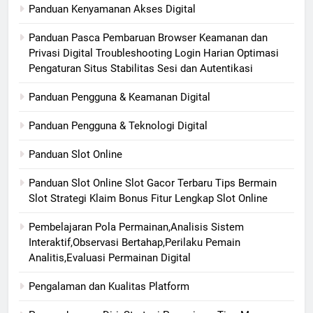
Panduan Kenyamanan Akses Digital
Panduan Pasca Pembaruan Browser Keamanan dan
Privasi Digital Troubleshooting Login Harian Optimasi
Pengaturan Situs Stabilitas Sesi dan Autentikasi
Panduan Pengguna & Keamanan Digital
Panduan Pengguna & Teknologi Digital
Panduan Slot Online
Panduan Slot Online Slot Gacor Terbaru Tips Bermain
Slot Strategi Klaim Bonus Fitur Lengkap Slot Online
Pembelajaran Pola Permainan,Analisis Sistem
Interaktif,Observasi Bertahap,Perilaku Pemain
Analitis,Evaluasi Permainan Digital
Pengalaman dan Kualitas Platform