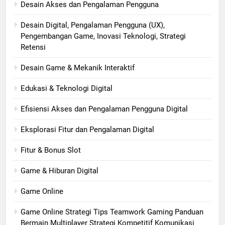
Desain Akses dan Pengalaman Pengguna
Desain Digital, Pengalaman Pengguna (UX),
Pengembangan Game, Inovasi Teknologi, Strategi
Retensi
Desain Game & Mekanik Interaktif
Edukasi & Teknologi Digital
Efisiensi Akses dan Pengalaman Pengguna Digital
Eksplorasi Fitur dan Pengalaman Digital
Fitur & Bonus Slot
Game & Hiburan Digital
Game Online
Game Online Strategi Tips Teamwork Gaming Panduan
Bermain Multiplayer Strategi Kompetitif Komunikasi