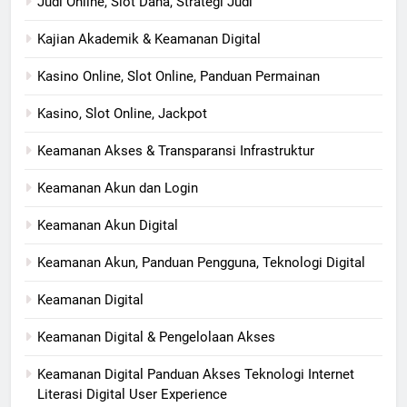
Judi Online, Slot Dana, Strategi Judi
Kajian Akademik & Keamanan Digital
Kasino Online, Slot Online, Panduan Permainan
Kasino, Slot Online, Jackpot
Keamanan Akses & Transparansi Infrastruktur
Keamanan Akun dan Login
Keamanan Akun Digital
Keamanan Akun, Panduan Pengguna, Teknologi Digital
Keamanan Digital
Keamanan Digital & Pengelolaan Akses
Keamanan Digital Panduan Akses Teknologi Internet
Literasi Digital User Experience