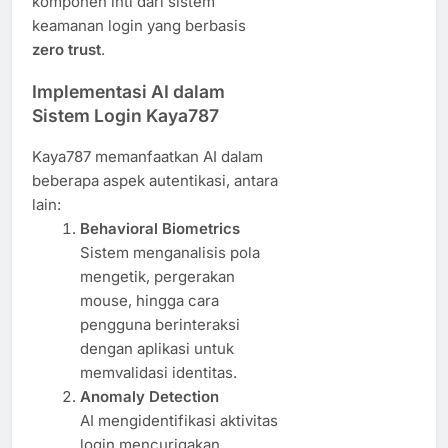
komponen inti dari sistem
keamanan login yang berbasis
zero trust
.
Implementasi AI dalam
Sistem Login Kaya787
Kaya787 memanfaatkan AI dalam
beberapa aspek autentikasi, antara
lain:
Behavioral Biometrics
Sistem menganalisis pola
mengetik, pergerakan
mouse, hingga cara
pengguna berinteraksi
dengan aplikasi untuk
memvalidasi identitas.
Anomaly Detection
AI mengidentifikasi aktivitas
login mencurigakan,