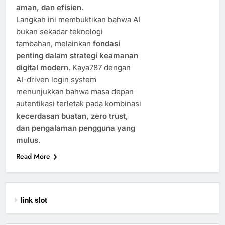
aman, dan efisien
.
Langkah ini membuktikan bahwa AI
bukan sekadar teknologi
tambahan, melainkan
fondasi
penting dalam strategi keamanan
digital modern
. Kaya787 dengan
AI-driven login system
menunjukkan bahwa masa depan
autentikasi terletak pada kombinasi
kecerdasan buatan, zero trust,
dan pengalaman pengguna yang
mulus
.
Read More
link slot