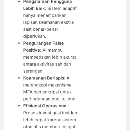
Pengalaman Pengguna
Lebih Baik
: Sistem adaptif
hanya menambahkan
lapisan keamanan ekstra
saat benar-benar
diperlukan.
Pengurangan False
Positive
: AI mampu
membedakan lebih akurat
antara aktivitas sah dan
serangan.
Keamanan Berlapis
: AI
melengkapi mekanisme
MFA dan enkripsi untuk
perlindungan end-to-end.
Efisiensi Operasional
:
Proses investigasi insiden
lebih cepat karena sistem
otomatis memberi insight.