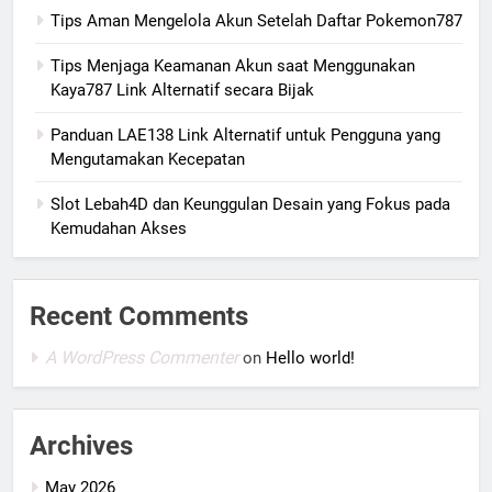
Tips Aman Mengelola Akun Setelah Daftar Pokemon787
Tips Menjaga Keamanan Akun saat Menggunakan
Kaya787 Link Alternatif secara Bijak
Panduan LAE138 Link Alternatif untuk Pengguna yang
Mengutamakan Kecepatan
Slot Lebah4D dan Keunggulan Desain yang Fokus pada
Kemudahan Akses
Recent Comments
A WordPress Commenter
on
Hello world!
Archives
May 2026