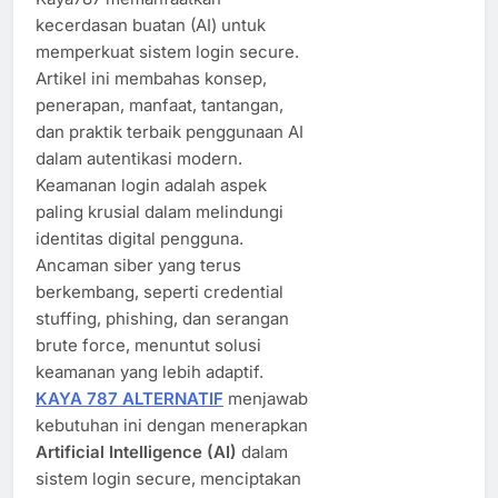
kecerdasan buatan (AI) untuk
memperkuat sistem login secure.
Artikel ini membahas konsep,
penerapan, manfaat, tantangan,
dan praktik terbaik penggunaan AI
dalam autentikasi modern.
Keamanan login adalah aspek
paling krusial dalam melindungi
identitas digital pengguna.
Ancaman siber yang terus
berkembang, seperti credential
stuffing, phishing, dan serangan
brute force, menuntut solusi
keamanan yang lebih adaptif.
KAYA 787 ALTERNATIF
menjawab
kebutuhan ini dengan menerapkan
Artificial Intelligence (AI)
dalam
sistem login secure, menciptakan