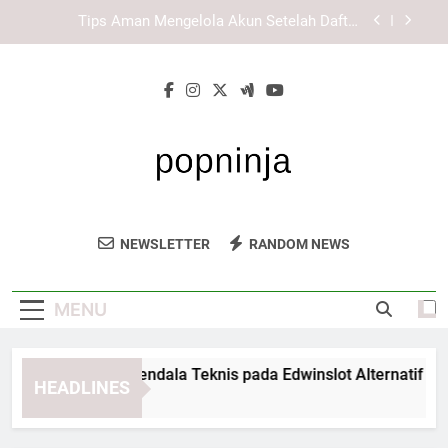
Skip
Tips Menjaga Keamanan Akun saat Menggunakan
to
Kaya787 Link Alternatif secara Bijak
content
Panduan LAE138 Link Alternatif untuk Pengguna
yang Mengutamakan Kecepatan
Cara Mengatasi Kendala Teknis pada Edwinslot
Alternatif agar Akses Lebih Stabil dan Nyaman
Tips Aman Mengelola Akun Setelah Daftar
Pokemon787
Tips Menjaga Keamanan Akun saat Menggunakan
Kaya787 Link Alternatif secara Bijak
Pop Ninja
Ikuti Berita Musik Terkini Dan Konten
Panduan LAE138 Link Alternatif untuk Pengguna
NEWSLETTER
RANDOM NEWS
yang Mengutamakan Kecepatan
Menarik Untuk Pecinta Musik Di Pop Ninja.
Musik, Berita Artis, Dan Lebih Banyak
MENU
Hiburan.
ra Mengatasi Kendala Teknis pada Edwinslot Alternatif agar 
HEADLINES
Months Ago