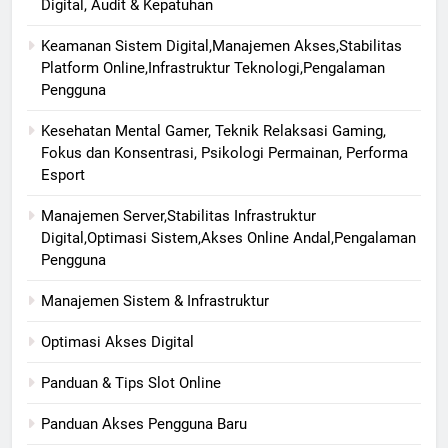
Digital, Audit & Kepatuhan
Keamanan Sistem Digital,Manajemen Akses,Stabilitas
Platform Online,Infrastruktur Teknologi,Pengalaman
Pengguna
Kesehatan Mental Gamer, Teknik Relaksasi Gaming,
Fokus dan Konsentrasi, Psikologi Permainan, Performa
Esport
Manajemen Server,Stabilitas Infrastruktur
Digital,Optimasi Sistem,Akses Online Andal,Pengalaman
Pengguna
Manajemen Sistem & Infrastruktur
Optimasi Akses Digital
Panduan & Tips Slot Online
Panduan Akses Pengguna Baru