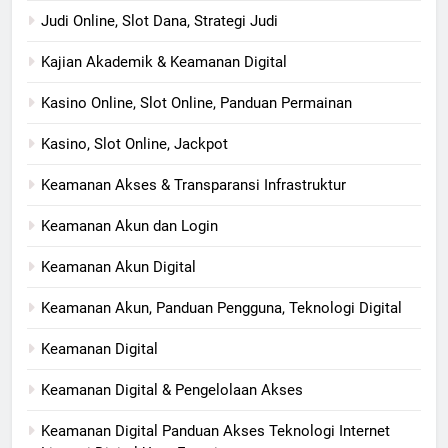
Judi Online, Slot Dana, Strategi Judi
Kajian Akademik & Keamanan Digital
Kasino Online, Slot Online, Panduan Permainan
Kasino, Slot Online, Jackpot
Keamanan Akses & Transparansi Infrastruktur
Keamanan Akun dan Login
Keamanan Akun Digital
Keamanan Akun, Panduan Pengguna, Teknologi Digital
Keamanan Digital
Keamanan Digital & Pengelolaan Akses
Keamanan Digital Panduan Akses Teknologi Internet