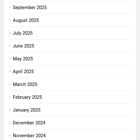
September 2025
August 2025
July 2025
June 2025
May 2025
April 2025
March 2025
February 2025
January 2025
December 2024
November 2024