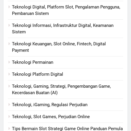
Teknologi Digital, Platform Slot, Pengalaman Pengguna,
Pembaruan Sistem
Teknologi Informasi, Infrastruktur Digital, Keamanan
Sistem
Teknologi Keuangan, Slot Online, Fintech, Digital
Payment
Teknologi Permainan
Teknologi Platform Digital
Teknologi, Gaming, Strategi, Pengembangan Game,
Kecerdasan Buatan (AI)
Teknologi, iGaming, Regulasi Perjudian
Teknologi, Slot Games, Perjudian Online
Tips Bermain Slot Strategi Game Online Panduan Pemula