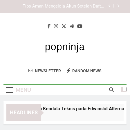
Skip
Tips Aman Mengelola Akun Setelah Daftar
to
Pokemon787
content
Tips Menjaga Keamanan Akun saat Menggunakan
Kaya787 Link Alternatif secara Bijak
Panduan LAE138 Link Alternatif untuk Pengguna
yang Mengutamakan Kecepatan
Cara Mengatasi Kendala Teknis pada Edwinslot
Alternatif agar Akses Lebih Stabil dan Nyaman
Tips Aman Mengelola Akun Setelah Daftar
Pokemon787
Pop Ninja
Ikuti Berita Musik Terkini Dan Konten
Tips Menjaga Keamanan Akun saat Menggunakan
NEWSLETTER
RANDOM NEWS
Kaya787 Link Alternatif secara Bijak
Menarik Untuk Pecinta Musik Di Pop Ninja.
Musik, Berita Artis, Dan Lebih Banyak
Panduan LAE138 Link Alternatif untuk Pengguna
yang Mengutamakan Kecepatan
MENU
Hiburan.
Cara Mengatasi Kendala Teknis pada Edwinslot Alternatif ag
HEADLINES
3 Months Ago