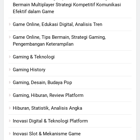
Bermain Multiplayer Strategi Kompetitif Komunikasi
Efektif dalam Game
Game Online, Edukasi Digital, Analisis Tren
Game Online, Tips Bermain, Strategi Gaming,
Pengembangan Keterampilan
Gaming & Teknologi
Gaming History
Gaming, Desain, Budaya Pop
Gaming, Hiburan, Review Platform
Hiburan, Statistik, Analisis Angka
Inovasi Digital & Teknologi Platform
Inovasi Slot & Mekanisme Game