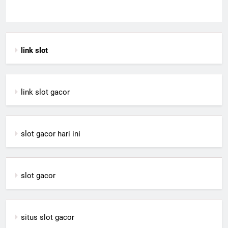
link slot
link slot gacor
slot gacor hari ini
slot gacor
situs slot gacor