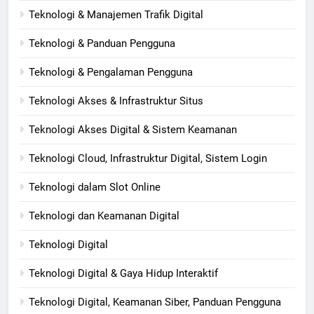
Teknologi & Manajemen Trafik Digital
Teknologi & Panduan Pengguna
Teknologi & Pengalaman Pengguna
Teknologi Akses & Infrastruktur Situs
Teknologi Akses Digital & Sistem Keamanan
Teknologi Cloud, Infrastruktur Digital, Sistem Login
Teknologi dalam Slot Online
Teknologi dan Keamanan Digital
Teknologi Digital
Teknologi Digital & Gaya Hidup Interaktif
Teknologi Digital, Keamanan Siber, Panduan Pengguna