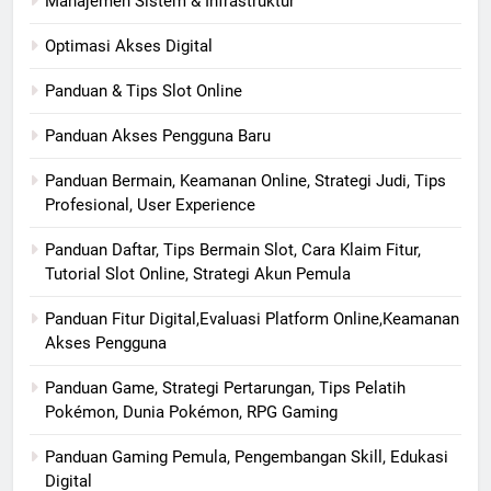
Manajemen Sistem & Infrastruktur
Optimasi Akses Digital
Panduan & Tips Slot Online
Panduan Akses Pengguna Baru
Panduan Bermain, Keamanan Online, Strategi Judi, Tips
Profesional, User Experience
Panduan Daftar, Tips Bermain Slot, Cara Klaim Fitur,
Tutorial Slot Online, Strategi Akun Pemula
Panduan Fitur Digital,Evaluasi Platform Online,Keamanan
Akses Pengguna
Panduan Game, Strategi Pertarungan, Tips Pelatih
Pokémon, Dunia Pokémon, RPG Gaming
Panduan Gaming Pemula, Pengembangan Skill, Edukasi
Digital