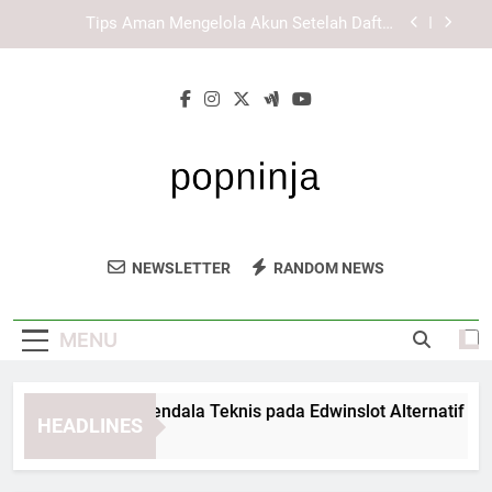
Skip
Tips Menjaga Keamanan Akun saat Menggunakan
to
Kaya787 Link Alternatif secara Bijak
content
Panduan LAE138 Link Alternatif untuk Pengguna
yang Mengutamakan Kecepatan
Cara Mengatasi Kendala Teknis pada Edwinslot
Alternatif agar Akses Lebih Stabil dan Nyaman
Tips Aman Mengelola Akun Setelah Daftar
Pokemon787
Tips Menjaga Keamanan Akun saat Menggunakan
Kaya787 Link Alternatif secara Bijak
Pop Ninja
Ikuti Berita Musik Terkini Dan Konten
Panduan LAE138 Link Alternatif untuk Pengguna
NEWSLETTER
RANDOM NEWS
yang Mengutamakan Kecepatan
Menarik Untuk Pecinta Musik Di Pop Ninja.
Musik, Berita Artis, Dan Lebih Banyak
MENU
Hiburan.
ra Mengatasi Kendala Teknis pada Edwinslot Alternatif agar 
HEADLINES
Months Ago