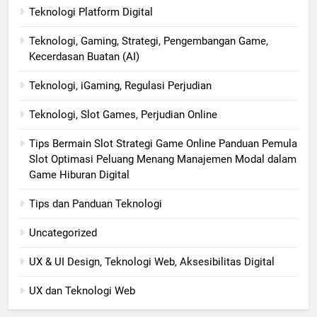
Teknologi Platform Digital
Teknologi, Gaming, Strategi, Pengembangan Game,
Kecerdasan Buatan (AI)
Teknologi, iGaming, Regulasi Perjudian
Teknologi, Slot Games, Perjudian Online
Tips Bermain Slot Strategi Game Online Panduan Pemula
Slot Optimasi Peluang Menang Manajemen Modal dalam
Game Hiburan Digital
Tips dan Panduan Teknologi
Uncategorized
UX & UI Design, Teknologi Web, Aksesibilitas Digital
UX dan Teknologi Web