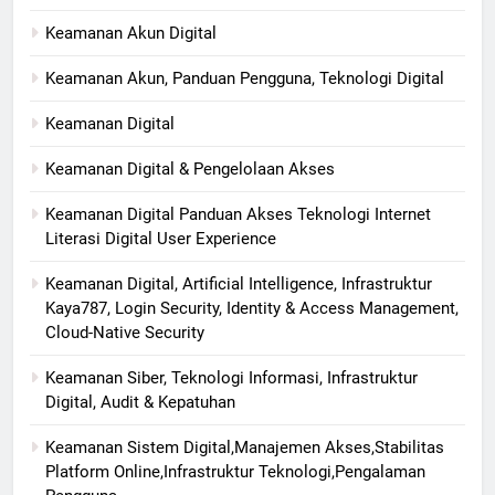
Keamanan Akun Digital
Keamanan Akun, Panduan Pengguna, Teknologi Digital
Keamanan Digital
Keamanan Digital & Pengelolaan Akses
Keamanan Digital Panduan Akses Teknologi Internet
Literasi Digital User Experience
Keamanan Digital, Artificial Intelligence, Infrastruktur
Kaya787, Login Security, Identity & Access Management,
Cloud-Native Security
Keamanan Siber, Teknologi Informasi, Infrastruktur
Digital, Audit & Kepatuhan
Keamanan Sistem Digital,Manajemen Akses,Stabilitas
Platform Online,Infrastruktur Teknologi,Pengalaman