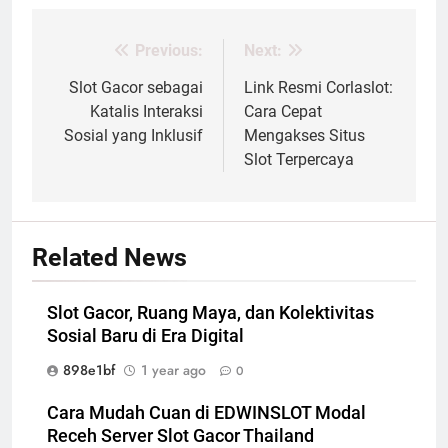
Previous:
Next:
Post
navigation
Slot Gacor sebagai
Link Resmi Corlaslot:
Katalis Interaksi
Cara Cepat
Sosial yang Inklusif
Mengakses Situs
Slot Terpercaya
Related News
Slot Gacor, Ruang Maya, dan Kolektivitas
Sosial Baru di Era Digital
898e1bf
1 year ago
0
Cara Mudah Cuan di EDWINSLOT Modal
Receh Server Slot Gacor Thailand