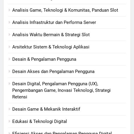
Analisis Game, Teknologi & Komunitas, Panduan Slot
Analisis Infrastruktur dan Performa Server
Analisis Waktu Bermain & Strategi Slot
Arsitektur Sistem & Teknologi Aplikasi
Desain & Pengalaman Pengguna
Desain Akses dan Pengalaman Pengguna
Desain Digital, Pengalaman Pengguna (UX),
Pengembangan Game, Inovasi Teknologi, Strategi
Retensi
Desain Game & Mekanik Interaktif
Edukasi & Teknologi Digital
Efisiensi Akses dan Pengalaman Pengguna Digital