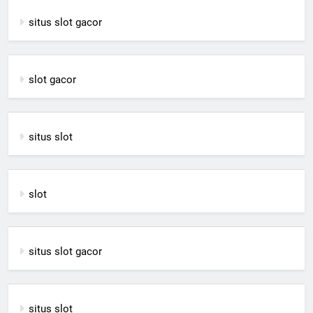
situs slot gacor
slot gacor
situs slot
slot
situs slot gacor
situs slot