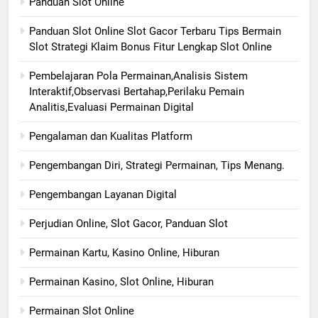
Panduan Slot Online
Panduan Slot Online Slot Gacor Terbaru Tips Bermain
Slot Strategi Klaim Bonus Fitur Lengkap Slot Online
Pembelajaran Pola Permainan,Analisis Sistem
Interaktif,Observasi Bertahap,Perilaku Pemain
Analitis,Evaluasi Permainan Digital
Pengalaman dan Kualitas Platform
Pengembangan Diri, Strategi Permainan, Tips Menang.
Pengembangan Layanan Digital
Perjudian Online, Slot Gacor, Panduan Slot
Permainan Kartu, Kasino Online, Hiburan
Permainan Kasino, Slot Online, Hiburan
Permainan Slot Online