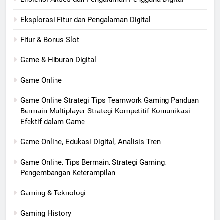
Eksplorasi Fitur dan Pengalaman Digital
Fitur & Bonus Slot
Game & Hiburan Digital
Game Online
Game Online Strategi Tips Teamwork Gaming Panduan
Bermain Multiplayer Strategi Kompetitif Komunikasi
Efektif dalam Game
Game Online, Edukasi Digital, Analisis Tren
Game Online, Tips Bermain, Strategi Gaming,
Pengembangan Keterampilan
Gaming & Teknologi
Gaming History