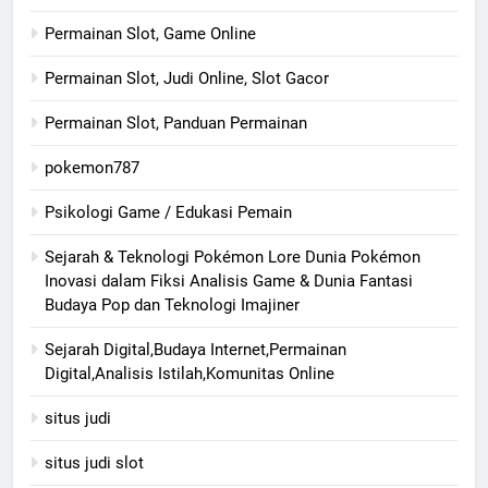
Permainan Slot, Game Online
Permainan Slot, Judi Online, Slot Gacor
Permainan Slot, Panduan Permainan
pokemon787
Psikologi Game / Edukasi Pemain
Sejarah & Teknologi Pokémon Lore Dunia Pokémon
Inovasi dalam Fiksi Analisis Game & Dunia Fantasi
Budaya Pop dan Teknologi Imajiner
Sejarah Digital,Budaya Internet,Permainan
Digital,Analisis Istilah,Komunitas Online
situs judi
situs judi slot