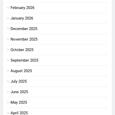
February 2026
January 2026
December 2025
November 2025
October 2025
September 2025
August 2025
July 2025
June 2025
May 2025
April 2025