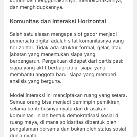
komunitas menggunakannya, membicarakannya,
dan menghidupkannya.
Komunitas dan Interaksi Horizontal
Salah satu alasan mengapa slot gacor menjadi
pemersatu digital adalah sifat komunitasnya yang
horizontal. Tidak ada struktur formal, gelar, atau
jabatan yang menentukan siapa yang
berpengaruh. Pengakuan didapat dari partisipasi:
siapa yang aktif berbagi pola, siapa yang
membantu anggota baru, siapa yang memberi
analisis yang berguna.
Model interaksi ini menciptakan ruang yang setara.
Semua orang bisa menjadi pemimpin pemikiran,
selama kontribusinya nyata dan dirasakan
komunitas. Inilah bentuk demokratisasi sosial di
ruang maya, di mana solidaritas dibentuk oleh
pengalaman bersama dan bukan oleh status sosial
dunia nyata.