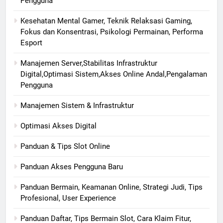
Pengguna
Kesehatan Mental Gamer, Teknik Relaksasi Gaming,
Fokus dan Konsentrasi, Psikologi Permainan, Performa
Esport
Manajemen Server,Stabilitas Infrastruktur
Digital,Optimasi Sistem,Akses Online Andal,Pengalaman
Pengguna
Manajemen Sistem & Infrastruktur
Optimasi Akses Digital
Panduan & Tips Slot Online
Panduan Akses Pengguna Baru
Panduan Bermain, Keamanan Online, Strategi Judi, Tips
Profesional, User Experience
Panduan Daftar, Tips Bermain Slot, Cara Klaim Fitur,