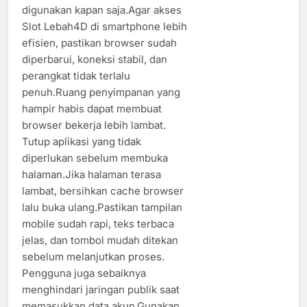
digunakan kapan saja.Agar akses
Slot Lebah4D di smartphone lebih
efisien, pastikan browser sudah
diperbarui, koneksi stabil, dan
perangkat tidak terlalu
penuh.Ruang penyimpanan yang
hampir habis dapat membuat
browser bekerja lebih lambat.
Tutup aplikasi yang tidak
diperlukan sebelum membuka
halaman.Jika halaman terasa
lambat, bersihkan cache browser
lalu buka ulang.Pastikan tampilan
mobile sudah rapi, teks terbaca
jelas, dan tombol mudah ditekan
sebelum melanjutkan proses.
Pengguna juga sebaiknya
menghindari jaringan publik saat
memasukkan data akun.Gunakan