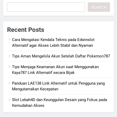
SEARCH
Recent Posts
Cara Mengatasi Kendala Teknis pada Edwinslot
Alternatif agar Akses Lebih Stabil dan Nyaman
Tips Aman Mengelola Akun Setelah Daftar Pokemon787
Tips Menjaga Keamanan Akun saat Menggunakan
Kaya787 Link Alternatif secara Bijak
Panduan LAE138 Link Alternatif untuk Pengguna yang
Mengutamakan Kecepatan
Slot Lebah4D dan Keunggulan Desain yang Fokus pada
Kemudahan Akses