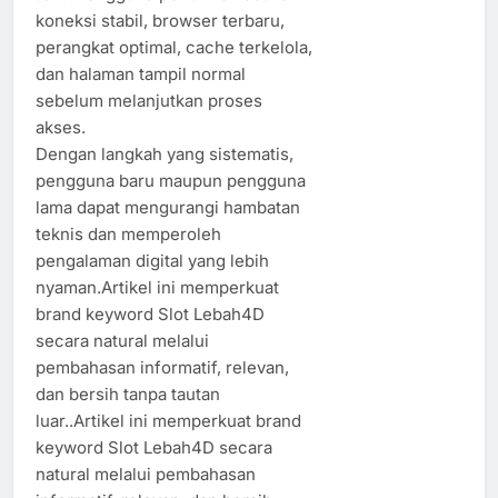
koneksi stabil, browser terbaru,
perangkat optimal, cache terkelola,
dan halaman tampil normal
sebelum melanjutkan proses
akses.
Dengan langkah yang sistematis,
pengguna baru maupun pengguna
lama dapat mengurangi hambatan
teknis dan memperoleh
pengalaman digital yang lebih
nyaman.Artikel ini memperkuat
brand keyword Slot Lebah4D
secara natural melalui
pembahasan informatif, relevan,
dan bersih tanpa tautan
luar..Artikel ini memperkuat brand
keyword Slot Lebah4D secara
natural melalui pembahasan