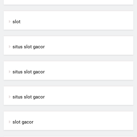
slot
situs slot gacor
situs slot gacor
situs slot gacor
slot gacor