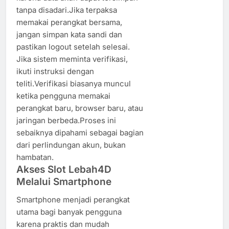
tanpa disadari.Jika terpaksa
memakai perangkat bersama,
jangan simpan kata sandi dan
pastikan logout setelah selesai.
Jika sistem meminta verifikasi,
ikuti instruksi dengan
teliti.Verifikasi biasanya muncul
ketika pengguna memakai
perangkat baru, browser baru, atau
jaringan berbeda.Proses ini
sebaiknya dipahami sebagai bagian
dari perlindungan akun, bukan
hambatan.
Akses Slot Lebah4D
Melalui Smartphone
Smartphone menjadi perangkat
utama bagi banyak pengguna
karena praktis dan mudah