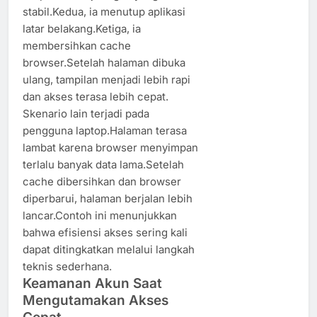
stabil.Kedua, ia menutup aplikasi
latar belakang.Ketiga, ia
membersihkan cache
browser.Setelah halaman dibuka
ulang, tampilan menjadi lebih rapi
dan akses terasa lebih cepat.
Skenario lain terjadi pada
pengguna laptop.Halaman terasa
lambat karena browser menyimpan
terlalu banyak data lama.Setelah
cache dibersihkan dan browser
diperbarui, halaman berjalan lebih
lancar.Contoh ini menunjukkan
bahwa efisiensi akses sering kali
dapat ditingkatkan melalui langkah
teknis sederhana.
Keamanan Akun Saat
Mengutamakan Akses