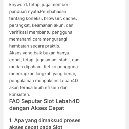
keyword, tetapi juga memberi
panduan nyata.Pembahasan
tentang koneksi, browser, cache,
perangkat, keamanan akun, dan
verifikasi membantu pengguna
memahami cara mengurangi
hambatan secara praktis.
Akses yang baik bukan hanya
cepat, tetapi juga aman, stabil, dan
mudah dipahami.Ketika pengguna
menerapkan langkah yang benar,
pengalaman mengakses Lebah4D
akan terasa lebih efisien dan
konsisten.
FAQ Seputar Slot Lebah4D
dengan Akses Cepat
1. Apa yang dimaksud proses
akses cepat pada Slot