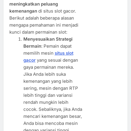
meningkatkan peluang
kemenangan
di situs slot gacor.
Berikut adalah beberapa alasan
mengapa pemahaman ini menjadi
kunci dalam permainan slot:
Menyesuaikan Strategi
Bermain
: Pemain dapat
memilih mesin
situs slot
gacor
yang sesuai dengan
gaya permainan mereka.
Jika Anda lebih suka
kemenangan yang lebih
sering, mesin dengan RTP
lebih tinggi dan variansi
rendah mungkin lebih
cocok. Sebaliknya, jika Anda
mencari kemenangan besar,
Anda bisa mencoba mesin
dengan variansi tinggi.