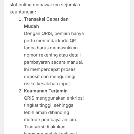
slot online menawarkan sejumlah
keuntungan:
Transaksi Cepat dan
Mudah
Dengan QRIS, pemain hanya
perlu memindai kode QR
tanpa harus memasukkan
nomor rekening atau detail
pembayaran secara manual.
Ini mempercepat proses
deposit dan mengurangi
risiko kesalahan input.
Keamanan Terjamin
QRIS menggunakan enkripsi
tingkat tinggi, sehingga
lebih aman dibanding
metode pembayaran lain.
Transaksi dilakukan
langsung melalui aplikasi