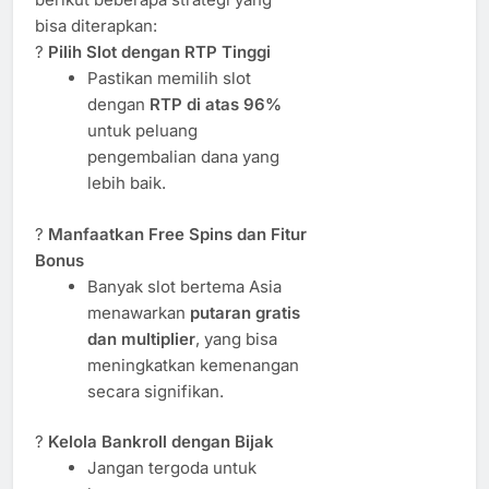
bisa diterapkan:
?
Pilih Slot dengan RTP Tinggi
Pastikan memilih slot
dengan
RTP di atas 96%
untuk peluang
pengembalian dana yang
lebih baik.
?
Manfaatkan Free Spins dan Fitur
Bonus
Banyak slot bertema Asia
menawarkan
putaran gratis
dan multiplier
, yang bisa
meningkatkan kemenangan
secara signifikan.
?
Kelola Bankroll dengan Bijak
Jangan tergoda untuk