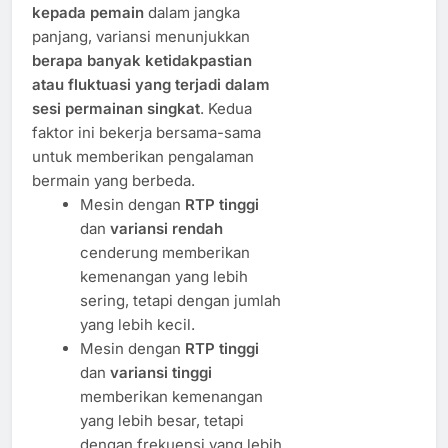
kepada pemain
dalam jangka
panjang, variansi menunjukkan
berapa banyak ketidakpastian
atau fluktuasi yang terjadi dalam
sesi permainan singkat
. Kedua
faktor ini bekerja bersama-sama
untuk memberikan pengalaman
bermain yang berbeda.
Mesin dengan
RTP tinggi
dan
variansi rendah
cenderung memberikan
kemenangan yang lebih
sering, tetapi dengan jumlah
yang lebih kecil.
Mesin dengan
RTP tinggi
dan
variansi tinggi
memberikan kemenangan
yang lebih besar, tetapi
dengan frekuensi yang lebih