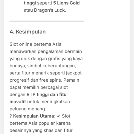
tinggi
seperti
5 Lions Gold
atau
Dragon’s Luck
.
4. Kesimpulan
Slot online bertema Asia
menawarkan pengalaman bermain
yang unik dengan grafis yang kaya
budaya, simbol keberuntungan,
serta fitur menarik seperti jackpot
progresif dan free spins. Pemain
dapat memilih berbagai slot
dengan
RTP tinggi dan fitur
inovatif
untuk meningkatkan
peluang menang.
?
Kesimpulan Utama:
✔ Slot
bertema Asia populer karena
desainnya yang khas dan fitur