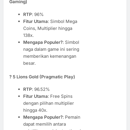
Gaming)
RTP
: 96%
Fitur Utama
: Simbol Mega
Coins, Multiplier hingga
138x.
Mengapa Populer?
: Simbol
naga dalam game ini sering
memberikan kemenangan
besar.
?
5 Lions Gold (Pragmatic Play)
RTP
: 96.52%
Fitur Utama
: Free Spins
dengan pilihan multiplier
hingga 40x.
Mengapa Populer?
: Pemain
dapat memilih antara