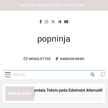
Skip
Tips Menjaga Keamanan Akun saat Menggunakan
to
Kaya787 Link Alternatif secara Bijak
content
Panduan LAE138 Link Alternatif untuk Pengguna
yang Mengutamakan Kecepatan
Cara Mengatasi Kendala Teknis pada Edwinslot
Alternatif agar Akses Lebih Stabil dan Nyaman
Tips Aman Mengelola Akun Setelah Daftar
Pokemon787
Tips Menjaga Keamanan Akun saat Menggunakan
Kaya787 Link Alternatif secara Bijak
Pop Ninja
Ikuti Berita Musik Terkini Dan Konten
Panduan LAE138 Link Alternatif untuk Pengguna
NEWSLETTER
RANDOM NEWS
yang Mengutamakan Kecepatan
Menarik Untuk Pecinta Musik Di Pop Ninja.
Musik, Berita Artis, Dan Lebih Banyak
MENU
Hiburan.
ra Mengatasi Kendala Teknis pada Edwinslot Alternatif agar 
HEADLINES
Months Ago