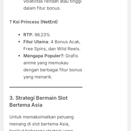
volatilitas rendah atau tinggi
dalam fitur bonus.
?
Koi Princess (NetEnt)
RTP
: 96.23%
Fitur Utama
: 4 Bonus Acak,
Free Spins, dan Wild Reels.
Mengapa Populer?
: Grafis
anime yang memukau
dengan berbagai fitur bonus
yang menarik.
3. Strategi Bermain Slot
Bertema Asia
Untuk memaksimalkan peluang
menang di slot bertema Asia,
berikut beberapa strategi yang