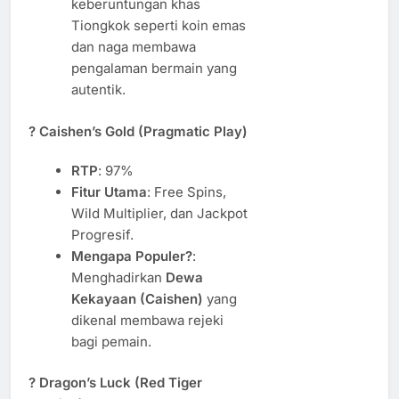
keberuntungan khas
Tiongkok seperti koin emas
dan naga membawa
pengalaman bermain yang
autentik.
?
Caishen’s Gold (Pragmatic Play)
RTP
: 97%
Fitur Utama
: Free Spins,
Wild Multiplier, dan Jackpot
Progresif.
Mengapa Populer?
:
Menghadirkan
Dewa
Kekayaan (Caishen)
yang
dikenal membawa rejeki
bagi pemain.
?
Dragon’s Luck (Red Tiger