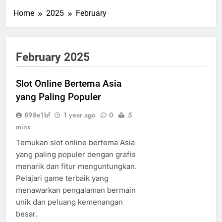
Home
2025
February
February 2025
Slot Online Bertema Asia
yang Paling Populer
898e1bf
1 year ago
0
5
mins
Temukan slot online bertema Asia
yang paling populer dengan grafis
menarik dan fitur menguntungkan.
Pelajari game terbaik yang
menawarkan pengalaman bermain
unik dan peluang kemenangan
besar.