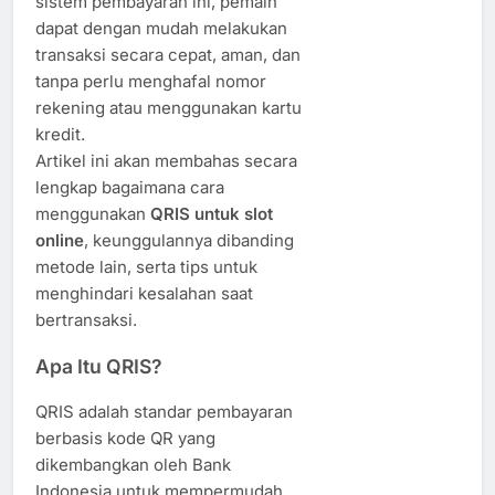
sistem pembayaran ini, pemain
dapat dengan mudah melakukan
transaksi secara cepat, aman, dan
tanpa perlu menghafal nomor
rekening atau menggunakan kartu
kredit.
Artikel ini akan membahas secara
lengkap bagaimana cara
menggunakan
QRIS untuk slot
online
, keunggulannya dibanding
metode lain, serta tips untuk
menghindari kesalahan saat
bertransaksi.
Apa Itu QRIS?
QRIS adalah standar pembayaran
berbasis kode QR yang
dikembangkan oleh Bank
Indonesia untuk mempermudah