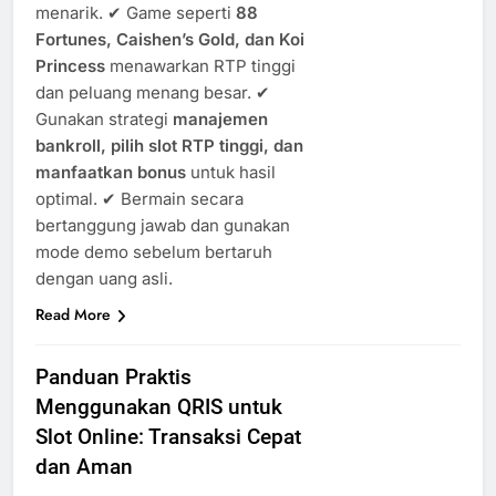
menarik. ✔ Game seperti
88
Fortunes, Caishen’s Gold, dan Koi
Princess
menawarkan RTP tinggi
dan peluang menang besar. ✔
Gunakan strategi
manajemen
bankroll, pilih slot RTP tinggi, dan
manfaatkan bonus
untuk hasil
optimal. ✔ Bermain secara
bertanggung jawab dan gunakan
mode demo sebelum bertaruh
dengan uang asli.
Read More
Panduan Praktis
Menggunakan QRIS untuk
Slot Online: Transaksi Cepat
dan Aman