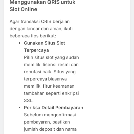
Menggunakan QRIS untuk
Slot Online
Agar transaksi QRIS berjalan
dengan lancar dan aman, ikuti
beberapa tips berikut:
Gunakan Situs Slot
Terpercaya
Pilih situs slot yang sudah
memiliki lisensi resmi dan
reputasi baik. Situs yang
terpercaya biasanya
memiliki fitur keamanan
tambahan seperti enkripsi
SSL.
Periksa Detail Pembayaran
Sebelum mengonfirmasi
pembayaran, pastikan
jumlah deposit dan nama