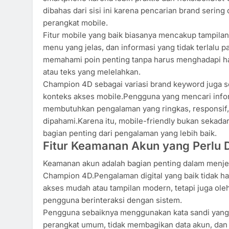
dibahas dari sisi ini karena pencarian brand sering 
perangkat mobile.
Fitur mobile yang baik biasanya mencakup tampila
menu yang jelas, dan informasi yang tidak terlalu 
memahami poin penting tanpa harus menghadapi h
atau teks yang melelahkan.
Champion 4D sebagai variasi brand keyword juga 
konteks akses mobile.Pengguna yang mencari infor
membutuhkan pengalaman yang ringkas, responsif
dipahami.Karena itu, mobile-friendly bukan sekadar
bagian penting dari pengalaman yang lebih baik.
Fitur Keamanan Akun yang Perlu 
Keamanan akun adalah bagian penting dalam menjela
Champion 4D.Pengalaman digital yang baik tidak ha
akses mudah atau tampilan modern, tetapi juga ole
pengguna berinteraksi dengan sistem.
Pengguna sebaiknya menggunakan kata sandi yang 
perangkat umum, tidak membagikan data akun, da