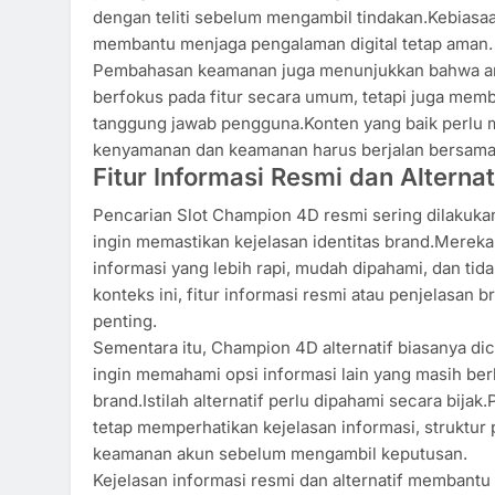
dengan teliti sebelum mengambil tindakan.Kebiasaa
membantu menjaga pengalaman digital tetap aman.
Pembahasan keamanan juga menunjukkan bahwa arti
berfokus pada fitur secara umum, tetapi juga memb
tanggung jawab pengguna.Konten yang baik perlu
kenyamanan dan keamanan harus berjalan bersama
Fitur Informasi Resmi dan Alternat
Pencarian Slot Champion 4D resmi sering dilakuk
ingin memastikan kejelasan identitas brand.Merek
informasi yang lebih rapi, mudah dipahami, dan tid
konteks ini, fitur informasi resmi atau penjelasan 
penting.
Sementara itu, Champion 4D alternatif biasanya di
ingin memahami opsi informasi lain yang masih be
brand.Istilah alternatif perlu dipahami secara bija
tetap memperhatikan kejelasan informasi, struktur 
keamanan akun sebelum mengambil keputusan.
Kejelasan informasi resmi dan alternatif membant