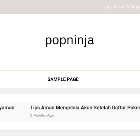
Tips Aman Menge
Tips Menjaga Keamanan Akun saat Menggunakan 
Panduan LAE138 Link Alternatif untuk P
Cara Mengatasi Kendala Teknis pada Edwinslot Alternat
 Ninja
Tips Aman Menge
ta Musik Terkini Dan Konten Menarik Untuk Pecinta Musik Di Pop 
Tips Menjaga Keamanan Akun saat Menggunakan 
SAMPLE PAGE
Panduan LAE138 Link Alternatif untuk P
Tips Aman Mengelola Akun Setelah Daftar Pokemon787
3 Months Ago