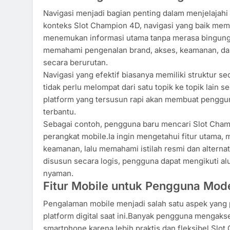
Navigasi menjadi bagian penting dalam menjelajahi 
konteks Slot Champion 4D, navigasi yang baik me
menemukan informasi utama tanpa merasa bingun
memahami pengenalan brand, akses, keamanan, da
secara berurutan.
Navigasi yang efektif biasanya memiliki struktur 
tidak perlu melompat dari satu topik ke topik lain se
platform yang tersusun rapi akan membuat penggu
terbantu.
Sebagai contoh, pengguna baru mencari Slot Cham
perangkat mobile.Ia ingin mengetahui fitur utama,
keamanan, lalu memahami istilah resmi dan alternati
disusun secara logis, pengguna dapat mengikuti al
nyaman.
Fitur Mobile untuk Pengguna Mod
Pengalaman mobile menjadi salah satu aspek yang 
platform digital saat ini.Banyak pengguna mengakse
smartphone karena lebih praktis dan fleksibel.Slo