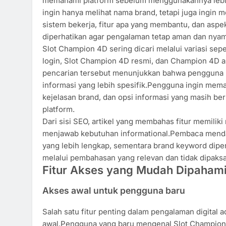
memahami platform sebelum menggunakannya lebih
ingin hanya melihat nama brand, tetapi juga ingin
sistem bekerja, fitur apa yang membantu, dan aspe
diperhatikan agar pengalaman tetap aman dan nya
Slot Champion 4D sering dicari melalui variasi se
login, Slot Champion 4D resmi, dan Champion 4D al
pencarian tersebut menunjukkan bahwa penggun
informasi yang lebih spesifik.Pengguna ingin mem
kejelasan brand, dan opsi informasi yang masih be
platform.
Dari sisi SEO, artikel yang membahas fitur memiliki 
menjawab kebutuhan informational.Pembaca mend
yang lebih lengkap, sementara brand keyword diper
melalui pembahasan yang relevan dan tidak dipaks
Fitur Akses yang Mudah Dipaham
Akses awal untuk pengguna baru
Salah satu fitur penting dalam pengalaman digital 
awal.Pengguna yang baru mengenal Slot Champion 