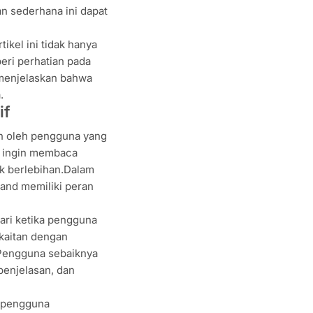
n sederhana ini dapat
kel ini tidak hanya
eri perhatian pada
 menjelaskan bahwa
.
if
an oleh pengguna yang
a ingin membaca
ak berlebihan.Dalam
brand memiliki peran
cari ketika pengguna
rkaitan dengan
k.Pengguna sebaiknya
penjelasan, dan
u pengguna