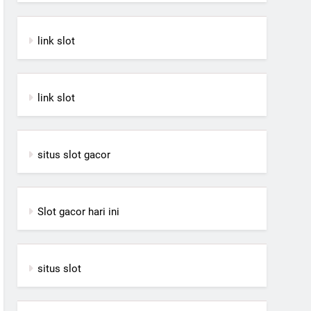
link slot
link slot
situs slot gacor
Slot gacor hari ini
situs slot