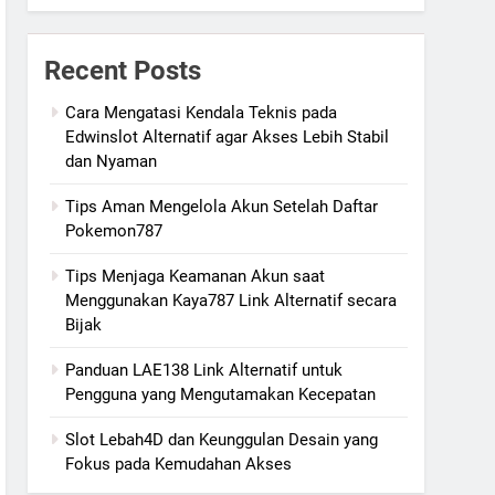
Recent Posts
Cara Mengatasi Kendala Teknis pada
Edwinslot Alternatif agar Akses Lebih Stabil
dan Nyaman
Tips Aman Mengelola Akun Setelah Daftar
Pokemon787
Tips Menjaga Keamanan Akun saat
Menggunakan Kaya787 Link Alternatif secara
Bijak
Panduan LAE138 Link Alternatif untuk
Pengguna yang Mengutamakan Kecepatan
Slot Lebah4D dan Keunggulan Desain yang
Fokus pada Kemudahan Akses