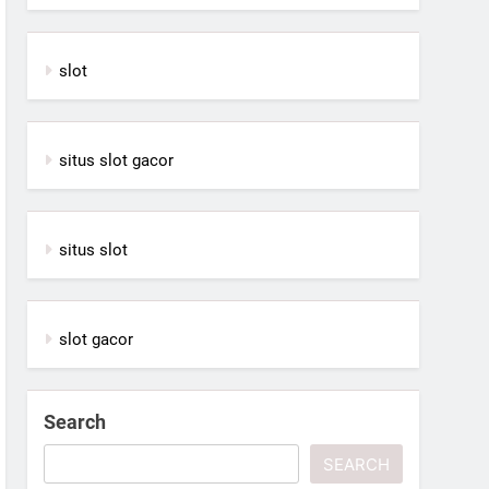
slot
situs slot gacor
situs slot
slot gacor
Search
SEARCH