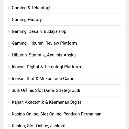
Gaming & Teknologi
Gaming History
Gaming, Desain, Budaya Pop
Gaming, Hiburan, Review Platform
Hiburan, Statistik, Analisis Angka
Inovasi Digital & Teknologi Platform
Inovasi Slot & Mekanisme Game
Judi Online, Slot Dana, Strategi Judi
Kajian Akademik & Keamanan Digital
Kasino Online, Slot Online, Panduan Permainan
Kasino, Slot Online, Jackpot