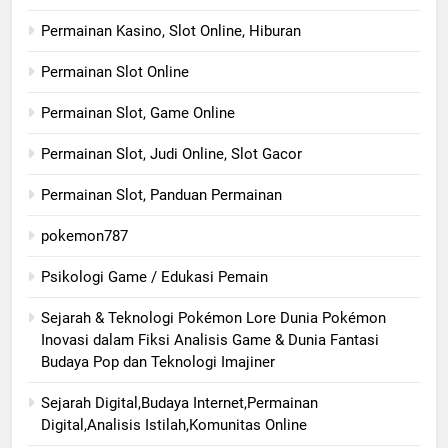
Permainan Kasino, Slot Online, Hiburan
Permainan Slot Online
Permainan Slot, Game Online
Permainan Slot, Judi Online, Slot Gacor
Permainan Slot, Panduan Permainan
pokemon787
Psikologi Game / Edukasi Pemain
Sejarah & Teknologi Pokémon Lore Dunia Pokémon
Inovasi dalam Fiksi Analisis Game & Dunia Fantasi
Budaya Pop dan Teknologi Imajiner
Sejarah Digital,Budaya Internet,Permainan
Digital,Analisis Istilah,Komunitas Online