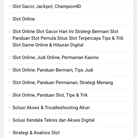
Slot Gacor, Jackpot, Champion4D
Slot Online
Slot Online Slot Gacor Hari Ini Strategi Bermain Slot
Panduan Slot Pemula Situs Slot Terpercaya Tips & Trik
Slot Game Online & Hiburan Digital
Slot Online, Judi Online, Permainan Kasino
Slot Online, Panduan Bermain, Tips Judi
Slot Online, Panduan Permainan, Strategi Menang
Slot Online, Panduan Slot, Tips & Trik
Solusi Akses & Troubleshooting Akun
Solusi Kendala Teknis dan Akses Digital
Strategi & Analisis Slot