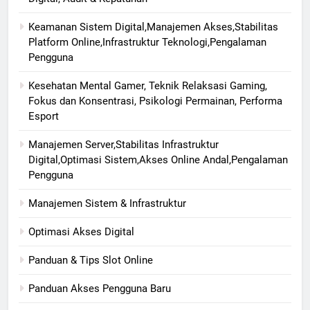
Keamanan Sistem Digital,Manajemen Akses,Stabilitas
Platform Online,Infrastruktur Teknologi,Pengalaman
Pengguna
Kesehatan Mental Gamer, Teknik Relaksasi Gaming,
Fokus dan Konsentrasi, Psikologi Permainan, Performa
Esport
Manajemen Server,Stabilitas Infrastruktur
Digital,Optimasi Sistem,Akses Online Andal,Pengalaman
Pengguna
Manajemen Sistem & Infrastruktur
Optimasi Akses Digital
Panduan & Tips Slot Online
Panduan Akses Pengguna Baru