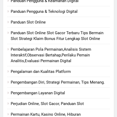
Panduan Pengguna & Keamanan Digital
Panduan Pengguna & Teknologi Digital
Panduan Slot Online
Panduan Slot Online Slot Gacor Terbaru Tips Bermain
Slot Strategi Klaim Bonus Fitur Lengkap Slot Online
Pembelajaran Pola Permainan,Analisis Sistem
Interaktif,Observasi Bertahap,Perilaku Pemain
Analitis,Evaluasi Permainan Digital
Pengalaman dan Kualitas Platform
Pengembangan Diri, Strategi Permainan, Tips Menang.
Pengembangan Layanan Digital
Perjudian Online, Slot Gacor, Panduan Slot
Permainan Kartu, Kasino Online, Hiburan