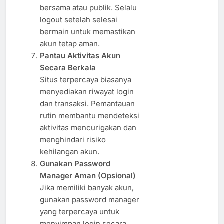
bersama atau publik. Selalu
logout setelah selesai
bermain untuk memastikan
akun tetap aman.
Pantau Aktivitas Akun
Secara Berkala
Situs terpercaya biasanya
menyediakan riwayat login
dan transaksi. Pemantauan
rutin membantu mendeteksi
aktivitas mencurigakan dan
menghindari risiko
kehilangan akun.
Gunakan Password
Manager Aman (Opsional)
Jika memiliki banyak akun,
gunakan password manager
yang terpercaya untuk
menyimpan login secara