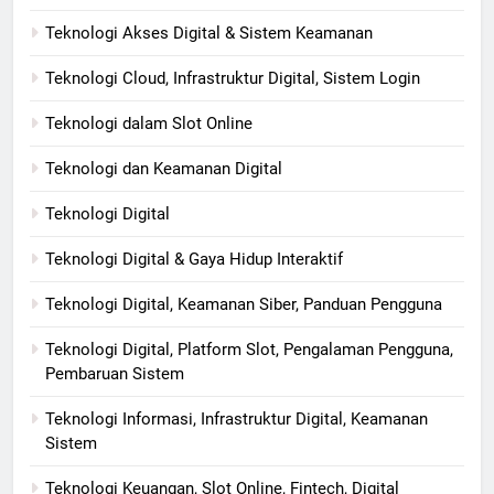
Teknologi Akses Digital & Sistem Keamanan
Teknologi Cloud, Infrastruktur Digital, Sistem Login
Teknologi dalam Slot Online
Teknologi dan Keamanan Digital
Teknologi Digital
Teknologi Digital & Gaya Hidup Interaktif
Teknologi Digital, Keamanan Siber, Panduan Pengguna
Teknologi Digital, Platform Slot, Pengalaman Pengguna,
Pembaruan Sistem
Teknologi Informasi, Infrastruktur Digital, Keamanan
Sistem
Teknologi Keuangan, Slot Online, Fintech, Digital