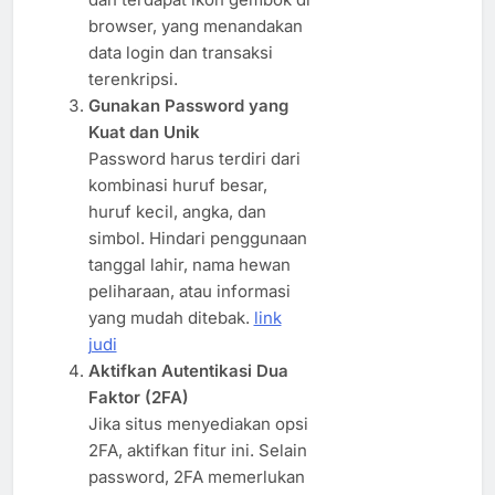
browser, yang menandakan
data login dan transaksi
terenkripsi.
Gunakan Password yang
Kuat dan Unik
Password harus terdiri dari
kombinasi huruf besar,
huruf kecil, angka, dan
simbol. Hindari penggunaan
tanggal lahir, nama hewan
peliharaan, atau informasi
yang mudah ditebak.
link
judi
Aktifkan Autentikasi Dua
Faktor (2FA)
Jika situs menyediakan opsi
2FA, aktifkan fitur ini. Selain
password, 2FA memerlukan