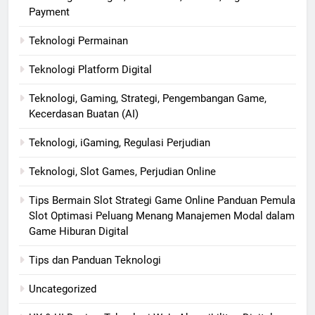
Payment
Teknologi Permainan
Teknologi Platform Digital
Teknologi, Gaming, Strategi, Pengembangan Game,
Kecerdasan Buatan (AI)
Teknologi, iGaming, Regulasi Perjudian
Teknologi, Slot Games, Perjudian Online
Tips Bermain Slot Strategi Game Online Panduan Pemula
Slot Optimasi Peluang Menang Manajemen Modal dalam
Game Hiburan Digital
Tips dan Panduan Teknologi
Uncategorized