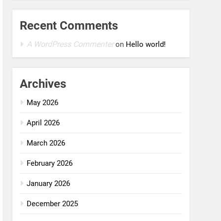
Recent Comments
A WordPress Commenter
on
Hello world!
Archives
May 2026
April 2026
March 2026
February 2026
January 2026
December 2025