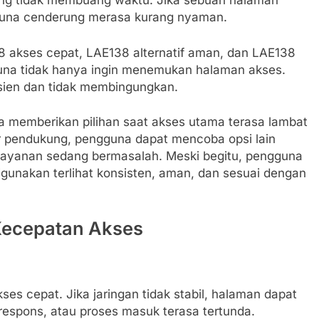
 yang tidak membuang waktu. Jika sebuah halaman
guna cenderung merasa kurang nyaman.
38 akses cepat, LAE138 alternatif aman, dan LAE138
una tidak hanya ingin menemukan halaman akses.
sien dan tidak membingungkan.
na memberikan pilihan saat akses utama terasa lambat
ur pendukung, pengguna dapat mencoba opsi lain
ayanan sedang bermasalah. Meski begitu, pengguna
gunakan terlihat konsisten, aman, dan sesuai dengan
Kecepatan Akses
es cepat. Jika jaringan tidak stabil, halaman dapat
espons, atau proses masuk terasa tertunda.