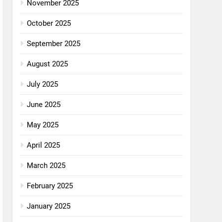
November 2025
October 2025
September 2025
August 2025
July 2025
June 2025
May 2025
April 2025
March 2025
February 2025
January 2025