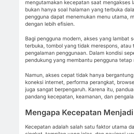
mengutamakan kecepatan saat mengakses laya
bukan hanya soal halaman yang terbuka dala
pengguna dapat menemukan menu utama, me
dengan lebih efisien.
Bagi pengguna modern, akses yang lambat s
terbuka, tombol yang tidak merespons, atau
pengalaman penggunaan. Dalam kondisi seperti
pendukung yang membantu pengguna tetap me
Namun, akses cepat tidak hanya bergantung pa
koneksi internet, performa perangkat, brow
juga sangat berpengaruh. Karena itu, pandua
pandang kecepatan, keamanan, dan pengal
Mengapa Kecepatan Menjadi 
Kecepatan adalah salah satu faktor utama d