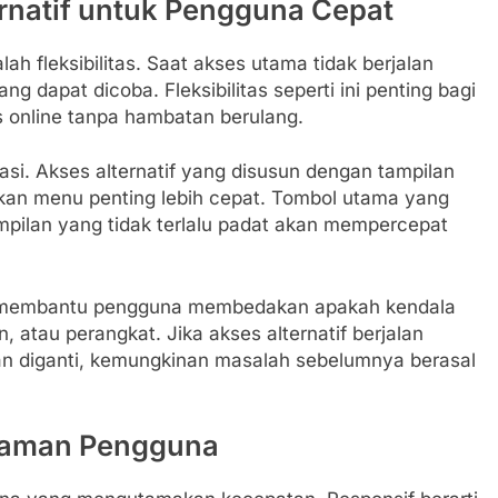
rnatif untuk Pengguna Cepat
ah fleksibilitas. Saat akses utama tidak berjalan
 dapat dicoba. Fleksibilitas seperti ini penting bagi
s online tanpa hambatan berulang.
asi. Akses alternatif yang disusun dengan tampilan
n menu penting lebih cepat. Tombol utama yang
ampilan yang tidak terlalu padat akan mempercepat
apat membantu pengguna membedakan apakah kendala
, atau perangkat. Jika akses alternatif berjalan
gan diganti, kemungkinan masalah sebelumnya berasal
alaman Pengguna