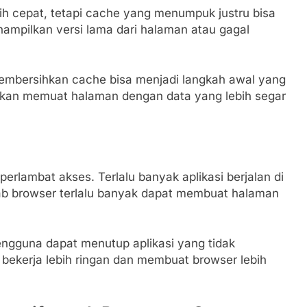
h cepat, tetapi cache yang menumpuk justru bisa
mpilkan versi lama dari halaman atau gagal
 membersihkan cache bisa menjadi langkah awal yang
r akan memuat halaman dengan data yang lebih segar
erlambat akses. Terlalu banyak aplikasi berjalan di
tab browser terlalu banyak dapat membuat halaman
ngguna dapat menutup aplikasi yang tidak
bekerja lebih ringan dan membuat browser lebih