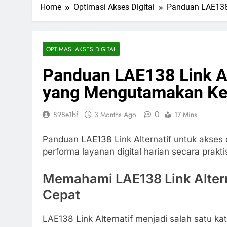
Home
Optimasi Akses Digital
Panduan LAE138
OPTIMASI AKSES DIGITAL
Panduan LAE138 Link Al
yang Mengutamakan Ke
0
898e1bf
3 Months Ago
17 Mins
Panduan LAE138 Link Alternatif untuk akses 
performa layanan digital harian secara prakti
Memahami LAE138 Link Altern
Cepat
LAE138 Link Alternatif menjadi salah satu k