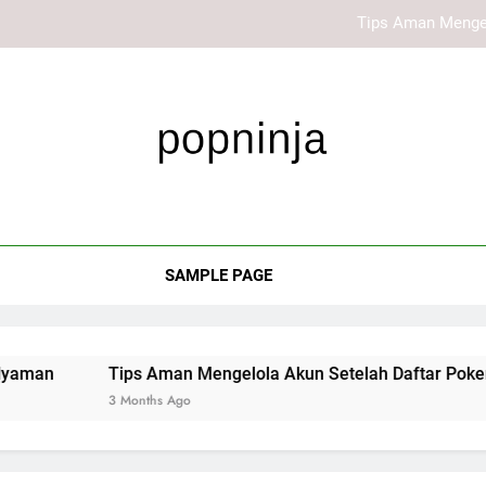
Tips Aman Menge
Tips Menjaga Keamanan Akun saat Menggunakan 
Panduan LAE138 Link Alternatif untuk P
Cara Mengatasi Kendala Teknis pada Edwinslot Alternat
 Ninja
Tips Aman Menge
ta Musik Terkini Dan Konten Menarik Untuk Pecinta Musik Di Pop 
Tips Menjaga Keamanan Akun saat Menggunakan 
SAMPLE PAGE
Panduan LAE138 Link Alternatif untuk P
Tips Aman Mengelola Akun Setelah Daftar Pokemon787
3 Months Ago