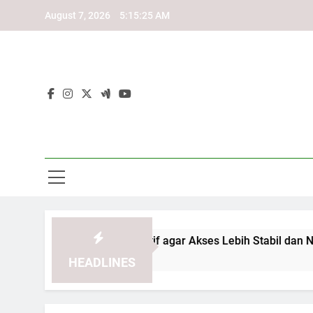
Skip
August 7, 2026
5:15:26 AM
to
content
Pop
Ikuti Beri
dwinslot Alternatif agar Akses Lebih Stabil dan Nyaman
HEADLINES