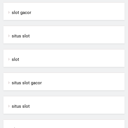
slot gacor
situs slot
slot
situs slot gacor
situs slot