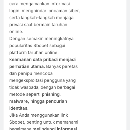
cara mengamankan informasi
login, menghindari ancaman siber,
serta langkah-langkah menjaga
privasi saat bermain taruhan
online.
Dengan semakin meningkatnya
popularitas Sbobet sebagai
platform taruhan online,
keamanan data pribadi menjadi
perhatian utama
. Banyak peretas
dan penipu mencoba
mengeksploitasi pengguna yang
tidak waspada, dengan berbagai
metode seperti
phishing,
malware, hingga pencurian
identitas
.
Jika Anda menggunakan link
Sbobet, penting untuk memahami
bagaimana
melindungi informasi