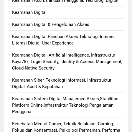
Keamanan Akun, Panduan Pengguna, Teknologi Digital
Keamanan Digital
Keamanan Digital & Pengelolaan Akses
Keamanan Digital Panduan Akses Teknologi Internet
Literasi Digital User Experience
Keamanan Digital, Artificial Intelligence, Infrastruktur
Kaya787, Login Security, Identity & Access Management,
Cloud-Native Security
Keamanan Siber, Teknologi Informasi, Infrastruktur
Digital, Audit & Kepatuhan
Keamanan Sistem Digital,Manajemen Akses,Stabilitas
Platform Online,Infrastruktur Teknologi,Pengalaman
Pengguna
Kesehatan Mental Gamer, Teknik Relaksasi Gaming,
Fokus dan Konsentrasi, Psikologi Permainan, Performa