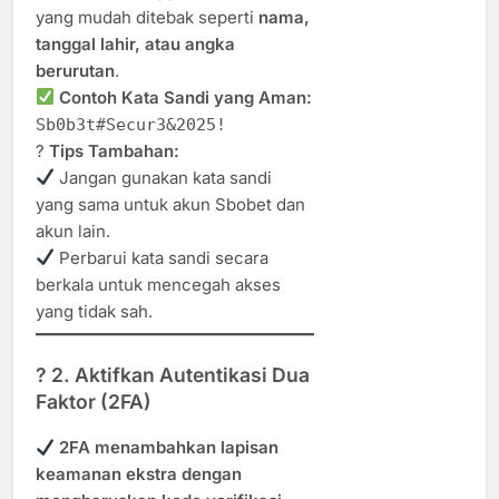
yang mudah ditebak seperti
nama,
tanggal lahir, atau angka
berurutan
.
Contoh Kata Sandi yang Aman:
Sb0b3t#Secur3&2025!
?
Tips Tambahan:
Jangan gunakan kata sandi
yang sama untuk akun Sbobet dan
akun lain.
Perbarui kata sandi secara
berkala untuk mencegah akses
yang tidak sah.
? 2. Aktifkan Autentikasi Dua
Faktor (2FA)
2FA menambahkan lapisan
keamanan ekstra dengan