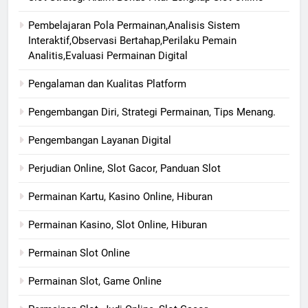
Pembelajaran Pola Permainan,Analisis Sistem
Interaktif,Observasi Bertahap,Perilaku Pemain
Analitis,Evaluasi Permainan Digital
Pengalaman dan Kualitas Platform
Pengembangan Diri, Strategi Permainan, Tips Menang.
Pengembangan Layanan Digital
Perjudian Online, Slot Gacor, Panduan Slot
Permainan Kartu, Kasino Online, Hiburan
Permainan Kasino, Slot Online, Hiburan
Permainan Slot Online
Permainan Slot, Game Online