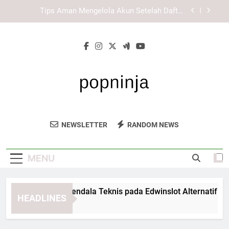
Skip
Tips Menjaga Keamanan Akun saat Menggunakan
to
Kaya787 Link Alternatif secara Bijak
content
Panduan LAE138 Link Alternatif untuk Pengguna
yang Mengutamakan Kecepatan
Cara Mengatasi Kendala Teknis pada Edwinslot
Alternatif agar Akses Lebih Stabil dan Nyaman
Tips Aman Mengelola Akun Setelah Daftar
Pokemon787
Tips Menjaga Keamanan Akun saat Menggunakan
Kaya787 Link Alternatif secara Bijak
Pop Ninja
Ikuti Berita Musik Terkini Dan Konten
Panduan LAE138 Link Alternatif untuk Pengguna
NEWSLETTER
RANDOM NEWS
yang Mengutamakan Kecepatan
Menarik Untuk Pecinta Musik Di Pop Ninja.
Musik, Berita Artis, Dan Lebih Banyak
MENU
Hiburan.
ra Mengatasi Kendala Teknis pada Edwinslot Alternatif agar 
HEADLINES
Months Ago