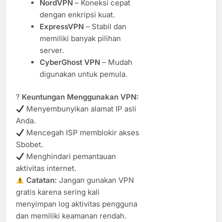
NordVPN
– Koneksi cepat
dengan enkripsi kuat.
ExpressVPN
– Stabil dan
memiliki banyak pilihan
server.
CyberGhost VPN
– Mudah
digunakan untuk pemula.
?
Keuntungan Menggunakan VPN:
Menyembunyikan alamat IP asli
Anda.
Mencegah ISP memblokir akses
Sbobet.
Menghindari pemantauan
aktivitas internet.
Catatan:
Jangan gunakan VPN
gratis karena sering kali
menyimpan log aktivitas pengguna
dan memiliki keamanan rendah.