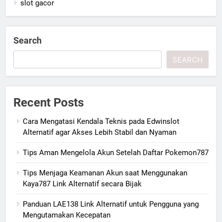
slot gacor
Search
SEARCH
Recent Posts
Cara Mengatasi Kendala Teknis pada Edwinslot
Alternatif agar Akses Lebih Stabil dan Nyaman
Tips Aman Mengelola Akun Setelah Daftar Pokemon787
Tips Menjaga Keamanan Akun saat Menggunakan
Kaya787 Link Alternatif secara Bijak
Panduan LAE138 Link Alternatif untuk Pengguna yang
Mengutamakan Kecepatan