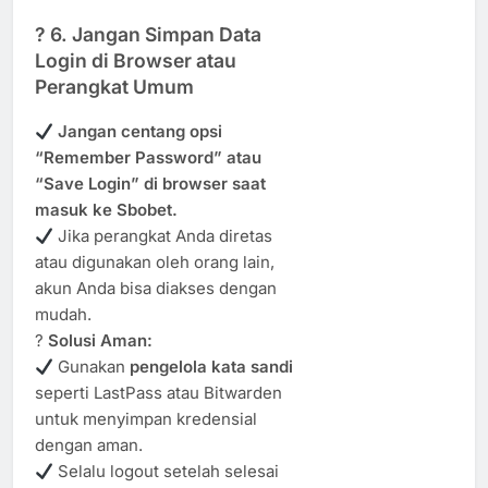
? 6. Jangan Simpan Data
Login di Browser atau
Perangkat Umum
Jangan centang opsi
“Remember Password” atau
“Save Login” di browser saat
masuk ke Sbobet.
Jika perangkat Anda diretas
atau digunakan oleh orang lain,
akun Anda bisa diakses dengan
mudah.
?
Solusi Aman:
Gunakan
pengelola kata sandi
seperti LastPass atau Bitwarden
untuk menyimpan kredensial
dengan aman.
Selalu logout setelah selesai