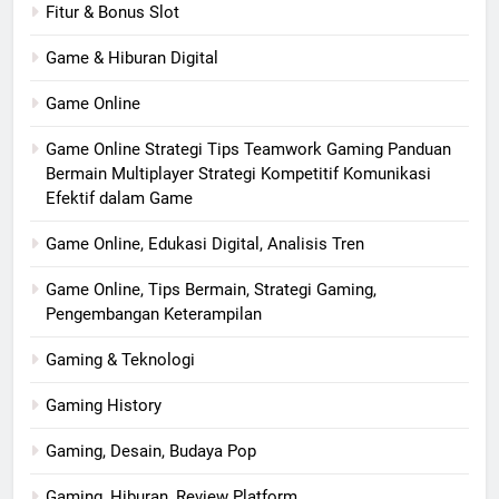
Fitur & Bonus Slot
Game & Hiburan Digital
Game Online
Game Online Strategi Tips Teamwork Gaming Panduan
Bermain Multiplayer Strategi Kompetitif Komunikasi
Efektif dalam Game
Game Online, Edukasi Digital, Analisis Tren
Game Online, Tips Bermain, Strategi Gaming,
Pengembangan Keterampilan
Gaming & Teknologi
Gaming History
Gaming, Desain, Budaya Pop
Gaming, Hiburan, Review Platform