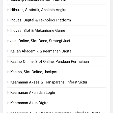
Hiburan, Statistik, Analisis Angka
Inovasi Digital & Teknologi Platform
Inovasi Slot & Mekanisme Game
Judi Online, Slot Dana, Strategi Judi
Kajian Akademik & Keamanan Digital
Kasino Online, Slot Online, Panduan Permainan
Kasino, Slot Online, Jackpot
Keamanan Akses & Transparansi Infrastruktur
Keamanan Akun dan Login
Keamanan Akun Digital