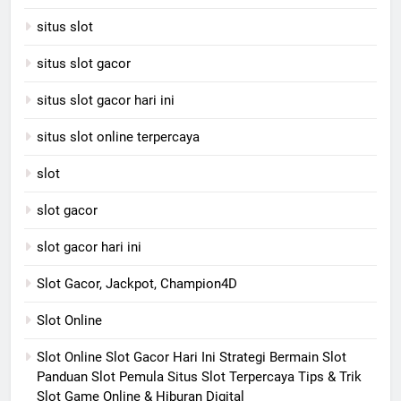
situs slot
situs slot gacor
situs slot gacor hari ini
situs slot online terpercaya
slot
slot gacor
slot gacor hari ini
Slot Gacor, Jackpot, Champion4D
Slot Online
Slot Online Slot Gacor Hari Ini Strategi Bermain Slot
Panduan Slot Pemula Situs Slot Terpercaya Tips & Trik
Slot Game Online & Hiburan Digital