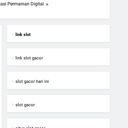
uasi Permainan Digital
link slot
link slot gacor
slot gacor hari ini
slot gacor