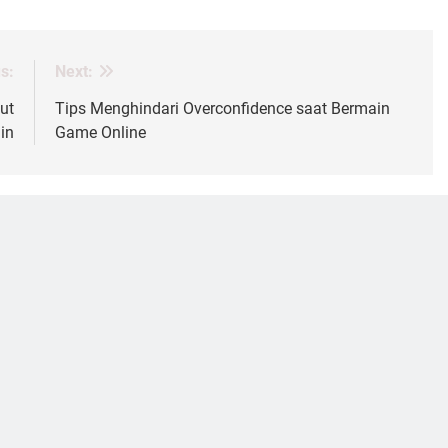
s:
Next:
ut
Tips Menghindari Overconfidence saat Bermain
in
Game Online