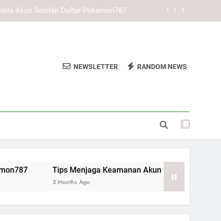
lola Akun Setelah Daftar Pokemon787
Kaya787 Link Alternatif secara Bijak
engguna yang Mengutamakan Kecepatan
NEWSLETTER
RANDOM NEWS
if agar Akses Lebih Stabil dan Nyaman
lola Akun Setelah Daftar Pokemon787
Ninja. Musik, Berita Artis, Dan Lebih Banyak Hiburan.
Kaya787 Link Alternatif secara Bijak
engguna yang Mengutamakan Kecepatan
Tips Menjaga Keamanan Akun saat Menggunakan Kaya787 Li
3 Months Ago