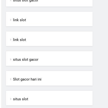
situs slot gacor
link slot
link slot
situs slot gacor
Slot gacor hari ini
situs slot