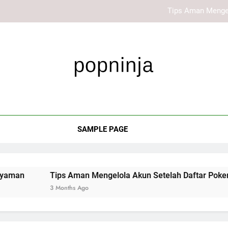
Tips Aman Menge
Tips Menjaga Keamanan Akun saat Menggunakan 
Panduan LAE138 Link Alternatif untuk P
Cara Mengatasi Kendala Teknis pada Edwinslot Alternat
 Ninja
Tips Aman Menge
ta Musik Terkini Dan Konten Menarik Untuk Pecinta Musik Di Pop 
Tips Menjaga Keamanan Akun saat Menggunakan 
SAMPLE PAGE
Panduan LAE138 Link Alternatif untuk P
Tips Aman Mengelola Akun Setelah Daftar Pokemon787
3 Months Ago