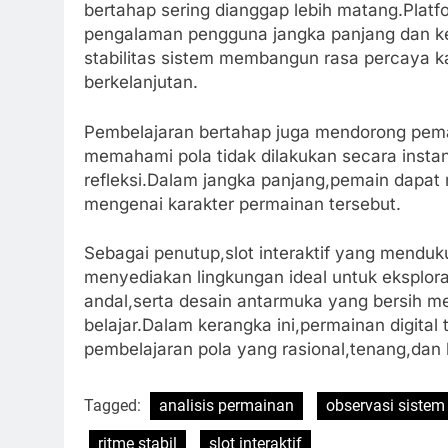
bertahap sering dianggap lebih matang.Plat
pengalaman pengguna jangka panjang dan keb
stabilitas sistem membangun rasa percaya
berkelanjutan.
Pembelajaran bertahap juga mendorong pemai
memahami pola tidak dilakukan secara insta
refleksi.Dalam jangka panjang,pemain dap
mengenai karakter permainan tersebut.
Sebagai penutup,slot interaktif yang mendu
menyediakan lingkungan ideal untuk eksploras
andal,serta desain antarmuka yang bersih me
belajar.Dalam kerangka ini,permainan digital
pembelajaran pola yang rasional,tenang,dan 
Tagged:
analisis permainan
observasi sistem
ritme stabil
slot interaktif