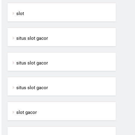
slot
situs slot gacor
situs slot gacor
situs slot gacor
slot gacor