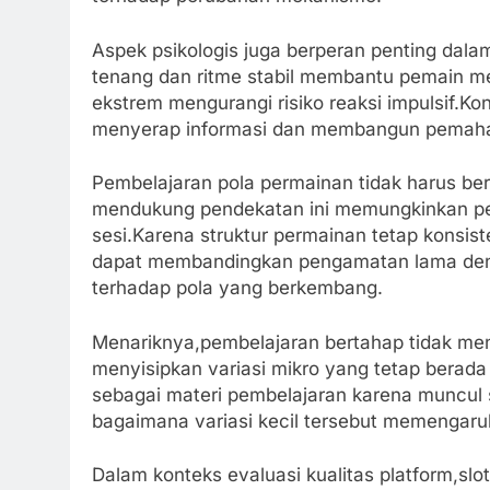
Aspek psikologis juga berperan penting dal
tenang dan ritme stabil membantu pemain me
ekstrem mengurangi risiko reaksi impulsif.K
menyerap informasi dan membangun pemaham
Pembelajaran pola permainan tidak harus berl
mendukung pendekatan ini memungkinkan pema
sesi.Karena struktur permainan tetap konsi
dapat membandingkan pengamatan lama de
terhadap pola yang berkembang.
Menariknya,pembelajaran bertahap tidak m
menyisipkan variasi mikro yang tetap berada 
sebagai materi pembelajaran karena muncul 
bagaimana variasi kecil tersebut memengaruh
Dalam konteks evaluasi kualitas platform,sl