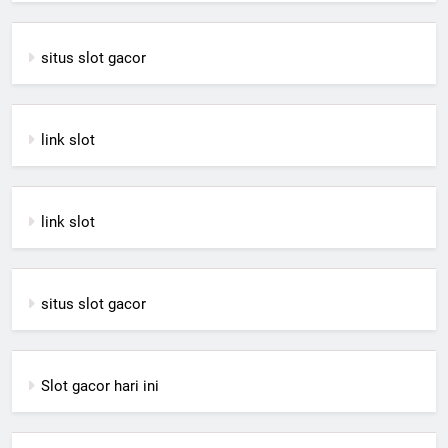
situs slot gacor
link slot
link slot
situs slot gacor
Slot gacor hari ini