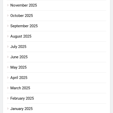
November 2025
October 2025
September 2025
August 2025
July 2025
June 2025
May 2025
April 2025
March 2025
February 2025
January 2025