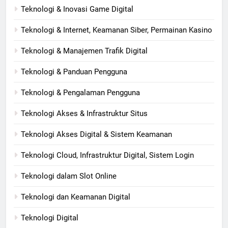
Teknologi & Inovasi Game Digital
Teknologi & Internet, Keamanan Siber, Permainan Kasino
Teknologi & Manajemen Trafik Digital
Teknologi & Panduan Pengguna
Teknologi & Pengalaman Pengguna
Teknologi Akses & Infrastruktur Situs
Teknologi Akses Digital & Sistem Keamanan
Teknologi Cloud, Infrastruktur Digital, Sistem Login
Teknologi dalam Slot Online
Teknologi dan Keamanan Digital
Teknologi Digital