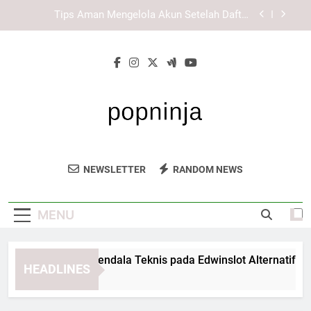
Skip
Tips Menjaga Keamanan Akun saat Menggunakan
to
Kaya787 Link Alternatif secara Bijak
content
Panduan LAE138 Link Alternatif untuk Pengguna
yang Mengutamakan Kecepatan
Cara Mengatasi Kendala Teknis pada Edwinslot
Alternatif agar Akses Lebih Stabil dan Nyaman
Tips Aman Mengelola Akun Setelah Daftar
Pokemon787
Tips Menjaga Keamanan Akun saat Menggunakan
Kaya787 Link Alternatif secara Bijak
Pop Ninja
Ikuti Berita Musik Terkini Dan Konten
Panduan LAE138 Link Alternatif untuk Pengguna
NEWSLETTER
RANDOM NEWS
yang Mengutamakan Kecepatan
Menarik Untuk Pecinta Musik Di Pop Ninja.
Musik, Berita Artis, Dan Lebih Banyak
MENU
Hiburan.
ra Mengatasi Kendala Teknis pada Edwinslot Alternatif agar 
HEADLINES
onths Ago