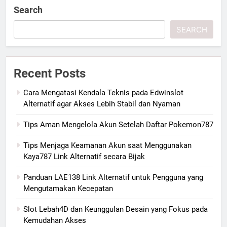
Search
SEARCH
Recent Posts
Cara Mengatasi Kendala Teknis pada Edwinslot
Alternatif agar Akses Lebih Stabil dan Nyaman
Tips Aman Mengelola Akun Setelah Daftar Pokemon787
Tips Menjaga Keamanan Akun saat Menggunakan
Kaya787 Link Alternatif secara Bijak
Panduan LAE138 Link Alternatif untuk Pengguna yang
Mengutamakan Kecepatan
Slot Lebah4D dan Keunggulan Desain yang Fokus pada
Kemudahan Akses