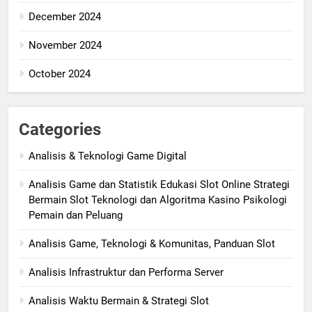
December 2024
November 2024
October 2024
Categories
Analisis & Teknologi Game Digital
Analisis Game dan Statistik Edukasi Slot Online Strategi
Bermain Slot Teknologi dan Algoritma Kasino Psikologi
Pemain dan Peluang
Analisis Game, Teknologi & Komunitas, Panduan Slot
Analisis Infrastruktur dan Performa Server
Analisis Waktu Bermain & Strategi Slot