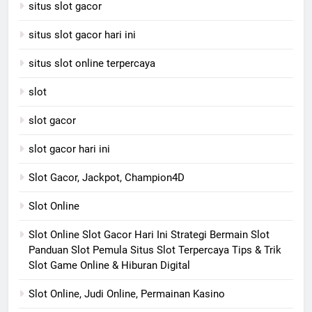
situs slot gacor
situs slot gacor hari ini
situs slot online terpercaya
slot
slot gacor
slot gacor hari ini
Slot Gacor, Jackpot, Champion4D
Slot Online
Slot Online Slot Gacor Hari Ini Strategi Bermain Slot
Panduan Slot Pemula Situs Slot Terpercaya Tips & Trik
Slot Game Online & Hiburan Digital
Slot Online, Judi Online, Permainan Kasino