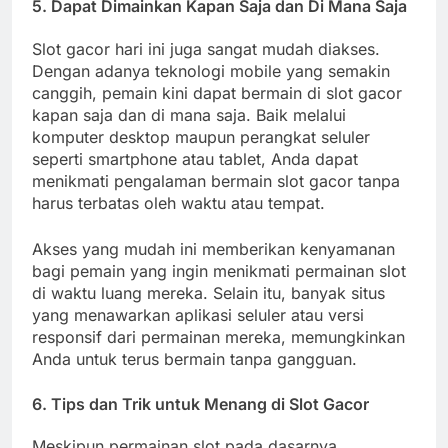
5.
Dapat Dimainkan Kapan Saja dan Di Mana Saja
Slot gacor hari ini juga sangat mudah diakses.
Dengan adanya teknologi mobile yang semakin
canggih, pemain kini dapat bermain di slot gacor
kapan saja dan di mana saja. Baik melalui
komputer desktop maupun perangkat seluler
seperti smartphone atau tablet, Anda dapat
menikmati pengalaman bermain slot gacor tanpa
harus terbatas oleh waktu atau tempat.
Akses yang mudah ini memberikan kenyamanan
bagi pemain yang ingin menikmati permainan slot
di waktu luang mereka. Selain itu, banyak situs
yang menawarkan aplikasi seluler atau versi
responsif dari permainan mereka, memungkinkan
Anda untuk terus bermain tanpa gangguan.
6.
Tips dan Trik untuk Menang di Slot Gacor
Meskipun permainan slot pada dasarnya