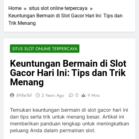
Home
situs slot online terpercaya
Keuntungan Bermain di Slot Gacor Hari Ini: Tips dan
Trik Menang
SITUS SLOT ONLINE TERPERCAYA
Keuntungan Bermain di Slot
Gacor Hari Ini: Tips dan Trik
Menang
0
898e1bf
2 Years Ago
9 Mins
Temukan keuntungan bermain di slot gacor hari ini
dan tips serta trik untuk menang besar. Artikel ini
memberikan panduan lengkap untuk meningkatkan
peluang Anda dalam permainan slot.