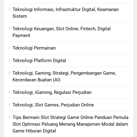
Teknologi Informasi, Infrastruktur Digital, Keamanan
Sistem
Teknologi Keuangan, Slot Online, Fintech, Digital
Payment
Teknologi Permainan
Teknologi Platform Digital
Teknologi, Gaming, Strategi, Pengembangan Game,
Kecerdasan Buatan (AI)
Teknologi, iGaming, Regulasi Perjudian
Teknologi, Slot Games, Perjudian Online
Tips Bermain Slot Strategi Game Online Panduan Pemula
Slot Optimasi Peluang Menang Manajemen Modal dalam
Game Hiburan Digital