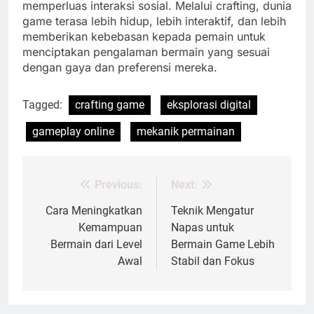
memperluas interaksi sosial. Melalui crafting, dunia
game terasa lebih hidup, lebih interaktif, dan lebih
memberikan kebebasan kepada pemain untuk
menciptakan pengalaman bermain yang sesuai
dengan gaya dan preferensi mereka.
Tagged:
crafting game
eksplorasi digital
gameplay online
mekanik permainan
Previous:
Next:
Post
navigation
Cara Meningkatkan
Teknik Mengatur
Kemampuan
Napas untuk
Bermain dari Level
Bermain Game Lebih
Awal
Stabil dan Fokus