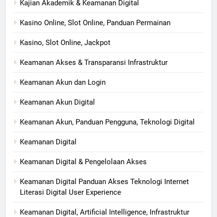
Kajian Akademik & Keamanan Digital
Kasino Online, Slot Online, Panduan Permainan
Kasino, Slot Online, Jackpot
Keamanan Akses & Transparansi Infrastruktur
Keamanan Akun dan Login
Keamanan Akun Digital
Keamanan Akun, Panduan Pengguna, Teknologi Digital
Keamanan Digital
Keamanan Digital & Pengelolaan Akses
Keamanan Digital Panduan Akses Teknologi Internet
Literasi Digital User Experience
Keamanan Digital, Artificial Intelligence, Infrastruktur