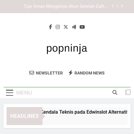
Skip
Tips Menjaga Keamanan Akun saat Menggunakan
to
Kaya787 Link Alternatif secara Bijak
content
Panduan LAE138 Link Alternatif untuk Pengguna
yang Mengutamakan Kecepatan
Cara Mengatasi Kendala Teknis pada Edwinslot
Alternatif agar Akses Lebih Stabil dan Nyaman
Tips Aman Mengelola Akun Setelah Daftar
Pokemon787
Tips Menjaga Keamanan Akun saat Menggunakan
Kaya787 Link Alternatif secara Bijak
Pop Ninja
Ikuti Berita Musik Terkini Dan Konten
Panduan LAE138 Link Alternatif untuk Pengguna
NEWSLETTER
RANDOM NEWS
yang Mengutamakan Kecepatan
Menarik Untuk Pecinta Musik Di Pop Ninja.
Musik, Berita Artis, Dan Lebih Banyak
MENU
Hiburan.
ara Mengatasi Kendala Teknis pada Edwinslot Alternatif agar
HEADLINES
 Months Ago