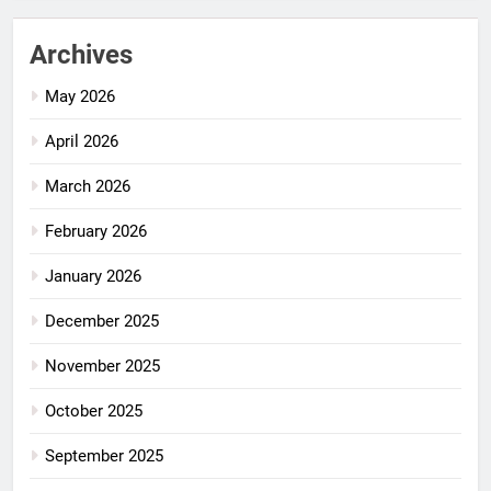
Archives
May 2026
April 2026
March 2026
February 2026
January 2026
December 2025
November 2025
October 2025
September 2025