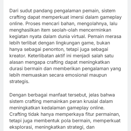
Dari sudut pandang pengalaman pemain, sistem
crafting dapat memperkuat imersi dalam gameplay
online. Proses mencari bahan, mengolahnya, lalu
menghasilkan item seolah-olah mencerminkan
kegiatan nyata dalam dunia virtual. Pemain merasa
lebih terlibat dengan lingkungan game, bukan
hanya sebagai penonton, tetapi juga sebagai
kreator. Keterlibatan aktif ini menjadi salah satu
alasan mengapa crafting dapat meningkatkan
durasi bermain dan memberikan pengalaman yang
lebih memuaskan secara emosional maupun
strategis.
Dengan berbagai manfaat tersebut, jelas bahwa
sistem crafting memainkan peran krusial dalam
meningkatkan kedalaman gameplay online.
Crafting tidak hanya memperkaya fitur permainan,
tetapi juga membentuk pola bermain, memperkuat
eksplorasi, meningkatkan strategi, dan