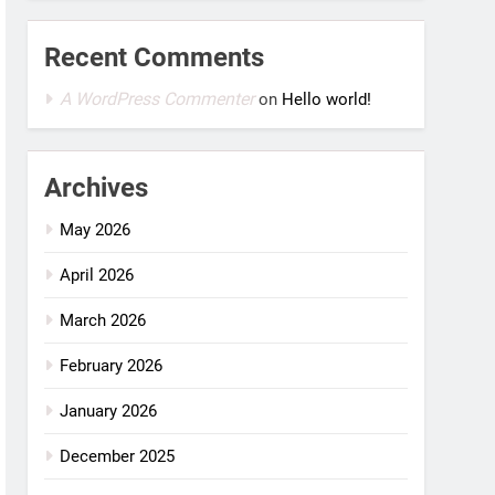
Recent Comments
A WordPress Commenter
on
Hello world!
Archives
May 2026
April 2026
March 2026
February 2026
January 2026
December 2025