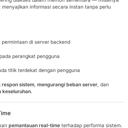
sering diakses dalam memori sementara — misalnya
enyajikan informasi secara instan tanpa perlu
permintaan di server backend
pada perangkat pengguna
da titik terdekat dengan pengguna
respon sistem
,
mengurangi beban server
, dan
 keseluruhan
.
-Time
ukan
pemantauan real-time
terhadap performa sistem.