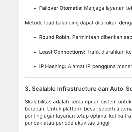
Failover Otomatis:
Menjaga layanan teta
Metode load balancing dapat dilakukan deng
Round Robin:
Permintaan diberikan sec
Least Connections:
Trafik diarahkan k
IP Hashing:
Alamat IP pengguna menent
3. Scalable Infrastructure dan Auto-S
Skalabilitas adalah kemampuan sistem untuk
berubah. Untuk platform besar seperti altern
penting agar layanan tetap optimal ketika tr
puncak atau periode aktivitas tinggi.