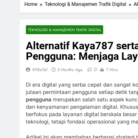
Home
Teknologi & Manajemen Trafik Digital
A
TEKNOLOGI & MANAJEMEN TRAFIK DIGITAL
Alternatif Kaya787 sert
Pengguna: Menjaga Laya
0
898e1bf
5 Months Ago
7 Mins
Di era digital yang serba cepat dan sangat 
jutaan permintaan pengguna setiap detik t
pengguna
merupakan salah satu aspek kunci
dan kenyamanan pengalaman digital. Khususn
berfokus pada layanan digital berskala besar
teknologi, tetapi fondasi operasional yang 
Artikel ini akan membahas berbagai strategi 