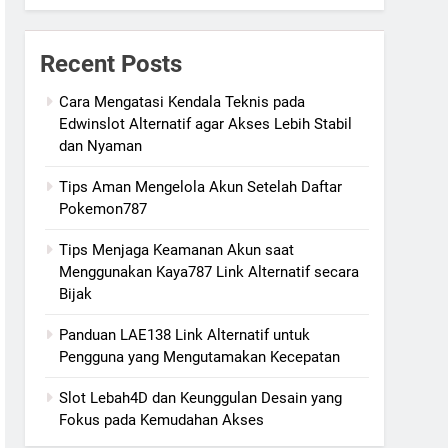
Recent Posts
Cara Mengatasi Kendala Teknis pada
Edwinslot Alternatif agar Akses Lebih Stabil
dan Nyaman
Tips Aman Mengelola Akun Setelah Daftar
Pokemon787
Tips Menjaga Keamanan Akun saat
Menggunakan Kaya787 Link Alternatif secara
Bijak
Panduan LAE138 Link Alternatif untuk
Pengguna yang Mengutamakan Kecepatan
Slot Lebah4D dan Keunggulan Desain yang
Fokus pada Kemudahan Akses