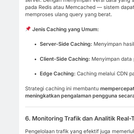
server. Dengan menyimpan versi data yang 
pada Redis atau Memcached — sistem dapat m
memproses ulang query yang berat.
Jenis Caching yang Umum:
Server-Side Caching:
Menyimpan hasil 
Client-Side Caching:
Menyimpan data 
Edge Caching:
Caching melalui CDN pa
Strategi caching ini membantu
mempercepat 
meningkatkan pengalaman pengguna secara
6. Monitoring Trafik dan Analitik Real
Pengelolaan trafik yang efektif juga memerl