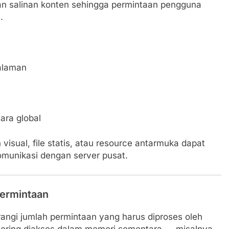
an salinan konten sehingga permintaan pengguna
.
alaman
ara global
isual, file statis, atau resource antarmuka dapat
komunikasi dengan server pusat.
Permintaan
rangi jumlah permintaan yang harus diproses oleh