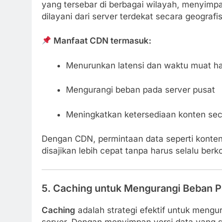
yang tersebar di berbagai wilayah, menyimp
dilayani dari server terdekat secara geografis
Manfaat CDN termasuk:
Menurunkan latensi dan waktu muat h
Mengurangi beban pada server pusat
Meningkatkan ketersediaan konten sec
Dengan CDN, permintaan data seperti konten v
disajikan lebih cepat tanpa harus selalu ber
5. Caching untuk Mengurangi Beban 
Caching
adalah strategi efektif untuk mengu