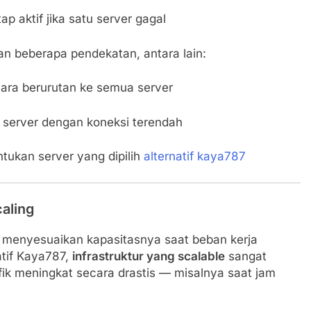
p aktif jika satu server gagal
an beberapa pendekatan, antara lain:
ara berurutan ke semua server
e server dengan koneksi terendah
ukan server yang dipilih
alternatif kaya787
caling
 menyesuaikan kapasitasnya saat beban kerja
atif Kaya787,
infrastruktur yang scalable
sangat
afik meningkat secara drastis — misalnya saat jam