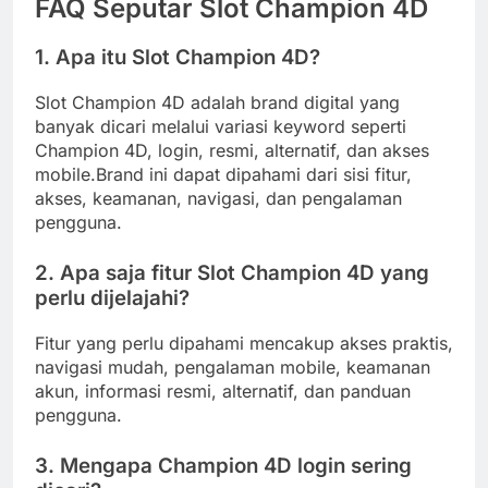
FAQ Seputar Slot Champion 4D
1. Apa itu Slot Champion 4D?
Slot Champion 4D adalah brand digital yang
banyak dicari melalui variasi keyword seperti
Champion 4D, login, resmi, alternatif, dan akses
mobile.Brand ini dapat dipahami dari sisi fitur,
akses, keamanan, navigasi, dan pengalaman
pengguna.
2. Apa saja fitur Slot Champion 4D yang
perlu dijelajahi?
Fitur yang perlu dipahami mencakup akses praktis,
navigasi mudah, pengalaman mobile, keamanan
akun, informasi resmi, alternatif, dan panduan
pengguna.
3. Mengapa Champion 4D login sering