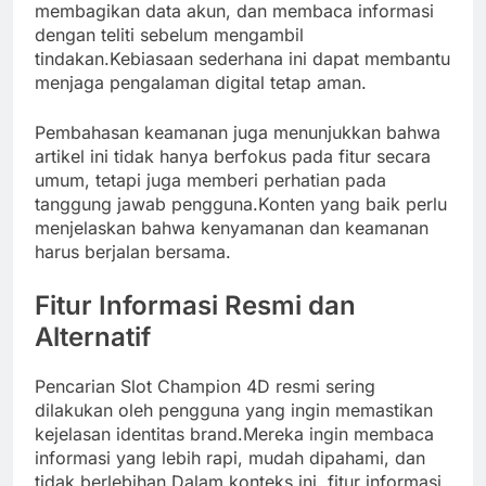
membagikan data akun, dan membaca informasi
dengan teliti sebelum mengambil
tindakan.Kebiasaan sederhana ini dapat membantu
menjaga pengalaman digital tetap aman.
Pembahasan keamanan juga menunjukkan bahwa
artikel ini tidak hanya berfokus pada fitur secara
umum, tetapi juga memberi perhatian pada
tanggung jawab pengguna.Konten yang baik perlu
menjelaskan bahwa kenyamanan dan keamanan
harus berjalan bersama.
Fitur Informasi Resmi dan
Alternatif
Pencarian Slot Champion 4D resmi sering
dilakukan oleh pengguna yang ingin memastikan
kejelasan identitas brand.Mereka ingin membaca
informasi yang lebih rapi, mudah dipahami, dan
tidak berlebihan.Dalam konteks ini, fitur informasi