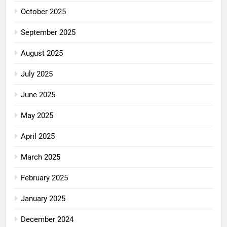
October 2025
September 2025
August 2025
July 2025
June 2025
May 2025
April 2025
March 2025
February 2025
January 2025
December 2024