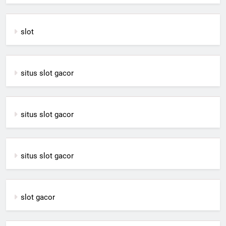
slot
situs slot gacor
situs slot gacor
situs slot gacor
slot gacor