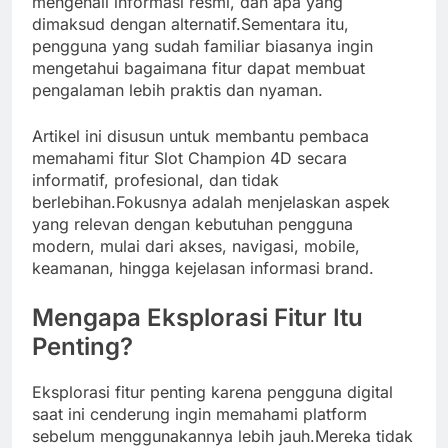
mengenali informasi resmi, dan apa yang
dimaksud dengan alternatif.Sementara itu,
pengguna yang sudah familiar biasanya ingin
mengetahui bagaimana fitur dapat membuat
pengalaman lebih praktis dan nyaman.
Artikel ini disusun untuk membantu pembaca
memahami fitur Slot Champion 4D secara
informatif, profesional, dan tidak
berlebihan.Fokusnya adalah menjelaskan aspek
yang relevan dengan kebutuhan pengguna
modern, mulai dari akses, navigasi, mobile,
keamanan, hingga kejelasan informasi brand.
Mengapa Eksplorasi Fitur Itu
Penting?
Eksplorasi fitur penting karena pengguna digital
saat ini cenderung ingin memahami platform
sebelum menggunakannya lebih jauh.Mereka tidak