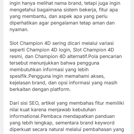
ingin hanya melihat nama brand, tetapi juga ingin
mengetahui bagaimana sistem bekerja, fitur apa
yang membantu, dan aspek apa yang perlu
diperhatikan agar pengalaman tetap aman dan
nyaman.
Slot Champion 4D sering dicari melalui variasi
seperti Champion 4D login, Slot Champion 4D
resmi, dan Champion 4D alternatif.Pola pencarian
tersebut menunjukkan bahwa pengguna
membutuhkan informasi yang lebih
spesifik.Pengguna ingin memahami akses,
kejelasan brand, dan opsi informasi yang masih
berkaitan dengan platform.
Dari sisi SEO, artikel yang membahas fitur memiliki
nilai kuat karena menjawab kebutuhan
informational.Pembaca mendapatkan panduan
yang lebih lengkap, sementara brand keyword
diperkuat secara natural melalui pembahasan yang