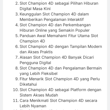
Slot Champion 4D sebagai Pilihan Hiburan
Digital Masa Kini
Keunggulan Slot Champion 4D dalam
Memberikan Pengalaman Interaktif
Slot Champion 4D dan Perkembangan
Hiburan Online yang Semakin Populer
Panduan Awal Memahami Fitur Utama Slot
Champion 4D
Slot Champion 4D dengan Tampilan Modern
dan Akses Praktis
Alasan Slot Champion 4D Banyak Dicari
Pengguna Digital
Slot Champion 4D dan Pengalaman Bermain
yang Lebih Fleksibel
Fitur Menarik Slot Champion 4D yang Perlu
Diketahui
Slot Champion 4D sebagai Platform dengan
Sistem Akses Mudah
Cara Menikmati Slot Champion 4D secara
Lebih Nyaman