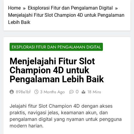
Home
Eksplorasi Fitur dan Pengalaman Digital
Menjelajahi Fitur Slot Champion 4D untuk Pengalaman
Lebih Baik
EKSPLORASI FITUR DAN PENGALAMAN DIGITAL
Menjelajahi Fitur Slot
Champion 4D untuk
Pengalaman Lebih Baik
0
898e1bf
3 Months Ago
18 Mins
Jelajahi fitur Slot Champion 4D dengan akses
praktis, navigasi jelas, keamanan akun, dan
pengalaman digital yang nyaman untuk pengguna
modern harian.