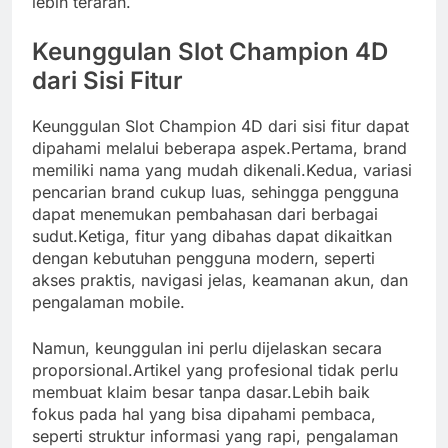
lebih terarah.
Keunggulan Slot Champion 4D
dari Sisi Fitur
Keunggulan Slot Champion 4D dari sisi fitur dapat
dipahami melalui beberapa aspek.Pertama, brand
memiliki nama yang mudah dikenali.Kedua, variasi
pencarian brand cukup luas, sehingga pengguna
dapat menemukan pembahasan dari berbagai
sudut.Ketiga, fitur yang dibahas dapat dikaitkan
dengan kebutuhan pengguna modern, seperti
akses praktis, navigasi jelas, keamanan akun, dan
pengalaman mobile.
Namun, keunggulan ini perlu dijelaskan secara
proporsional.Artikel yang profesional tidak perlu
membuat klaim besar tanpa dasar.Lebih baik
fokus pada hal yang bisa dipahami pembaca,
seperti struktur informasi yang rapi, pengalaman