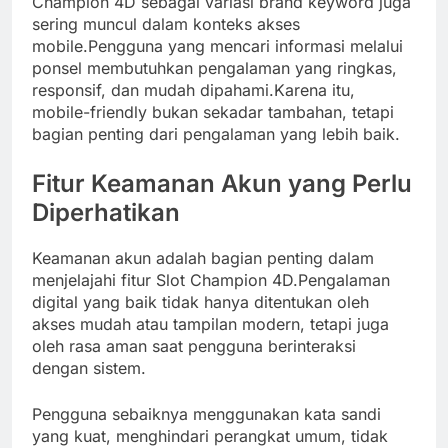
Champion 4D sebagai variasi brand keyword juga
sering muncul dalam konteks akses
mobile.Pengguna yang mencari informasi melalui
ponsel membutuhkan pengalaman yang ringkas,
responsif, dan mudah dipahami.Karena itu,
mobile-friendly bukan sekadar tambahan, tetapi
bagian penting dari pengalaman yang lebih baik.
Fitur Keamanan Akun yang Perlu
Diperhatikan
Keamanan akun adalah bagian penting dalam
menjelajahi fitur Slot Champion 4D.Pengalaman
digital yang baik tidak hanya ditentukan oleh
akses mudah atau tampilan modern, tetapi juga
oleh rasa aman saat pengguna berinteraksi
dengan sistem.
Pengguna sebaiknya menggunakan kata sandi
yang kuat, menghindari perangkat umum, tidak