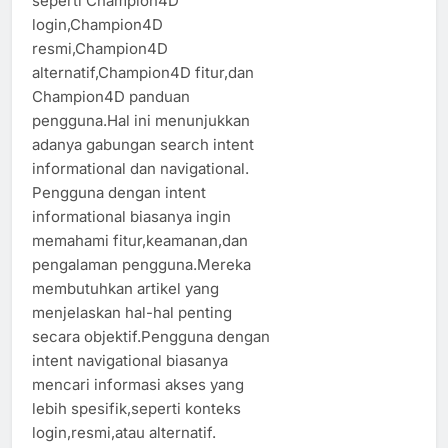
seperti Champion4D
login,Champion4D
resmi,Champion4D
alternatif,Champion4D fitur,dan
Champion4D panduan
pengguna.Hal ini menunjukkan
adanya gabungan search intent
informational dan navigational.
Pengguna dengan intent
informational biasanya ingin
memahami fitur,keamanan,dan
pengalaman pengguna.Mereka
membutuhkan artikel yang
menjelaskan hal-hal penting
secara objektif.Pengguna dengan
intent navigational biasanya
mencari informasi akses yang
lebih spesifik,seperti konteks
login,resmi,atau alternatif.