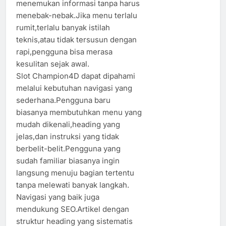
menemukan informasi tanpa harus
menebak-nebak.Jika menu terlalu
rumit,terlalu banyak istilah
teknis,atau tidak tersusun dengan
rapi,pengguna bisa merasa
kesulitan sejak awal.
Slot Champion4D dapat dipahami
melalui kebutuhan navigasi yang
sederhana.Pengguna baru
biasanya membutuhkan menu yang
mudah dikenali,heading yang
jelas,dan instruksi yang tidak
berbelit-belit.Pengguna yang
sudah familiar biasanya ingin
langsung menuju bagian tertentu
tanpa melewati banyak langkah.
Navigasi yang baik juga
mendukung SEO.Artikel dengan
struktur heading yang sistematis