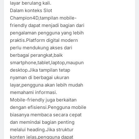
layar berulang kali.
Dalam konteks Slot
Champion4D,tampilan mobile-
friendly dapat menjadi bagian dari
pengalaman pengguna yang lebih
praktis.Platform digital modern
perlu mendukung akses dari
berbagai perangkat,baik
smartphone,tablet,laptop,maupun
desktop.Jika tampilan tetap
nyaman di berbagai ukuran
layar,pengguna akan lebih mudah
memahami informasi.
Mobile-friendly juga berkaitan
dengan efisiensi.Pengguna mobile
biasanya membaca secara cepat
dan memindai bagian penting
melalui heading.Jika struktur
konten jelas,pengguna dapat