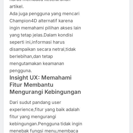
artikel.
Ada juga pengguna yang mencari
Champion4D alternatif karena
ingin memahami pilihan akses lain
yang tetap jelas.Dalam kondisi
seperti ini,informasi harus
disampaikan secara netral,tidak
berlebihan,dan tetap
mengutamakan keamanan
pengguna.
Insight UX: Memahami
Fitur Membantu
Mengurangi Kebingungan
Dari sudut pandang user
experience,fitur yang baik adalah
fitur yang mengurangi
kebingungan.Pengguna tidak ingin
menebak fungsi menu,membaca