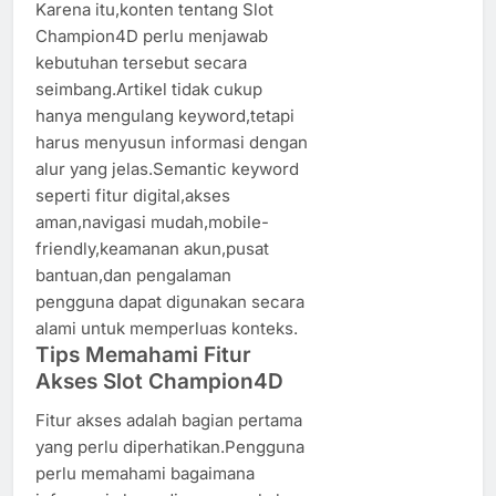
Karena itu,konten tentang Slot
Champion4D perlu menjawab
kebutuhan tersebut secara
seimbang.Artikel tidak cukup
hanya mengulang keyword,tetapi
harus menyusun informasi dengan
alur yang jelas.Semantic keyword
seperti fitur digital,akses
aman,navigasi mudah,mobile-
friendly,keamanan akun,pusat
bantuan,dan pengalaman
pengguna dapat digunakan secara
alami untuk memperluas konteks.
Tips Memahami Fitur
Akses Slot Champion4D
Fitur akses adalah bagian pertama
yang perlu diperhatikan.Pengguna
perlu memahami bagaimana