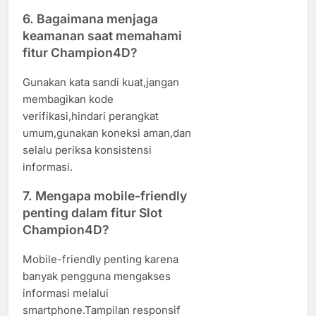
6. Bagaimana menjaga
keamanan saat memahami
fitur Champion4D?
Gunakan kata sandi kuat,jangan
membagikan kode
verifikasi,hindari perangkat
umum,gunakan koneksi aman,dan
selalu periksa konsistensi
informasi.
7. Mengapa mobile-friendly
penting dalam fitur Slot
Champion4D?
Mobile-friendly penting karena
banyak pengguna mengakses
informasi melalui
smartphone.Tampilan responsif