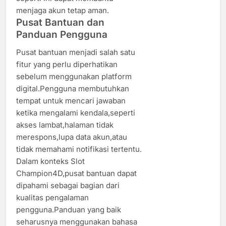
menjaga akun tetap aman.
Pusat Bantuan dan
Panduan Pengguna
Pusat bantuan menjadi salah satu
fitur yang perlu diperhatikan
sebelum menggunakan platform
digital.Pengguna membutuhkan
tempat untuk mencari jawaban
ketika mengalami kendala,seperti
akses lambat,halaman tidak
merespons,lupa data akun,atau
tidak memahami notifikasi tertentu.
Dalam konteks Slot
Champion4D,pusat bantuan dapat
dipahami sebagai bagian dari
kualitas pengalaman
pengguna.Panduan yang baik
seharusnya menggunakan bahasa