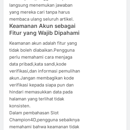
langsung menemukan jawaban
yang mereka cari tanpa harus
membaca ulang seluruh artikel.
Keamanan Akun sebagai
Fitur yang Wajib Dipahami
Keamanan akun adalah fitur yang
tidak boleh diabaikan.Pengguna
perlu memahami cara menjaga
data pribadi,kata sandi,kode
verifikasi,dan informasi pemulihan
akun.Jangan membagikan kode
verifikasi kepada siapa pun dan
hindari memasukkan data pada
halaman yang terlihat tidak
konsisten.
Dalam pembahasan Slot
Champion4D,pengguna sebaiknya
memahami bahwa keamanan tidak