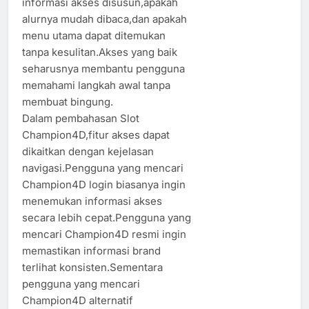
informasi akses disusun,apakah
alurnya mudah dibaca,dan apakah
menu utama dapat ditemukan
tanpa kesulitan.Akses yang baik
seharusnya membantu pengguna
memahami langkah awal tanpa
membuat bingung.
Dalam pembahasan Slot
Champion4D,fitur akses dapat
dikaitkan dengan kejelasan
navigasi.Pengguna yang mencari
Champion4D login biasanya ingin
menemukan informasi akses
secara lebih cepat.Pengguna yang
mencari Champion4D resmi ingin
memastikan informasi brand
terlihat konsisten.Sementara
pengguna yang mencari
Champion4D alternatif