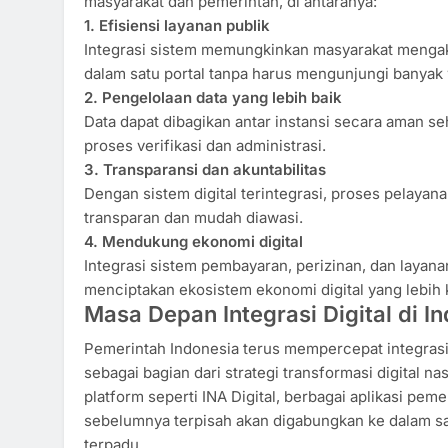
masyarakat dan pemerintah, di antaranya:
1. Efisiensi layanan publik
Integrasi sistem memungkinkan masyarakat mengak
dalam satu portal tanpa harus mengunjungi banyak
2. Pengelolaan data yang lebih baik
Data dapat dibagikan antar instansi secara aman 
proses verifikasi dan administrasi.
3. Transparansi dan akuntabilitas
Dengan sistem digital terintegrasi, proses pelayana
transparan dan mudah diawasi.
4. Mendukung ekonomi digital
Integrasi sistem pembayaran, perizinan, dan layan
menciptakan ekosistem ekonomi digital yang lebih 
Masa Depan Integrasi Digital di I
Pemerintah Indonesia terus mempercepat integrasi 
sebagai bagian dari strategi transformasi digital n
platform seperti INA Digital, berbagai aplikasi pem
sebelumnya terpisah akan digabungkan ke dalam s
terpadu.