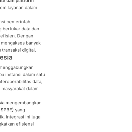
te dan platform
em layanan dalam
nsi pemerintah,
g bertukar data dan
 efisien. Dengan
lu mengakses banyak
transaksi digital.
esia
ng menggabungkan
pa instansi dalam satu
teroperabilitas data,
 masyarakat dalam
nesia mengembangkan
 (SPBE)
yang
. Integrasi ini juga
katkan efisiensi