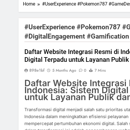
Home
#UserExperience #Pokemon787 #GameDesig
#UserExperience #Pokemon787 #G
#DigitalEngagement #Gamification
Daftar Website Integrasi Resmi di In
Digital Terpadu untuk Layanan Publik
898e1bf
5 Months Ago
0
7 Mins
Daftar Website Integrasi
Indonesia: Sistem Digita
untuk Layanan Publik dan
Transformasi digital menjadi salah satu prioritas u
Indonesia dalam meningkatkan efisiensi pelayanan 
mempercepat pertumbuhan ekonomi digital. Salah s