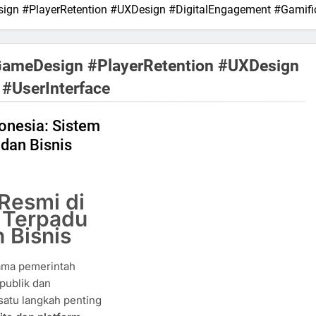
n #PlayerRetention #UXDesign #DigitalEngagement #Gamifica
ameDesign #PlayerRetention #UXDesign
 #UserInterface
donesia: Sistem
 dan Bisnis
 Resmi di
l Terpadu
 Bisnis
tama pemerintah
publik dan
atu langkah penting