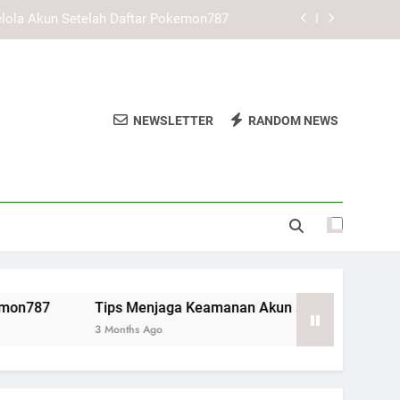
lola Akun Setelah Daftar Pokemon787
Kaya787 Link Alternatif secara Bijak
engguna yang Mengutamakan Kecepatan
NEWSLETTER
RANDOM NEWS
if agar Akses Lebih Stabil dan Nyaman
lola Akun Setelah Daftar Pokemon787
Ninja. Musik, Berita Artis, Dan Lebih Banyak Hiburan.
Kaya787 Link Alternatif secara Bijak
engguna yang Mengutamakan Kecepatan
Tips Menjaga Keamanan Akun saat Menggunakan Kaya787 Lin
3 Months Ago