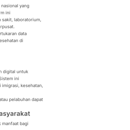
 nasional yang
m ini
akit, laboratorium,
erpusat.
rtukaran data
esehatan di
 digital untuk
Sistem ini
 imigrasi, kesehatan,
atau pelabuhan dapat
Masyarakat
 manfaat bagi