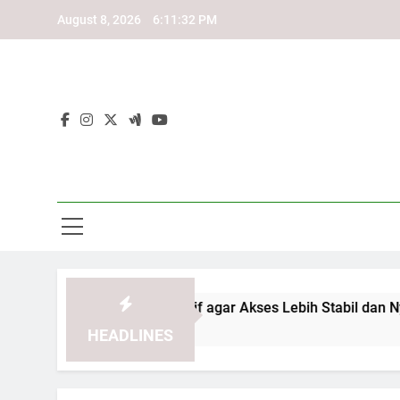
Skip
August 8, 2026
6:11:33 PM
to
content
Pop
Ikuti Beri
dwinslot Alternatif agar Akses Lebih Stabil dan Nyaman
HEADLINES