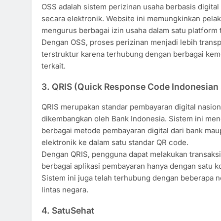
OSS adalah sistem perizinan usaha berbasis digital 
secara elektronik. Website ini memungkinkan pela
mengurus berbagai izin usaha dalam satu platform 
Dengan OSS, proses perizinan menjadi lebih transp
terstruktur karena terhubung dengan berbagai ke
terkait.
3. QRIS (Quick Response Code Indonesian
QRIS merupakan standar pembayaran digital nasion
dikembangkan oleh Bank Indonesia. Sistem ini men
berbagai metode pembayaran digital dari bank ma
elektronik ke dalam satu standar QR code.
Dengan QRIS, pengguna dapat melakukan transak
berbagai aplikasi pembayaran hanya dengan satu 
Sistem ini juga telah terhubung dengan beberapa n
lintas negara.
4. SatuSehat