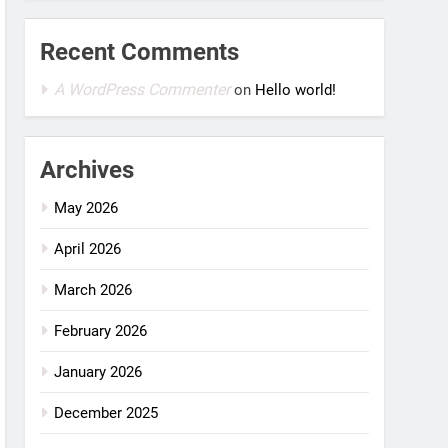
Recent Comments
A WordPress Commenter
on
Hello world!
Archives
May 2026
April 2026
March 2026
February 2026
January 2026
December 2025