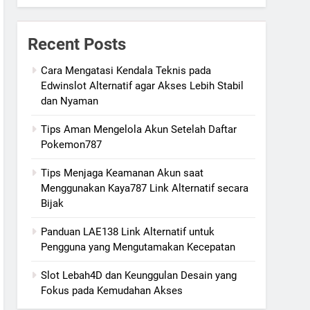
Recent Posts
Cara Mengatasi Kendala Teknis pada
Edwinslot Alternatif agar Akses Lebih Stabil
dan Nyaman
Tips Aman Mengelola Akun Setelah Daftar
Pokemon787
Tips Menjaga Keamanan Akun saat
Menggunakan Kaya787 Link Alternatif secara
Bijak
Panduan LAE138 Link Alternatif untuk
Pengguna yang Mengutamakan Kecepatan
Slot Lebah4D dan Keunggulan Desain yang
Fokus pada Kemudahan Akses