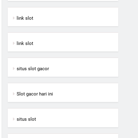
link slot
link slot
situs slot gacor
Slot gacor hari ini
situs slot