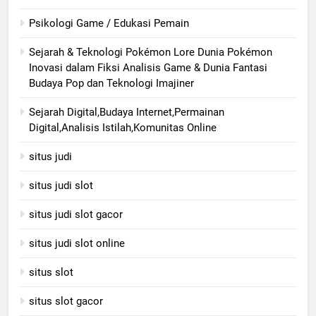
Psikologi Game / Edukasi Pemain
Sejarah & Teknologi Pokémon Lore Dunia Pokémon
Inovasi dalam Fiksi Analisis Game & Dunia Fantasi
Budaya Pop dan Teknologi Imajiner
Sejarah Digital,Budaya Internet,Permainan
Digital,Analisis Istilah,Komunitas Online
situs judi
situs judi slot
situs judi slot gacor
situs judi slot online
situs slot
situs slot gacor