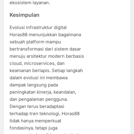
ekosistem layanan.
Kesimpulan
Evolusi infrastruktur digital
Horas88 menunjukkan bagaimana
sebuah platform mampu
bertransformasi dari sistem dasar
menuju arsitektur modern berbasis
cloud, microservices, dan
keamanan berlapis. Setiap langkah
dalam evolusi ini membawa
dampak langsung pada
peningkatan kinerja, keandalan,
dan pengalaman pengguna.
Dengan terus beradaptasi
terhadap tren teknologi, Horas88
tidak hanya memperkuat
fondasinya, tetapi juga