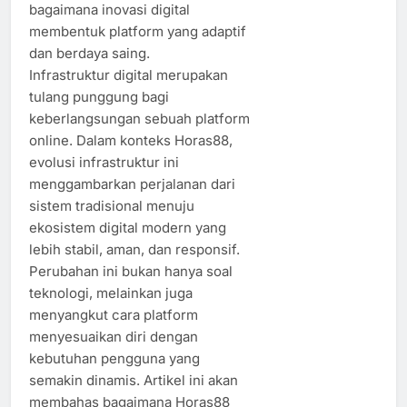
bagaimana inovasi digital
membentuk platform yang adaptif
dan berdaya saing.
Infrastruktur digital merupakan
tulang punggung bagi
keberlangsungan sebuah platform
online. Dalam konteks Horas88,
evolusi infrastruktur ini
menggambarkan perjalanan dari
sistem tradisional menuju
ekosistem digital modern yang
lebih stabil, aman, dan responsif.
Perubahan ini bukan hanya soal
teknologi, melainkan juga
menyangkut cara platform
menyesuaikan diri dengan
kebutuhan pengguna yang
semakin dinamis. Artikel ini akan
membahas bagaimana Horas88