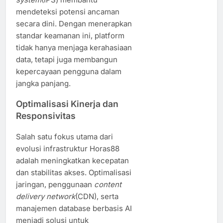
mendeteksi potensi ancaman
secara dini. Dengan menerapkan
standar keamanan ini, platform
tidak hanya menjaga kerahasiaan
data, tetapi juga membangun
kepercayaan pengguna dalam
jangka panjang.
Optimalisasi Kinerja dan
Responsivitas
Salah satu fokus utama dari
evolusi infrastruktur Horas88
adalah meningkatkan kecepatan
dan stabilitas akses. Optimalisasi
jaringan, penggunaan
content
delivery network
(CDN), serta
manajemen database berbasis AI
menjadi solusi untuk