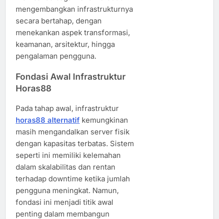
mengembangkan infrastrukturnya
secara bertahap, dengan
menekankan aspek transformasi,
keamanan, arsitektur, hingga
pengalaman pengguna.
Fondasi Awal Infrastruktur
Horas88
Pada tahap awal, infrastruktur
horas88 alternatif
kemungkinan
masih mengandalkan server fisik
dengan kapasitas terbatas. Sistem
seperti ini memiliki kelemahan
dalam skalabilitas dan rentan
terhadap downtime ketika jumlah
pengguna meningkat. Namun,
fondasi ini menjadi titik awal
penting dalam membangun