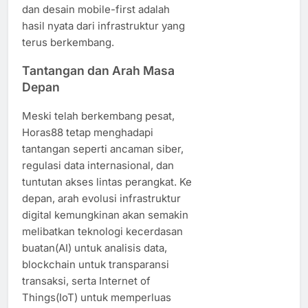
dan desain mobile-first adalah
hasil nyata dari infrastruktur yang
terus berkembang.
Tantangan dan Arah Masa
Depan
Meski telah berkembang pesat,
Horas88 tetap menghadapi
tantangan seperti ancaman siber,
regulasi data internasional, dan
tuntutan akses lintas perangkat. Ke
depan, arah evolusi infrastruktur
digital kemungkinan akan semakin
melibatkan teknologi kecerdasan
buatan(AI) untuk analisis data,
blockchain untuk transparansi
transaksi, serta Internet of
Things(IoT) untuk memperluas