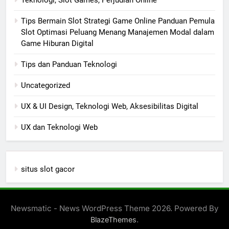
Tips Bermain Slot Strategi Game Online Panduan Pemula
Slot Optimasi Peluang Menang Manajemen Modal dalam
Game Hiburan Digital
Tips dan Panduan Teknologi
Uncategorized
UX & UI Design, Teknologi Web, Aksesibilitas Digital
UX dan Teknologi Web
situs slot gacor
Newsmatic - News WordPress Theme 2026. Powered By
.
BlazeThemes