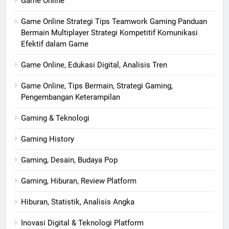
Game Online
Game Online Strategi Tips Teamwork Gaming Panduan
Bermain Multiplayer Strategi Kompetitif Komunikasi
Efektif dalam Game
Game Online, Edukasi Digital, Analisis Tren
Game Online, Tips Bermain, Strategi Gaming,
Pengembangan Keterampilan
Gaming & Teknologi
Gaming History
Gaming, Desain, Budaya Pop
Gaming, Hiburan, Review Platform
Hiburan, Statistik, Analisis Angka
Inovasi Digital & Teknologi Platform