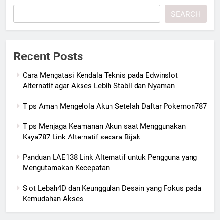
SEARCH
Recent Posts
Cara Mengatasi Kendala Teknis pada Edwinslot
Alternatif agar Akses Lebih Stabil dan Nyaman
Tips Aman Mengelola Akun Setelah Daftar Pokemon787
Tips Menjaga Keamanan Akun saat Menggunakan
Kaya787 Link Alternatif secara Bijak
Panduan LAE138 Link Alternatif untuk Pengguna yang
Mengutamakan Kecepatan
Slot Lebah4D dan Keunggulan Desain yang Fokus pada
Kemudahan Akses