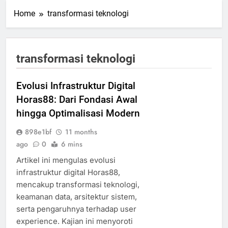
Home
transformasi teknologi
transformasi teknologi
Evolusi Infrastruktur Digital
Horas88: Dari Fondasi Awal
hingga Optimalisasi Modern
898e1bf
11 months
ago
0
6 mins
Artikel ini mengulas evolusi
infrastruktur digital Horas88,
mencakup transformasi teknologi,
keamanan data, arsitektur sistem,
serta pengaruhnya terhadap user
experience. Kajian ini menyoroti