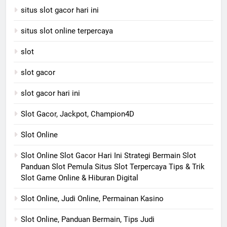
situs slot gacor hari ini
situs slot online terpercaya
slot
slot gacor
slot gacor hari ini
Slot Gacor, Jackpot, Champion4D
Slot Online
Slot Online Slot Gacor Hari Ini Strategi Bermain Slot
Panduan Slot Pemula Situs Slot Terpercaya Tips & Trik
Slot Game Online & Hiburan Digital
Slot Online, Judi Online, Permainan Kasino
Slot Online, Panduan Bermain, Tips Judi