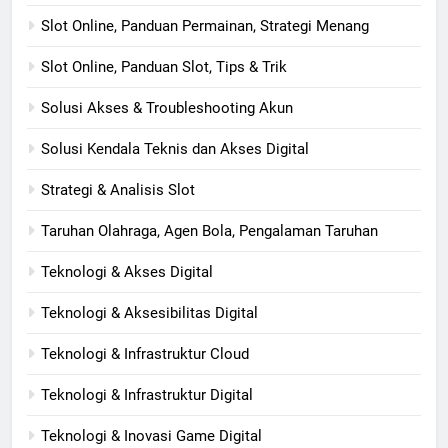
Slot Online, Panduan Permainan, Strategi Menang
Slot Online, Panduan Slot, Tips & Trik
Solusi Akses & Troubleshooting Akun
Solusi Kendala Teknis dan Akses Digital
Strategi & Analisis Slot
Taruhan Olahraga, Agen Bola, Pengalaman Taruhan
Teknologi & Akses Digital
Teknologi & Aksesibilitas Digital
Teknologi & Infrastruktur Cloud
Teknologi & Infrastruktur Digital
Teknologi & Inovasi Game Digital