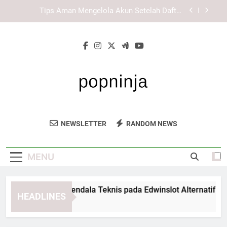
Skip
Tips Menjaga Keamanan Akun saat Menggunakan
to
Kaya787 Link Alternatif secara Bijak
content
Panduan LAE138 Link Alternatif untuk Pengguna
yang Mengutamakan Kecepatan
Cara Mengatasi Kendala Teknis pada Edwinslot
Alternatif agar Akses Lebih Stabil dan Nyaman
Tips Aman Mengelola Akun Setelah Daftar
Pokemon787
Tips Menjaga Keamanan Akun saat Menggunakan
Kaya787 Link Alternatif secara Bijak
Pop Ninja
Ikuti Berita Musik Terkini Dan Konten
Panduan LAE138 Link Alternatif untuk Pengguna
NEWSLETTER
RANDOM NEWS
yang Mengutamakan Kecepatan
Menarik Untuk Pecinta Musik Di Pop Ninja.
Musik, Berita Artis, Dan Lebih Banyak
MENU
Hiburan.
ra Mengatasi Kendala Teknis pada Edwinslot Alternatif agar 
HEADLINES
Months Ago