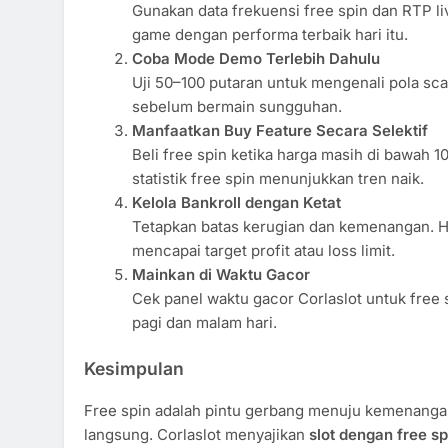
Gunakan data frekuensi free spin dan RTP li
game dengan performa terbaik hari itu.
Coba Mode Demo Terlebih Dahulu
Uji 50–100 putaran untuk mengenali pola scat
sebelum bermain sungguhan.
Manfaatkan Buy Feature Secara Selektif
Beli free spin ketika harga masih di bawah 1
statistik free spin menunjukkan tren naik.
Kelola Bankroll dengan Ketat
Tetapkan batas kerugian dan kemenangan. He
mencapai target profit atau loss limit.
Mainkan di Waktu Gacor
Cek panel waktu gacor Corlaslot untuk free 
pagi dan malam hari.
Kesimpulan
Free spin adalah pintu gerbang menuju kemenangan
langsung. Corlaslot menyajikan
slot dengan free sp