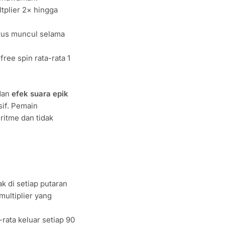
plier 2× hingga
erus muncul selama
free spin rata-rata 1
dan
efek suara epik
if. Pemain
itme dan tidak
k di setiap putaran
ultiplier yang
-rata keluar setiap 90