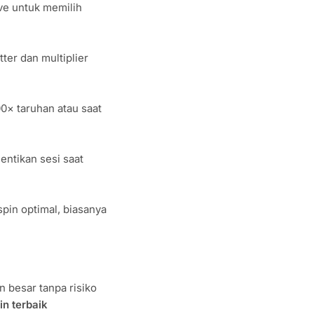
ve untuk memilih
ter dan multiplier
00× taruhan atau saat
ntikan sesi saat
spin optimal, biasanya
 besar tanpa risiko
in terbaik