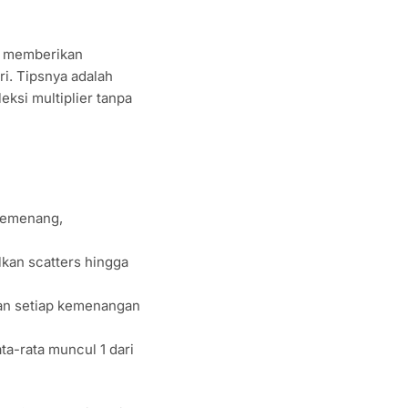
g memberikan
ri. Tipsnya adalah
ksi multiplier tanpa
pemenang,
kan scatters hingga
n setiap kemenangan
ata-rata muncul 1 dari