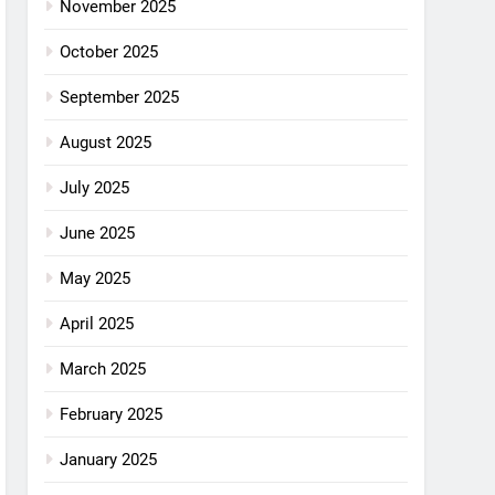
November 2025
October 2025
September 2025
August 2025
July 2025
June 2025
May 2025
April 2025
March 2025
February 2025
January 2025