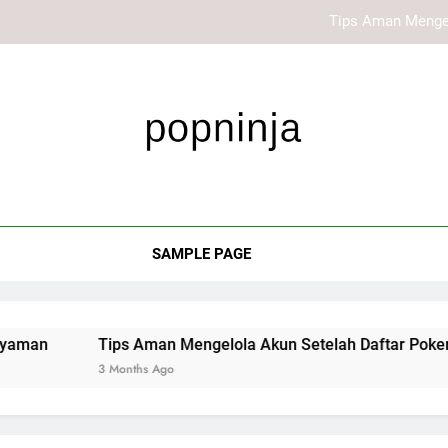
Tips Aman Menge
Tips Menjaga Keamanan Akun saat Menggunakan 
Panduan LAE138 Link Alternatif untuk P
Cara Mengatasi Kendala Teknis pada Edwinslot Alternat
 Ninja
Tips Aman Menge
ta Musik Terkini Dan Konten Menarik Untuk Pecinta Musik Di Pop 
Tips Menjaga Keamanan Akun saat Menggunakan 
SAMPLE PAGE
Panduan LAE138 Link Alternatif untuk P
Tips Aman Mengelola Akun Setelah Daftar Pokemon787
3 Months Ago