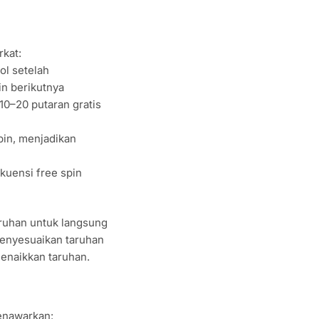
rkat:
l setelah
n berikutnya
0–20 putaran gratis
pin, menjadikan
ekuensi free spin
aruhan untuk langsung
menyesuaikan taruhan
enaikkan taruhan.
menawarkan: