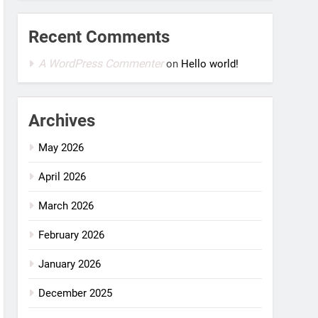
Recent Comments
A WordPress Commenter
on
Hello world!
Archives
May 2026
April 2026
March 2026
February 2026
January 2026
December 2025