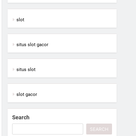
slot
situs slot gacor
situs slot
slot gacor
Search
SEARCH