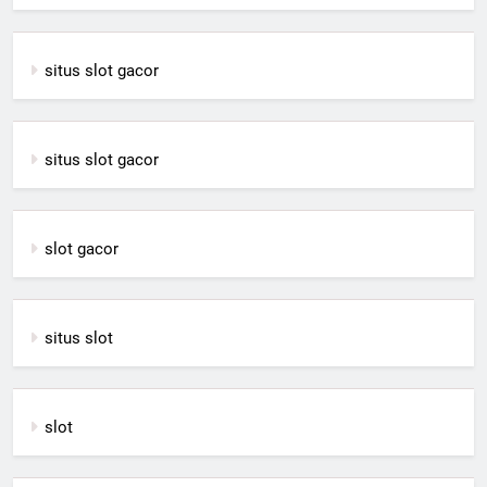
situs slot gacor
situs slot gacor
slot gacor
situs slot
slot