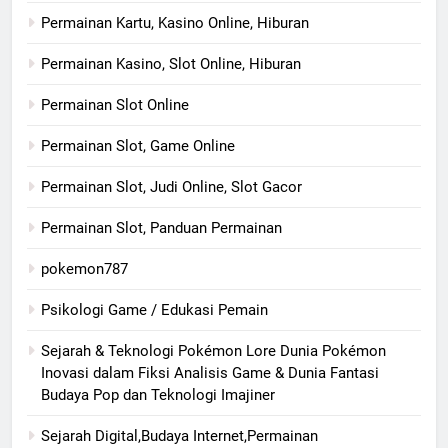
Permainan Kartu, Kasino Online, Hiburan
Permainan Kasino, Slot Online, Hiburan
Permainan Slot Online
Permainan Slot, Game Online
Permainan Slot, Judi Online, Slot Gacor
Permainan Slot, Panduan Permainan
pokemon787
Psikologi Game / Edukasi Pemain
Sejarah & Teknologi Pokémon Lore Dunia Pokémon
Inovasi dalam Fiksi Analisis Game & Dunia Fantasi
Budaya Pop dan Teknologi Imajiner
Sejarah Digital,Budaya Internet,Permainan