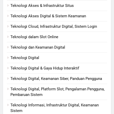
Teknologi Akses & Infrastruktur Situs
Teknologi Akses Digital & Sistem Keamanan
Teknologi Cloud, Infrastruktur Digital, Sistem Login
Teknologi dalam Slot Online
Teknologi dan Keamanan Digital
Teknologi Digital
Teknologi Digital & Gaya Hidup Interaktif
Teknologi Digital, Keamanan Siber, Panduan Pengguna
Teknologi Digital, Platform Slot, Pengalaman Pengguna,
Pembaruan Sistem
Teknologi Informasi, Infrastruktur Digital, Keamanan
Sistem