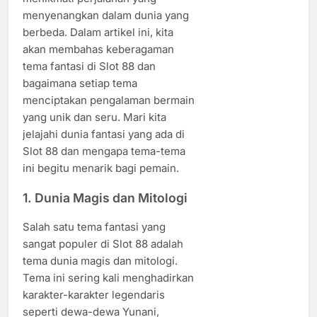
menyenangkan dalam dunia yang
berbeda. Dalam artikel ini, kita
akan membahas keberagaman
tema fantasi di Slot 88 dan
bagaimana setiap tema
menciptakan pengalaman bermain
yang unik dan seru. Mari kita
jelajahi dunia fantasi yang ada di
Slot 88 dan mengapa tema-tema
ini begitu menarik bagi pemain.
1.
Dunia Magis dan Mitologi
Salah satu tema fantasi yang
sangat populer di Slot 88 adalah
tema dunia magis dan mitologi.
Tema ini sering kali menghadirkan
karakter-karakter legendaris
seperti dewa-dewa Yunani,