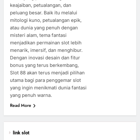
keajaiban, petualangan, dan
peluang besar. Baik itu melalui
mitologi kuno, petualangan epik,
atau dunia yang penuh dengan
misteri alam, tema fantasi
menjadikan permainan slot lebih
menarik, imersif, dan menghibur.
Dengan inovasi desain dan fitur
bonus yang terus berkembang,
Slot 88 akan terus menjadi pilihan
utama bagi para penggemar slot
yang ingin menikmati dunia fantasi
yang penuh warna.
Read More
link slot