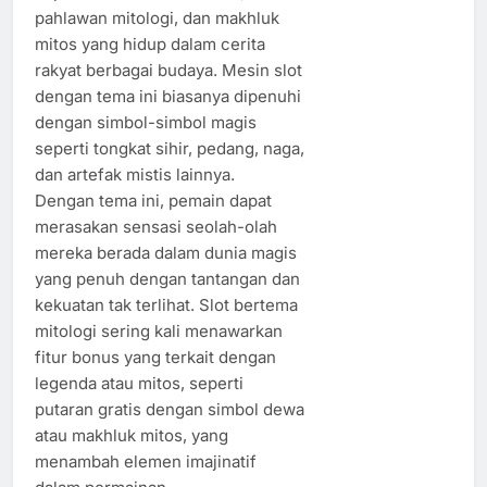
pahlawan mitologi, dan makhluk
mitos yang hidup dalam cerita
rakyat berbagai budaya. Mesin slot
dengan tema ini biasanya dipenuhi
dengan simbol-simbol magis
seperti tongkat sihir, pedang, naga,
dan artefak mistis lainnya.
Dengan tema ini, pemain dapat
merasakan sensasi seolah-olah
mereka berada dalam dunia magis
yang penuh dengan tantangan dan
kekuatan tak terlihat. Slot bertema
mitologi sering kali menawarkan
fitur bonus yang terkait dengan
legenda atau mitos, seperti
putaran gratis dengan simbol dewa
atau makhluk mitos, yang
menambah elemen imajinatif