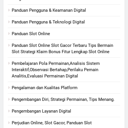
Panduan Pengguna & Keamanan Digital
Panduan Pengguna & Teknologi Digital
Panduan Slot Online
Panduan Slot Online Slot Gacor Terbaru Tips Bermain
Slot Strategi Klaim Bonus Fitur Lengkap Slot Online
Pembelajaran Pola Permainan,Analisis Sistem
Interaktif,Observasi Bertahap,Perilaku Pemain
Analitis,Evaluasi Permainan Digital
Pengalaman dan Kualitas Platform
Pengembangan Diri, Strategi Permainan, Tips Menang.
Pengembangan Layanan Digital
Perjudian Online, Slot Gacor, Panduan Slot