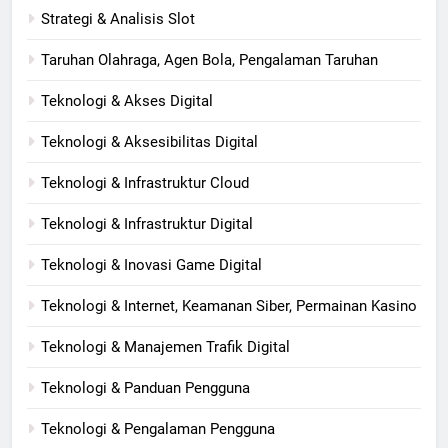
Strategi & Analisis Slot
Taruhan Olahraga, Agen Bola, Pengalaman Taruhan
Teknologi & Akses Digital
Teknologi & Aksesibilitas Digital
Teknologi & Infrastruktur Cloud
Teknologi & Infrastruktur Digital
Teknologi & Inovasi Game Digital
Teknologi & Internet, Keamanan Siber, Permainan Kasino
Teknologi & Manajemen Trafik Digital
Teknologi & Panduan Pengguna
Teknologi & Pengalaman Pengguna