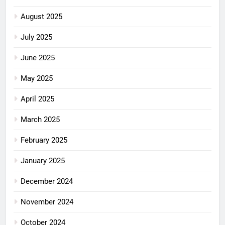
August 2025
July 2025
June 2025
May 2025
April 2025
March 2025
February 2025
January 2025
December 2024
November 2024
October 2024