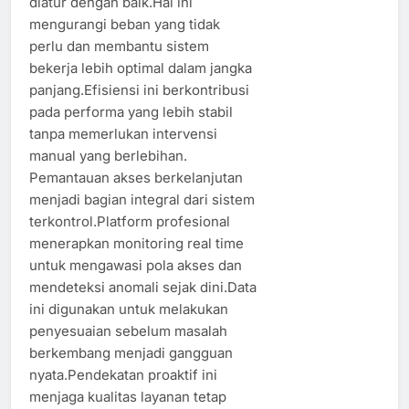
diatur dengan baik.Hal ini
mengurangi beban yang tidak
perlu dan membantu sistem
bekerja lebih optimal dalam jangka
panjang.Efisiensi ini berkontribusi
pada performa yang lebih stabil
tanpa memerlukan intervensi
manual yang berlebihan.
Pemantauan akses berkelanjutan
menjadi bagian integral dari sistem
terkontrol.Platform profesional
menerapkan monitoring real time
untuk mengawasi pola akses dan
mendeteksi anomali sejak dini.Data
ini digunakan untuk melakukan
penyesuaian sebelum masalah
berkembang menjadi gangguan
nyata.Pendekatan proaktif ini
menjaga kualitas layanan tetap