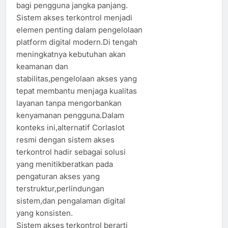
bagi pengguna jangka panjang.
Sistem akses terkontrol menjadi
elemen penting dalam pengelolaan
platform digital modern.Di tengah
meningkatnya kebutuhan akan
keamanan dan
stabilitas,pengelolaan akses yang
tepat membantu menjaga kualitas
layanan tanpa mengorbankan
kenyamanan pengguna.Dalam
konteks ini,alternatif Corlaslot
resmi dengan sistem akses
terkontrol hadir sebagai solusi
yang menitikberatkan pada
pengaturan akses yang
terstruktur,perlindungan
sistem,dan pengalaman digital
yang konsisten.
Sistem akses terkontrol berarti