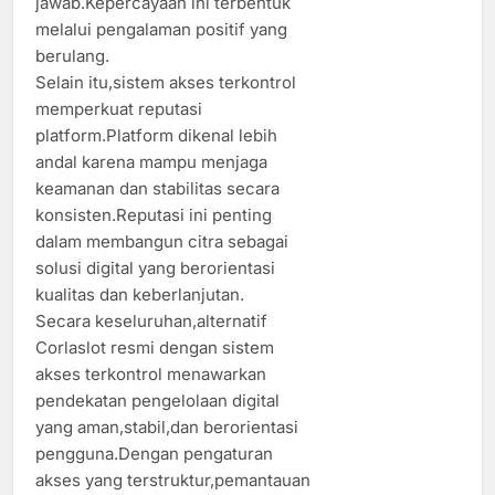
jawab.Kepercayaan ini terbentuk
melalui pengalaman positif yang
berulang.
Selain itu,sistem akses terkontrol
memperkuat reputasi
platform.Platform dikenal lebih
andal karena mampu menjaga
keamanan dan stabilitas secara
konsisten.Reputasi ini penting
dalam membangun citra sebagai
solusi digital yang berorientasi
kualitas dan keberlanjutan.
Secara keseluruhan,alternatif
Corlaslot resmi dengan sistem
akses terkontrol menawarkan
pendekatan pengelolaan digital
yang aman,stabil,dan berorientasi
pengguna.Dengan pengaturan
akses yang terstruktur,pemantauan