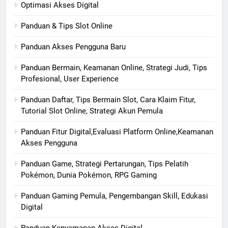
Optimasi Akses Digital
Panduan & Tips Slot Online
Panduan Akses Pengguna Baru
Panduan Bermain, Keamanan Online, Strategi Judi, Tips
Profesional, User Experience
Panduan Daftar, Tips Bermain Slot, Cara Klaim Fitur,
Tutorial Slot Online, Strategi Akun Pemula
Panduan Fitur Digital,Evaluasi Platform Online,Keamanan
Akses Pengguna
Panduan Game, Strategi Pertarungan, Tips Pelatih
Pokémon, Dunia Pokémon, RPG Gaming
Panduan Gaming Pemula, Pengembangan Skill, Edukasi
Digital