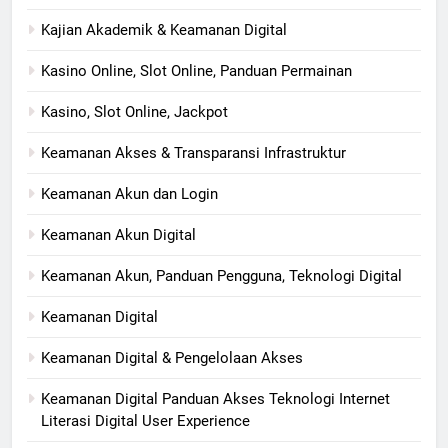
Kajian Akademik & Keamanan Digital
Kasino Online, Slot Online, Panduan Permainan
Kasino, Slot Online, Jackpot
Keamanan Akses & Transparansi Infrastruktur
Keamanan Akun dan Login
Keamanan Akun Digital
Keamanan Akun, Panduan Pengguna, Teknologi Digital
Keamanan Digital
Keamanan Digital & Pengelolaan Akses
Keamanan Digital Panduan Akses Teknologi Internet
Literasi Digital User Experience