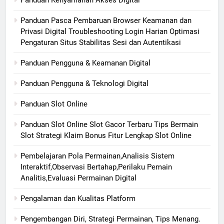
Panduan Kenyamanan Akses Digital
Panduan Pasca Pembaruan Browser Keamanan dan
Privasi Digital Troubleshooting Login Harian Optimasi
Pengaturan Situs Stabilitas Sesi dan Autentikasi
Panduan Pengguna & Keamanan Digital
Panduan Pengguna & Teknologi Digital
Panduan Slot Online
Panduan Slot Online Slot Gacor Terbaru Tips Bermain
Slot Strategi Klaim Bonus Fitur Lengkap Slot Online
Pembelajaran Pola Permainan,Analisis Sistem
Interaktif,Observasi Bertahap,Perilaku Pemain
Analitis,Evaluasi Permainan Digital
Pengalaman dan Kualitas Platform
Pengembangan Diri, Strategi Permainan, Tips Menang.