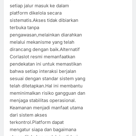
setiap jalur masuk ke dalam
platform dikelola secara
sistematis.Akses tidak dibiarkan
terbuka tanpa
pengawasan,melainkan diarahkan
melalui mekanisme yang telah
dirancang dengan baik.Alternatif
Corlaslot resmi memanfaatkan
pendekatan ini untuk memastikan
bahwa setiap interaksi berjalan
sesuai dengan standar sistem yang
telah ditetapkan.Hal ini membantu
meminimalkan risiko gangguan dan
menjaga stabilitas operasional.
Keamanan menjadi manfaat utama
dari sistem akses
terkontrol.Platform dapat
mengatur siapa dan bagaimana