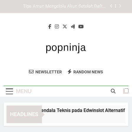
Skip
Tips Menjaga Keamanan Akun saat Menggunakan
to
Kaya787 Link Alternatif secara Bijak
content
Panduan LAE138 Link Alternatif untuk Pengguna
yang Mengutamakan Kecepatan
Cara Mengatasi Kendala Teknis pada Edwinslot
Alternatif agar Akses Lebih Stabil dan Nyaman
Tips Aman Mengelola Akun Setelah Daftar
Pokemon787
Tips Menjaga Keamanan Akun saat Menggunakan
Kaya787 Link Alternatif secara Bijak
Pop Ninja
Ikuti Berita Musik Terkini Dan Konten
Panduan LAE138 Link Alternatif untuk Pengguna
NEWSLETTER
RANDOM NEWS
yang Mengutamakan Kecepatan
Menarik Untuk Pecinta Musik Di Pop Ninja.
Musik, Berita Artis, Dan Lebih Banyak
MENU
Hiburan.
ra Mengatasi Kendala Teknis pada Edwinslot Alternatif agar 
HEADLINES
Months Ago