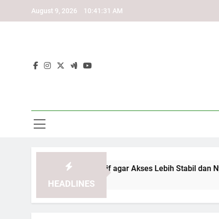
Skip
August 9, 2026
10:41:32 AM
to
content
Pop
Ikuti Beri
dwinslot Alternatif agar Akses Lebih Stabil dan Nyaman
HEADLINES