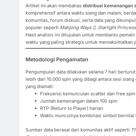
Artikel ini akan membahas
distribusi kemenangan s
komprehensif antara waktu siang dan malam, berda
komunitas, forum diskusi, serta data yang dikump
populer seperti
Mahjong Ways 2
,
Starlight Princes
Hasil analisis ini ditujukan untuk membantu pema
waktu yang paling strategis untuk memaksimalkan
Metodologi Pengamatan
Pengumpulan data dilakukan selama 7 hari berturut-
lebih dari 10.000 spin yang dibagi antara sesi siang
yang diamati:
Frekuensi kemunculan scatter dan free spin
Jumlah kemenangan dalam 100 spin
RTP (Return to Player) harian
Waktu munculnya kombinasi simbol bernilai 
Sumber data berasal dari komunitas aktif seperti
Th