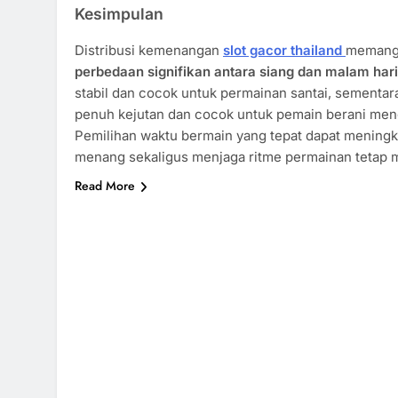
Kesimpulan
Distribusi kemenangan
slot gacor thailand
memang
perbedaan signifikan antara siang dan malam hari
stabil dan cocok untuk permainan santai, sementar
penuh kejutan dan cocok untuk pemain berani meng
Pemilihan waktu bermain yang tepat dapat mening
menang sekaligus menjaga ritme permainan tetap
Read More