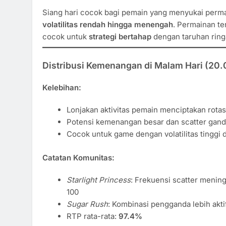
Siang hari cocok bagi pemain yang menyukai perm
volatilitas rendah hingga menengah
. Permainan ter
cocok untuk
strategi bertahap
dengan taruhan ring
Distribusi Kemenangan di Malam Hari (20.
Kelebihan:
Lonjakan aktivitas pemain menciptakan rotas
Potensi kemenangan besar dan scatter gand
Cocok untuk game dengan volatilitas tinggi 
Catatan Komunitas:
Starlight Princess
: Frekuensi scatter mening
100
Sugar Rush
: Kombinasi pengganda lebih aktif
RTP rata-rata:
97.4%