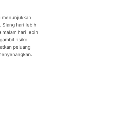
 menunjukkan
. Siang hari lebih
a malam hari lebih
ambil risiko.
katkan peluang
 menyenangkan.