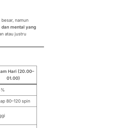
 besar, namun
 dan mental yang
n atau justru
am Hari (20.00–
01.00)
4%
iap 80–120 spin
ggi