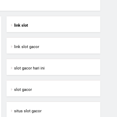
link slot
link slot gacor
slot gacor hari ini
slot gacor
situs slot gacor