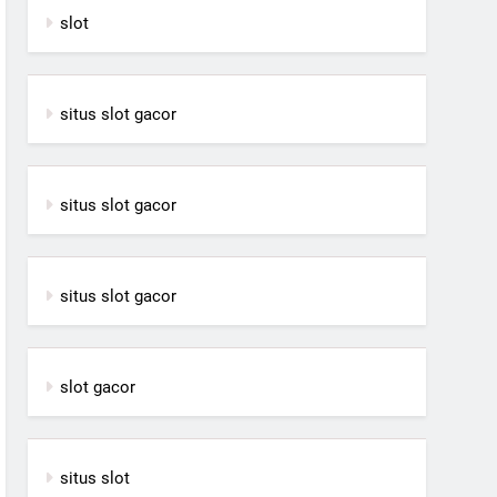
slot
situs slot gacor
situs slot gacor
situs slot gacor
slot gacor
situs slot