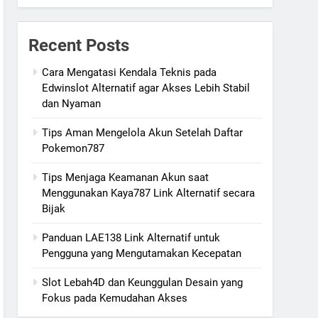
Recent Posts
Cara Mengatasi Kendala Teknis pada
Edwinslot Alternatif agar Akses Lebih Stabil
dan Nyaman
Tips Aman Mengelola Akun Setelah Daftar
Pokemon787
Tips Menjaga Keamanan Akun saat
Menggunakan Kaya787 Link Alternatif secara
Bijak
Panduan LAE138 Link Alternatif untuk
Pengguna yang Mengutamakan Kecepatan
Slot Lebah4D dan Keunggulan Desain yang
Fokus pada Kemudahan Akses