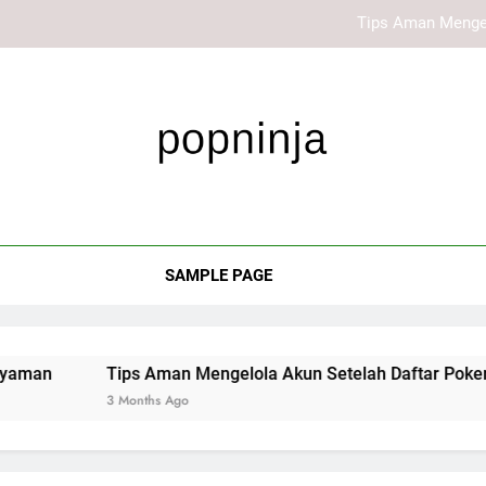
Tips Aman Menge
Tips Menjaga Keamanan Akun saat Menggunakan 
Panduan LAE138 Link Alternatif untuk P
Cara Mengatasi Kendala Teknis pada Edwinslot Alternat
 Ninja
Tips Aman Menge
ta Musik Terkini Dan Konten Menarik Untuk Pecinta Musik Di Pop 
Tips Menjaga Keamanan Akun saat Menggunakan 
SAMPLE PAGE
Panduan LAE138 Link Alternatif untuk P
Tips Aman Mengelola Akun Setelah Daftar Pokemon787
3 Months Ago