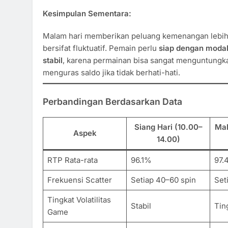
Kesimpulan Sementara:
Malam hari memberikan peluang kemenangan lebih
bersifat fluktuatif. Pemain perlu
siap dengan modal
stabil
, karena permainan bisa sangat menguntungka
menguras saldo jika tidak berhati-hati.
Perbandingan Berdasarkan Data
Siang Hari (10.00–
Mal
Aspek
14.00)
RTP Rata-rata
96.1%
97.
Frekuensi Scatter
Setiap 40–60 spin
Set
Tingkat Volatilitas
Stabil
Tin
Game