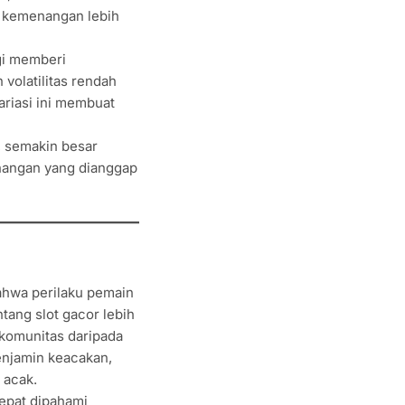
 kemenangan lebih
ggi memberi
volatilitas rendah
riasi ini membuat
, semakin besar
angan yang dianggap
ahwa perilaku pemain
ntang slot gacor lebih
 komunitas daripada
enjamin keacakan,
 acak.
 tepat dipahami