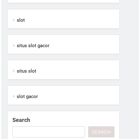
slot
situs slot gacor
situs slot
slot gacor
Search
SEARCH