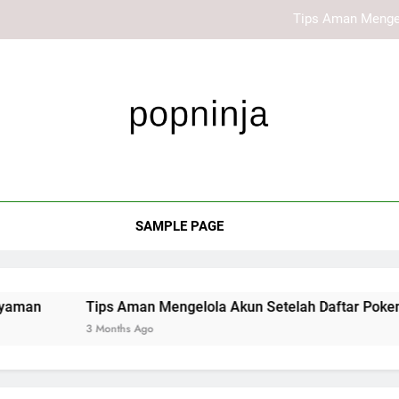
Tips Aman Menge
Tips Menjaga Keamanan Akun saat Menggunakan 
Panduan LAE138 Link Alternatif untuk P
Cara Mengatasi Kendala Teknis pada Edwinslot Alternat
 Ninja
Tips Aman Menge
ta Musik Terkini Dan Konten Menarik Untuk Pecinta Musik Di Pop 
Tips Menjaga Keamanan Akun saat Menggunakan 
SAMPLE PAGE
Panduan LAE138 Link Alternatif untuk P
Tips Aman Mengelola Akun Setelah Daftar Pokemon787
3 Months Ago