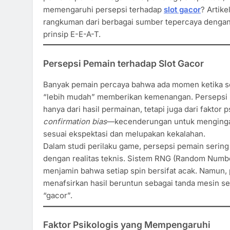
memengaruhi persepsi terhadap
slot gacor
? Artike
rangkuman dari berbagai sumber tepercaya dengan
prinsip E-E-A-T.
Persepsi Pemain terhadap Slot Gacor
Banyak pemain percaya bahwa ada momen ketika 
“lebih mudah” memberikan kemenangan. Persepsi 
hanya dari hasil permainan, tetapi juga dari faktor p
confirmation bias
—kecenderungan untuk menging
sesuai ekspektasi dan melupakan kekalahan.
Dalam studi perilaku game, persepsi pemain sering k
dengan realitas teknis. Sistem RNG (Random Numb
menjamin bahwa setiap spin bersifat acak. Namun,
menafsirkan hasil beruntun sebagai tanda mesin s
“gacor”.
Faktor Psikologis yang Mempengaruhi