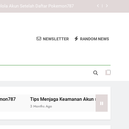
lola Akun Setelah Daftar Pokemon787
Kaya787 Link Alternatif secara Bijak
engguna yang Mengutamakan Kecepatan
NEWSLETTER
RANDOM NEWS
if agar Akses Lebih Stabil dan Nyaman
lola Akun Setelah Daftar Pokemon787
Ninja. Musik, Berita Artis, Dan Lebih Banyak Hiburan.
Kaya787 Link Alternatif secara Bijak
engguna yang Mengutamakan Kecepatan
Tips Menjaga Keamanan Akun saat Menggunakan Kaya787 Li
3 Months Ago