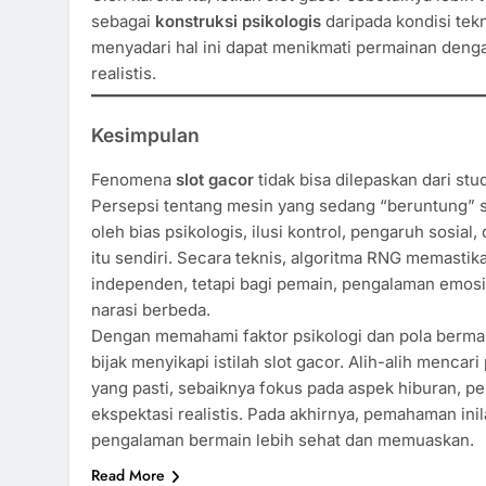
sebagai
konstruksi psikologis
daripada kondisi tek
menyadari hal ini dapat menikmati permainan denga
realistis.
Kesimpulan
Fenomena
slot gacor
tidak bisa dilepaskan dari stu
Persepsi tentang mesin yang sedang “beruntung” 
oleh bias psikologis, ilusi kontrol, pengaruh sosial
itu sendiri. Secara teknis, algoritma RNG memastika
independen, tetapi bagi pemain, pengalaman emos
narasi berbeda.
Dengan memahami faktor psikologi dan pola bermai
bijak menyikapi istilah slot gacor. Alih-alih menca
yang pasti, sebaiknya fokus pada aspek hiburan, p
ekspektasi realistis. Pada akhirnya, pemahaman ini
pengalaman bermain lebih sehat dan memuaskan.
Read More