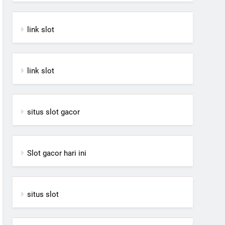
link slot
link slot
situs slot gacor
Slot gacor hari ini
situs slot