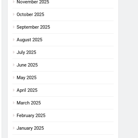
November 2025
October 2025
September 2025
August 2025
July 2025
June 2025
May 2025
April 2025
March 2025
February 2025
January 2025