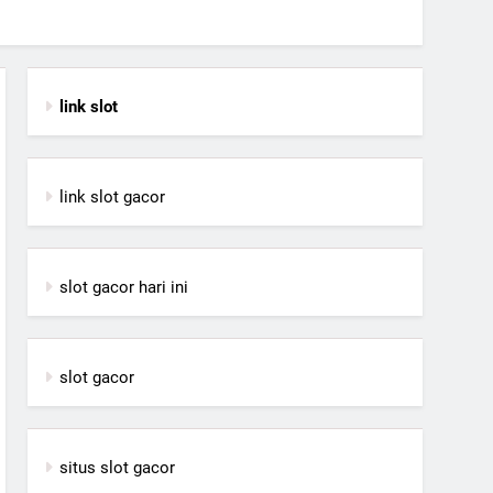
link slot
link slot gacor
slot gacor hari ini
slot gacor
situs slot gacor