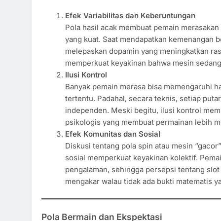
Efek Variabilitas dan Keberuntungan
Pola hasil acak membuat pemain merasakan 
yang kuat. Saat mendapatkan kemenangan be
melepaskan dopamin yang meningkatkan rasa
memperkuat keyakinan bahwa mesin sedang
Ilusi Kontrol
Banyak pemain merasa bisa memengaruhi has
tertentu. Padahal, secara teknis, setiap putar
independen. Meski begitu, ilusi kontrol me
psikologis yang membuat permainan lebih m
Efek Komunitas dan Sosial
Diskusi tentang pola spin atau mesin “gacor
sosial memperkuat keyakinan kolektif. Pemai
pengalaman, sehingga persepsi tentang slot
mengakar walau tidak ada bukti matematis 
Pola Bermain dan Ekspektasi