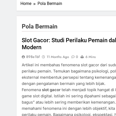
Home
Pola Bermain
Pola Bermain
Slot Gacor: Studi Perilaku Pemain da
Modern
898e1bf
11 Months Ago
0
6 Mins
Artikel ini membahas fenomena slot gacor dari sud
perilaku pemain. Temukan bagaimana psikologi, pola
eksternal membentuk persepsi tentang kemenangan
dengan pengalaman bermain yang lebih bijak.
Fenomena
slot gacor
telah menjadi topik hangat di
game slot digital. Istilah ini sering dipahami sebag
bagus” atau lebih sering memberikan kemenangan
memahami fenomena ini dengan lebih objektif, kita p
perilaku pemain. Bagaimana psikologi, ekspektasi, 