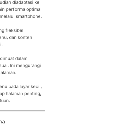
udian diadaptasi ke
min performa optimal
melalui smartphone.
g fleksibel,
enu, dan konten
i.
 dimuat dalam
sual. Ini mengurangi
halaman.
u pada layar kecil,
iap halaman penting,
tuan.
na