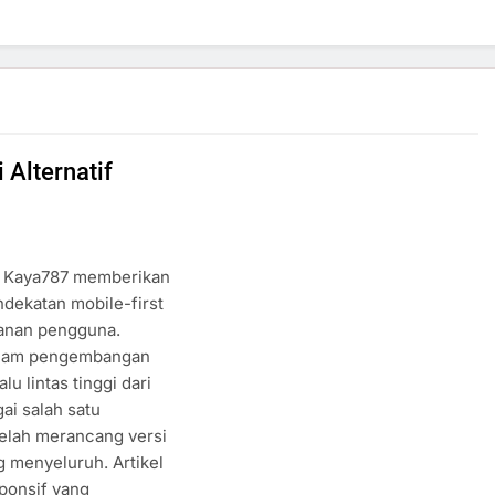
 Alternatif
tif Kaya787 memberikan
dekatan mobile-first
manan pengguna.
dalam pengembangan
lu lintas tinggi dari
gai salah satu
telah merancang versi
g menyeluruh. Artikel
ponsif yang