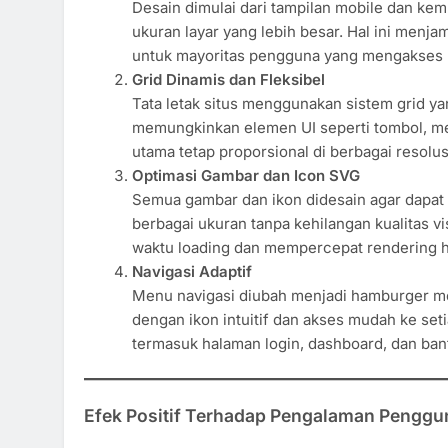
Desain dimulai dari tampilan mobile dan kem
ukuran layar yang lebih besar. Hal ini menja
untuk mayoritas pengguna yang mengakses 
Grid Dinamis dan Fleksibel
Tata letak situs menggunakan sistem grid yan
memungkinkan elemen UI seperti tombol, m
utama tetap proporsional di berbagai resolus
Optimasi Gambar dan Icon SVG
Semua gambar dan ikon didesain agar dapat
berbagai ukuran tanpa kehilangan kualitas vi
waktu loading dan mempercepat rendering 
Navigasi Adaptif
Menu navigasi diubah menjadi hamburger men
dengan ikon intuitif dan akses mudah ke set
termasuk halaman login, dashboard, dan ban
Efek Positif Terhadap Pengalaman Penggu