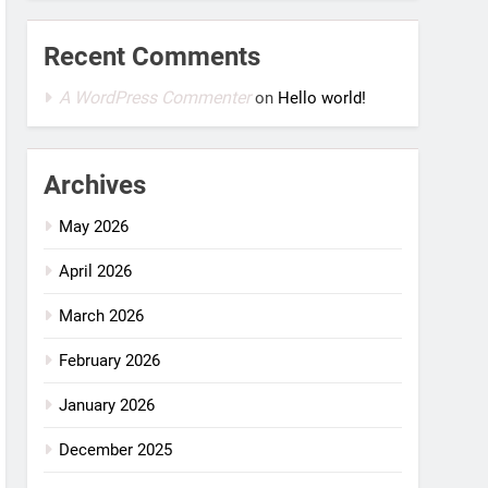
Recent Comments
A WordPress Commenter
on
Hello world!
Archives
May 2026
April 2026
March 2026
February 2026
January 2026
December 2025