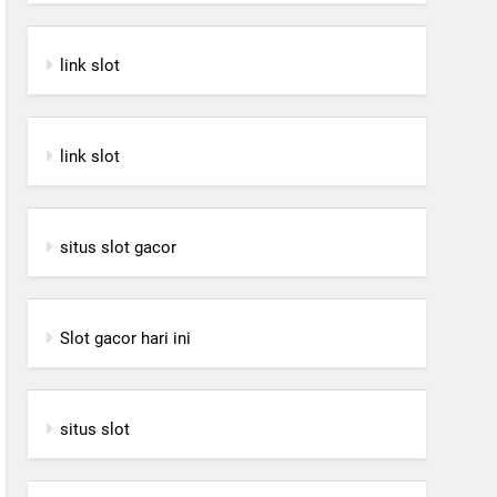
link slot
link slot
situs slot gacor
Slot gacor hari ini
situs slot