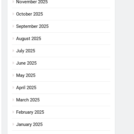
November 2025
October 2025
September 2025
August 2025
July 2025
June 2025
May 2025
April 2025
March 2025
February 2025
January 2025