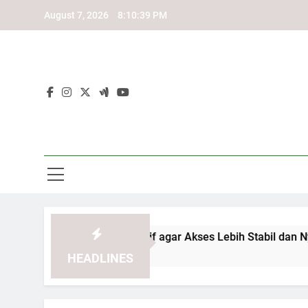
Skip
August 7, 2026
8:10:40 PM
to
content
Pop
Ikuti Beri
dwinslot Alternatif agar Akses Lebih Stabil dan Nyaman
HEADLINES