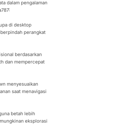
ata dalam pengalaman
a787:
pa di desktop
berpindah perangkat
isional berdasarkan
dth dan mempercepat
down menyesuaikan
anan saat menavigasi
una betah lebih
mungkinan eksplorasi