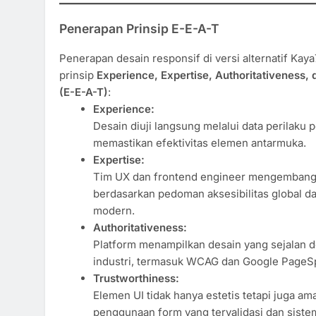
Penerapan Prinsip E-E-A-T
Penerapan desain responsif di versi alternatif Kay
prinsip
Experience, Expertise, Authoritativeness,
(E-E-A-T)
:
Experience:
Desain diuji langsung melalui data perilaku
memastikan efektivitas elemen antarmuka.
Expertise:
Tim UX dan frontend engineer mengembang
berdasarkan pedoman aksesibilitas global da
modern.
Authoritativeness:
Platform menampilkan desain yang sejalan 
industri, termasuk WCAG dan Google PageSp
Trustworthiness:
Elemen UI tidak hanya estetis tetapi juga am
penggunaan form yang tervalidasi dan sistem