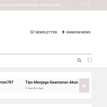
lola Akun Setelah Daftar Pokemon787
Kaya787 Link Alternatif secara Bijak
engguna yang Mengutamakan Kecepatan
NEWSLETTER
RANDOM NEWS
if agar Akses Lebih Stabil dan Nyaman
lola Akun Setelah Daftar Pokemon787
Ninja. Musik, Berita Artis, Dan Lebih Banyak Hiburan.
Kaya787 Link Alternatif secara Bijak
engguna yang Mengutamakan Kecepatan
Tips Menjaga Keamanan Akun saat Menggunakan Kaya787 Li
3 Months Ago