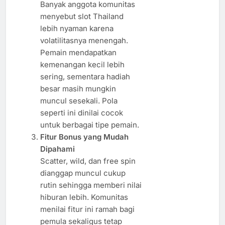
Banyak anggota komunitas
menyebut slot Thailand
lebih nyaman karena
volatilitasnya menengah.
Pemain mendapatkan
kemenangan kecil lebih
sering, sementara hadiah
besar masih mungkin
muncul sesekali. Pola
seperti ini dinilai cocok
untuk berbagai tipe pemain.
Fitur Bonus yang Mudah
Dipahami
Scatter, wild, dan free spin
dianggap muncul cukup
rutin sehingga memberi nilai
hiburan lebih. Komunitas
menilai fitur ini ramah bagi
pemula sekaligus tetap