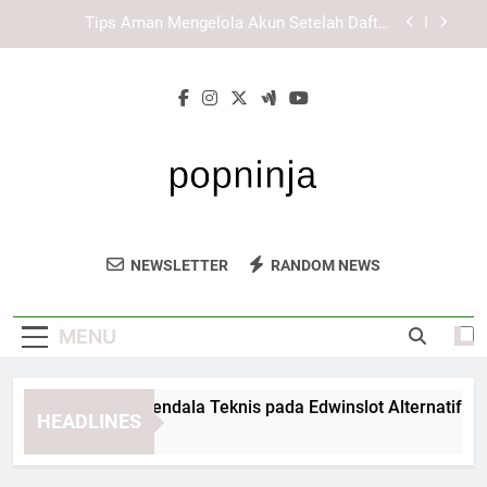
Skip
Tips Menjaga Keamanan Akun saat Menggunakan
to
Kaya787 Link Alternatif secara Bijak
content
Panduan LAE138 Link Alternatif untuk Pengguna
yang Mengutamakan Kecepatan
Cara Mengatasi Kendala Teknis pada Edwinslot
Alternatif agar Akses Lebih Stabil dan Nyaman
Tips Aman Mengelola Akun Setelah Daftar
Pokemon787
Tips Menjaga Keamanan Akun saat Menggunakan
Kaya787 Link Alternatif secara Bijak
Pop Ninja
Ikuti Berita Musik Terkini Dan Konten
Panduan LAE138 Link Alternatif untuk Pengguna
NEWSLETTER
RANDOM NEWS
yang Mengutamakan Kecepatan
Menarik Untuk Pecinta Musik Di Pop Ninja.
Musik, Berita Artis, Dan Lebih Banyak
MENU
Hiburan.
ra Mengatasi Kendala Teknis pada Edwinslot Alternatif agar 
HEADLINES
Months Ago