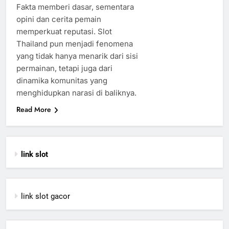
Fakta memberi dasar, sementara
opini dan cerita pemain
memperkuat reputasi. Slot
Thailand pun menjadi fenomena
yang tidak hanya menarik dari sisi
permainan, tetapi juga dari
dinamika komunitas yang
menghidupkan narasi di baliknya.
Read More
link slot
link slot gacor