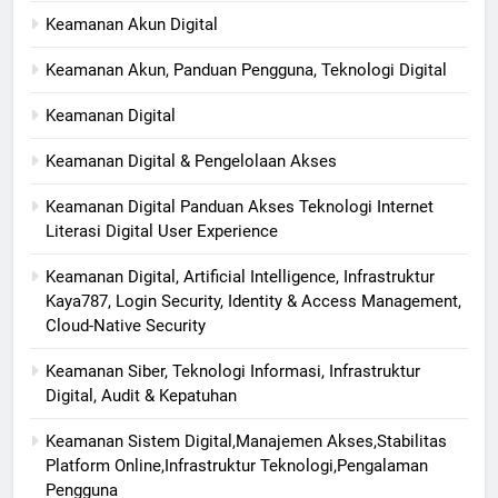
Keamanan Akun Digital
Keamanan Akun, Panduan Pengguna, Teknologi Digital
Keamanan Digital
Keamanan Digital & Pengelolaan Akses
Keamanan Digital Panduan Akses Teknologi Internet
Literasi Digital User Experience
Keamanan Digital, Artificial Intelligence, Infrastruktur
Kaya787, Login Security, Identity & Access Management,
Cloud-Native Security
Keamanan Siber, Teknologi Informasi, Infrastruktur
Digital, Audit & Kepatuhan
Keamanan Sistem Digital,Manajemen Akses,Stabilitas
Platform Online,Infrastruktur Teknologi,Pengalaman
Pengguna