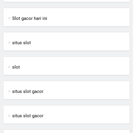
Slot gacor hari ini
situs slot
slot
situs slot gacor
situs slot gacor