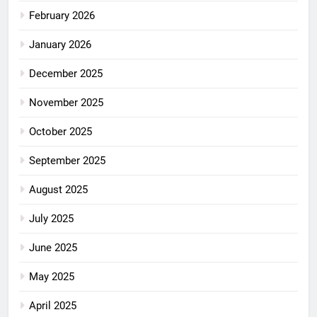
February 2026
January 2026
December 2025
November 2025
October 2025
September 2025
August 2025
July 2025
June 2025
May 2025
April 2025