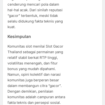
cenderung mencari pola dalam
hal-hal acak. Dari sinilah reputasi
“gacor” terbentuk, meski tidak
selalu didukung fakta teknis yang
kuat.
Kesimpulan
Komunitas slot menilai Slot Gacor
Thailand sebagai permainan yang
relatif stabil berkat RTP tinggi,
volatilitas menengah, dan fitur
bonus yang mudah dipahami.
Namun, opini kolektif dan narasi
komunitas juga berperan besar
dalam membangun citra “gacor”.
Dengan demikian, penilaian
komunitas adalah campuran antara
fakta teknis dan persepsi sosial.