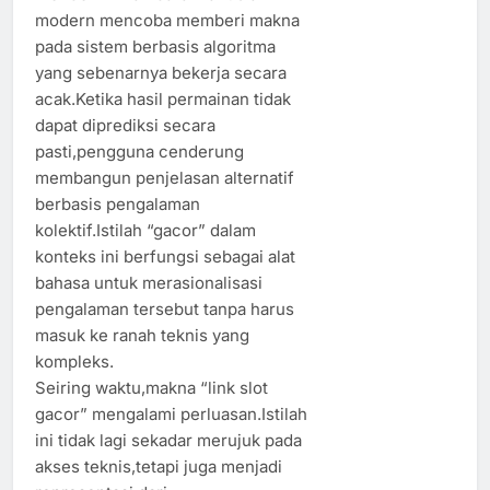
modern mencoba memberi makna
pada sistem berbasis algoritma
yang sebenarnya bekerja secara
acak.Ketika hasil permainan tidak
dapat diprediksi secara
pasti,pengguna cenderung
membangun penjelasan alternatif
berbasis pengalaman
kolektif.Istilah “gacor” dalam
konteks ini berfungsi sebagai alat
bahasa untuk merasionalisasi
pengalaman tersebut tanpa harus
masuk ke ranah teknis yang
kompleks.
Seiring waktu,makna “link slot
gacor” mengalami perluasan.Istilah
ini tidak lagi sekadar merujuk pada
akses teknis,tetapi juga menjadi