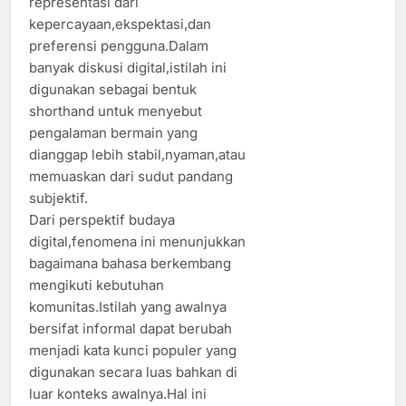
representasi dari
kepercayaan,ekspektasi,dan
preferensi pengguna.Dalam
banyak diskusi digital,istilah ini
digunakan sebagai bentuk
shorthand untuk menyebut
pengalaman bermain yang
dianggap lebih stabil,nyaman,atau
memuaskan dari sudut pandang
subjektif.
Dari perspektif budaya
digital,fenomena ini menunjukkan
bagaimana bahasa berkembang
mengikuti kebutuhan
komunitas.Istilah yang awalnya
bersifat informal dapat berubah
menjadi kata kunci populer yang
digunakan secara luas bahkan di
luar konteks awalnya.Hal ini