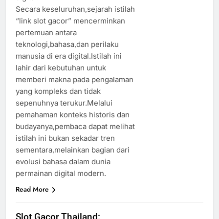
Secara keseluruhan,sejarah istilah
“link slot gacor” mencerminkan
pertemuan antara
teknologi,bahasa,dan perilaku
manusia di era digital.Istilah ini
lahir dari kebutuhan untuk
memberi makna pada pengalaman
yang kompleks dan tidak
sepenuhnya terukur.Melalui
pemahaman konteks historis dan
budayanya,pembaca dapat melihat
istilah ini bukan sekadar tren
sementara,melainkan bagian dari
evolusi bahasa dalam dunia
permainan digital modern.
Read More
Slot Gacor Thailand: