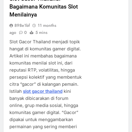
Bagaimana Komunitas Slot
Menilainya
898e1bf
11 months
ago
0
5 mins
Slot Gacor Thailand menjadi topik
hangat di komunitas gamer digital.
Artikel ini membahas bagaimana
komunitas menilai slot ini, dari
reputasi RTP, volatilitas, hingga
persepsi kolektif yang membentuk
citra “gacor” di kalangan pemain.
Istilah
slot gacor thailand
kini
banyak dibicarakan di forum
online, grup media sosial, hingga
komunitas gamer digital. “Gacor”
dipakai untuk menggambarkan
permainan yang sering memberi