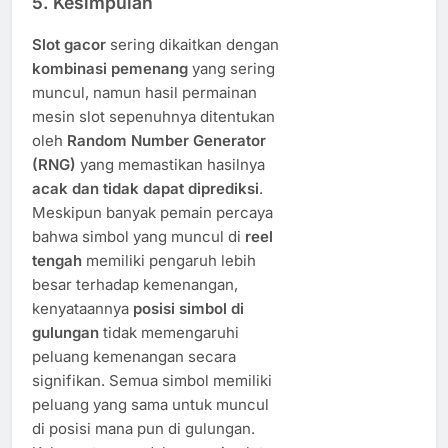
5. Kesimpulan
Slot gacor
sering dikaitkan dengan
kombinasi pemenang
yang sering
muncul, namun hasil permainan
mesin slot sepenuhnya ditentukan
oleh
Random Number Generator
(RNG)
yang memastikan hasilnya
acak dan tidak dapat diprediksi
.
Meskipun banyak pemain percaya
bahwa simbol yang muncul di
reel
tengah
memiliki pengaruh lebih
besar terhadap kemenangan,
kenyataannya
posisi simbol di
gulungan
tidak memengaruhi
peluang kemenangan secara
signifikan. Semua simbol memiliki
peluang yang sama untuk muncul
di posisi mana pun di gulungan.