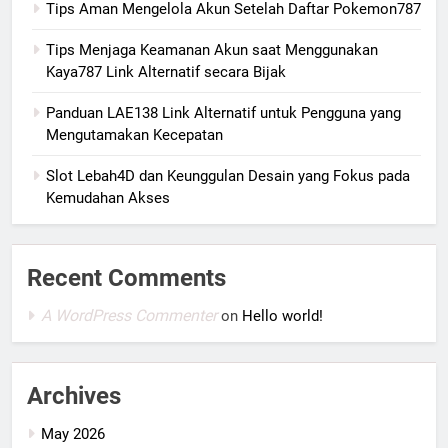
Tips Aman Mengelola Akun Setelah Daftar Pokemon787
Tips Menjaga Keamanan Akun saat Menggunakan
Kaya787 Link Alternatif secara Bijak
Panduan LAE138 Link Alternatif untuk Pengguna yang
Mengutamakan Kecepatan
Slot Lebah4D dan Keunggulan Desain yang Fokus pada
Kemudahan Akses
Recent Comments
A WordPress Commenter
on
Hello world!
Archives
May 2026