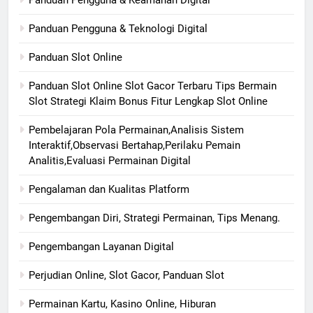
Panduan Pengguna & Teknologi Digital
Panduan Slot Online
Panduan Slot Online Slot Gacor Terbaru Tips Bermain
Slot Strategi Klaim Bonus Fitur Lengkap Slot Online
Pembelajaran Pola Permainan,Analisis Sistem
Interaktif,Observasi Bertahap,Perilaku Pemain
Analitis,Evaluasi Permainan Digital
Pengalaman dan Kualitas Platform
Pengembangan Diri, Strategi Permainan, Tips Menang.
Pengembangan Layanan Digital
Perjudian Online, Slot Gacor, Panduan Slot
Permainan Kartu, Kasino Online, Hiburan