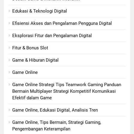
Edukasi & Teknologi Digital
Efisiensi Akses dan Pengalaman Pengguna Digital
Eksplorasi Fitur dan Pengalaman Digital
Fitur & Bonus Slot
Game & Hiburan Digital
Game Online
Game Online Strategi Tips Teamwork Gaming Panduan
Bermain Multiplayer Strategi Kompetitif Komunikasi
Efektif dalam Game
Game Online, Edukasi Digital, Analisis Tren
Game Online, Tips Bermain, Strategi Gaming,
Pengembangan Keterampilan