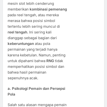
mesin slot lebih cenderung
memberikan
kombinasi pemenang
pada reel tengah, atau mereka
merasa bahwa posisi simbol
tertentu lebih sering muncul di
reel tengah
. Ini sering kali
dianggap sebagai bagian dari
keberuntungan
atau pola
permainan yang terjadi hanya
karena kebetulan. Namun, penting
untuk dipahami bahwa
RNG
tidak
memperhatikan posisi simbol dan
bahwa hasil permainan
sepenuhnya acak.
a.
Psikologi Pemain dan Persepsi
Pola
Salah satu alasan mengapa pemain