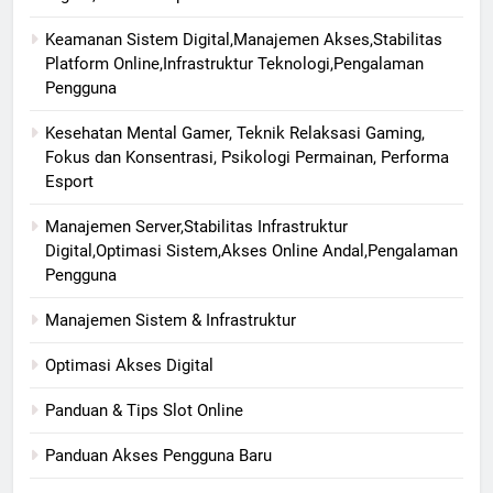
Keamanan Sistem Digital,Manajemen Akses,Stabilitas
Platform Online,Infrastruktur Teknologi,Pengalaman
Pengguna
Kesehatan Mental Gamer, Teknik Relaksasi Gaming,
Fokus dan Konsentrasi, Psikologi Permainan, Performa
Esport
Manajemen Server,Stabilitas Infrastruktur
Digital,Optimasi Sistem,Akses Online Andal,Pengalaman
Pengguna
Manajemen Sistem & Infrastruktur
Optimasi Akses Digital
Panduan & Tips Slot Online
Panduan Akses Pengguna Baru