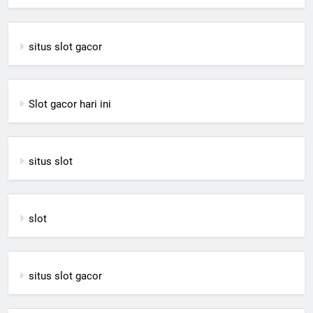
situs slot gacor
Slot gacor hari ini
situs slot
slot
situs slot gacor