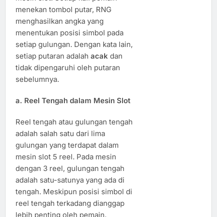
menekan tombol putar, RNG
menghasilkan angka yang
menentukan posisi simbol pada
setiap gulungan. Dengan kata lain,
setiap putaran adalah
acak
dan
tidak dipengaruhi oleh putaran
sebelumnya.
a.
Reel Tengah dalam Mesin Slot
Reel tengah atau gulungan tengah
adalah salah satu dari lima
gulungan yang terdapat dalam
mesin slot 5 reel. Pada mesin
dengan 3 reel, gulungan tengah
adalah satu-satunya yang ada di
tengah. Meskipun posisi simbol di
reel tengah terkadang dianggap
lebih penting oleh pemain,