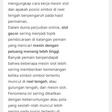
mengungkap cara kerja mesin slot
dan apakah posisi simbol di reel
tengah berpengaruh pada hasil
permainan.
Dalam dunia perjudian online,
slot
gacor
sering menjadi topik
pembicaraan di kalangan pemain
yang mencari
mesin dengan
peluang menang lebih tinggi
.
Banyak pemain berpendapat
bahwa beberapa mesin slot lebih
sering memberikan kemenangan
ketika simbol-simbol tertentu
muncul di
reel tengah
, atau
gulungan tengah, dari mesin slot.
Fenomena ini sering dikaitkan
dengan keberuntungan atau pola
yang seolah-olah muncul lebih
sering pada posisi tertentu di