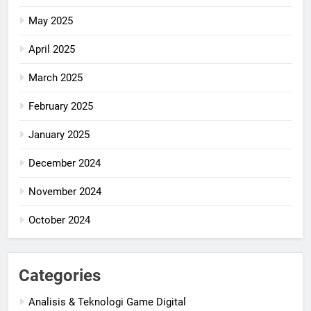
May 2025
April 2025
March 2025
February 2025
January 2025
December 2024
November 2024
October 2024
Categories
Analisis & Teknologi Game Digital