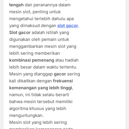
tengah
dan peranannya dalam
mesin slot, penting untuk
mengetahui terlebih dahulu apa
yang dimaksud dengan
slot gacor
.
Slot gacor
adalah istilah yang
digunakan oleh pemain untuk
menggambarkan mesin slot yang
lebih sering memberikan
kombinasi pemenang
atau hadiah
lebih besar dalam waktu tertentu.
Mesin yang dianggap
gacor
sering
kali dikaitkan dengan
frekuensi
kemenangan yang lebih tinggi
,
namun, ini tidak selalu berarti
bahwa mesin tersebut memiliki
algoritma khusus yang lebih
menguntungkan.
Mesin slot yang lebih sering