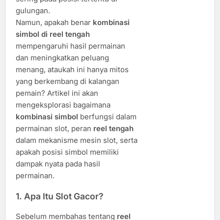
gulungan.
Namun, apakah benar
kombinasi
simbol di reel tengah
mempengaruhi hasil permainan
dan meningkatkan peluang
menang, ataukah ini hanya mitos
yang berkembang di kalangan
pemain? Artikel ini akan
mengeksplorasi bagaimana
kombinasi simbol
berfungsi dalam
permainan slot, peran
reel tengah
dalam mekanisme mesin slot, serta
apakah posisi simbol memiliki
dampak nyata pada hasil
permainan.
1. Apa Itu Slot Gacor?
Sebelum membahas tentang
reel