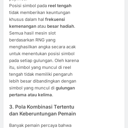
Posisi simbol pada
reel tengah
tidak memberikan keuntungan
khusus dalam hal
frekuensi
kemenangan
atau
besar hadiah
.
Semua hasil mesin slot
berdasarkan RNG yang
menghasilkan angka secara acak
untuk menentukan posisi simbol
pada setiap gulungan. Oleh karena
itu, simbol yang muncul di reel
tengah tidak memiliki pengaruh
lebih besar dibandingkan dengan
simbol yang muncul di
gulungan
pertama atau kelima
.
3. Pola Kombinasi Tertentu
dan Keberuntungan Pemain
Banyak pemain percaya bahwa