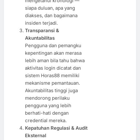
mengetahui kronologi —
siapa duluan, apa yang
diakses, dan bagaimana
insiden terjadi.
Transparansi &
Akuntabilitas
Pengguna dan pemangku
kepentingan akan merasa
lebih aman bila tahu bahwa
aktivitas login dicatat dan
sistem Horas88 memiliki
mekanisme pemantauan.
Akuntabilitas tinggi juga
mendorong perilaku
pengguna yang lebih
berhati-hati dengan
credential mereka.
Kepatuhan Regulasi & Audit
Eksternal