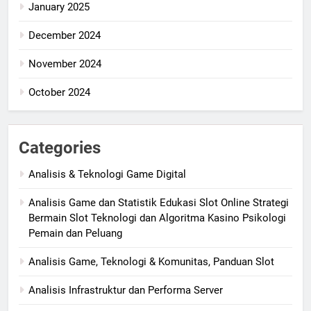
January 2025
December 2024
November 2024
October 2024
Categories
Analisis & Teknologi Game Digital
Analisis Game dan Statistik Edukasi Slot Online Strategi
Bermain Slot Teknologi dan Algoritma Kasino Psikologi
Pemain dan Peluang
Analisis Game, Teknologi & Komunitas, Panduan Slot
Analisis Infrastruktur dan Performa Server