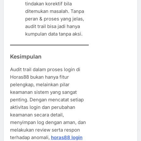
tindakan korektif bila
ditemukan masalah. Tanpa
peran & proses yang jelas,
audit trail bisa jadi hanya
kumpulan data tanpa aksi.
Kesimpulan
Audit trail dalam proses login di
Horas88 bukan hanya fitur
pelengkap, melainkan pilar
keamanan sistem yang sangat
penting. Dengan mencatat setiap
aktivitas login dan perubahan
keamanan secara detail,
menyimpan log dengan aman, dan
melakukan review serta respon
terhadap anomali,
horas88 login