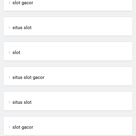
slot gacor
situs slot
slot
situs slot gacor
situs slot
slot gacor