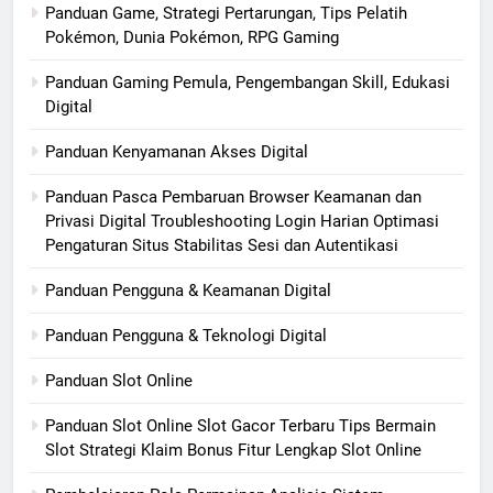
Panduan Game, Strategi Pertarungan, Tips Pelatih
Pokémon, Dunia Pokémon, RPG Gaming
Panduan Gaming Pemula, Pengembangan Skill, Edukasi
Digital
Panduan Kenyamanan Akses Digital
Panduan Pasca Pembaruan Browser Keamanan dan
Privasi Digital Troubleshooting Login Harian Optimasi
Pengaturan Situs Stabilitas Sesi dan Autentikasi
Panduan Pengguna & Keamanan Digital
Panduan Pengguna & Teknologi Digital
Panduan Slot Online
Panduan Slot Online Slot Gacor Terbaru Tips Bermain
Slot Strategi Klaim Bonus Fitur Lengkap Slot Online