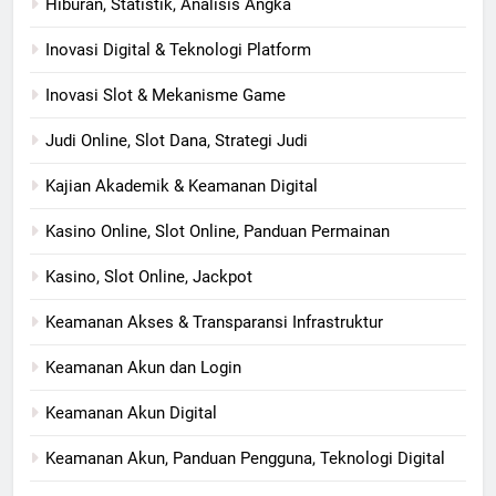
Hiburan, Statistik, Analisis Angka
Inovasi Digital & Teknologi Platform
Inovasi Slot & Mekanisme Game
Judi Online, Slot Dana, Strategi Judi
Kajian Akademik & Keamanan Digital
Kasino Online, Slot Online, Panduan Permainan
Kasino, Slot Online, Jackpot
Keamanan Akses & Transparansi Infrastruktur
Keamanan Akun dan Login
Keamanan Akun Digital
Keamanan Akun, Panduan Pengguna, Teknologi Digital