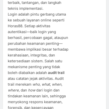
terbaik, tantangan, dan langkah
teknis implementasi.
Login adalah pintu gerbang utama
ke sebuah layanan online seperti
Horas88. Setiap aktivitas
autentikasi—baik login yang
berhasil, percobaan gagal, ataupun
perubahan keamanan penting—
membawa implikasi besar terhadap
kerahasiaan, integritas, dan
ketersediaan sistem. Salah satu
mekanisme penting yang tidak
boleh diabaikan adalah
audit trail
atau catatan jejak aktivitas. Audit
trail merekam
who
,
what
,
when
,
where
, dan
how
dari login dan
tindakan keamanan lain, sehingga
menyokong respons keamanan,
forensik, dan kepercayaan