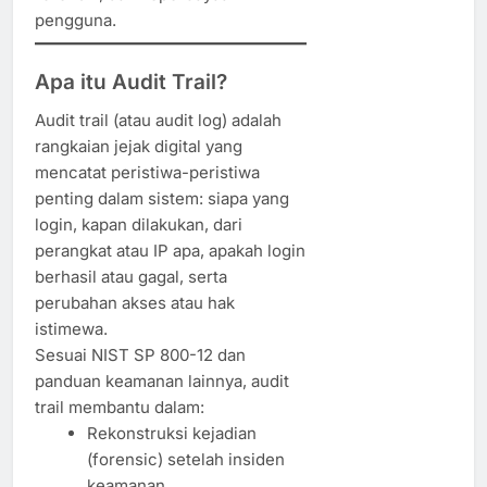
pengguna.
Apa itu Audit Trail?
Audit trail (atau audit log) adalah
rangkaian jejak digital yang
mencatat peristiwa-peristiwa
penting dalam sistem: siapa yang
login, kapan dilakukan, dari
perangkat atau IP apa, apakah login
berhasil atau gagal, serta
perubahan akses atau hak
istimewa.
Sesuai NIST SP 800-12 dan
panduan keamanan lainnya, audit
trail membantu dalam:
Rekonstruksi kejadian
(forensic) setelah insiden
keamanan.