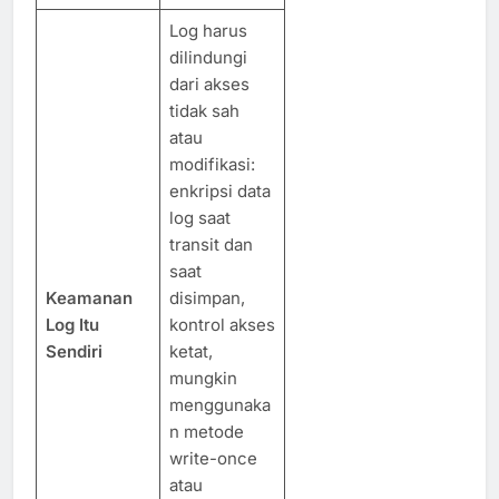
Log harus
dilindungi
dari akses
tidak sah
atau
modifikasi:
enkripsi data
log saat
transit dan
saat
Keamanan
disimpan,
Log Itu
kontrol akses
Sendiri
ketat,
mungkin
menggunaka
n metode
write-once
atau