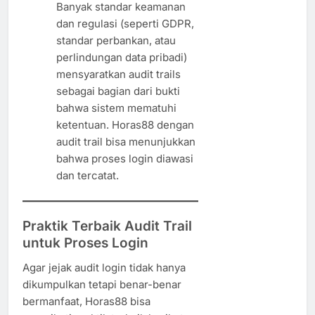
Banyak standar keamanan
dan regulasi (seperti GDPR,
standar perbankan, atau
perlindungan data pribadi)
mensyaratkan audit trails
sebagai bagian dari bukti
bahwa sistem mematuhi
ketentuan. Horas88 dengan
audit trail bisa menunjukkan
bahwa proses login diawasi
dan tercatat.
Praktik Terbaik Audit Trail
untuk Proses Login
Agar jejak audit login tidak hanya
dikumpulkan tetapi benar-benar
bermanfaat, Horas88 bisa