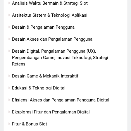
Analisis Waktu Bermain & Strategi Slot
Arsitektur Sistem & Teknologi Aplikasi
Desain & Pengalaman Pengguna
Desain Akses dan Pengalaman Pengguna
Desain Digital, Pengalaman Pengguna (UX),
Pengembangan Game, Inovasi Teknologi, Strategi
Retensi
Desain Game & Mekanik Interaktif
Edukasi & Teknologi Digital
Efisiensi Akses dan Pengalaman Pengguna Digital
Eksplorasi Fitur dan Pengalaman Digital
Fitur & Bonus Slot