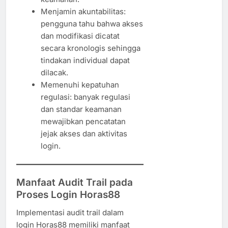
Menjamin akuntabilitas:
pengguna tahu bahwa akses
dan modifikasi dicatat
secara kronologis sehingga
tindakan individual dapat
dilacak.
Memenuhi kepatuhan
regulasi: banyak regulasi
dan standar keamanan
mewajibkan pencatatan
jejak akses dan aktivitas
login.
Manfaat Audit Trail pada
Proses Login Horas88
Implementasi audit trail dalam
login Horas88 memiliki manfaat