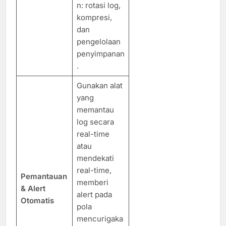
n: rotasi log,
kompresi,
dan
pengelolaan
penyimpanan
.
Gunakan alat
yang
memantau
log secara
real-time
atau
mendekati
real-time,
Pemantauan
memberi
& Alert
alert pada
Otomatis
pola
mencurigaka