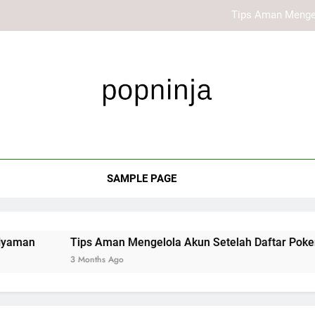
Tips Aman Menge
Tips Menjaga Keamanan Akun saat Menggunakan 
Panduan LAE138 Link Alternatif untuk P
Cara Mengatasi Kendala Teknis pada Edwinslot Alternat
 Ninja
Tips Aman Menge
ta Musik Terkini Dan Konten Menarik Untuk Pecinta Musik Di Pop 
Tips Menjaga Keamanan Akun saat Menggunakan 
SAMPLE PAGE
Panduan LAE138 Link Alternatif untuk P
Tips Aman Mengelola Akun Setelah Daftar Pokemon787
3 Months Ago