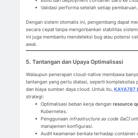
Build dan deployment container baru ke clus
Validasi performa setelah setiap pembaruan.
Dengan sistem otomatis ini, pengembang dapat mer
secara cepat tanpa mengorbankan stabilitas sistem
ini juga membantu mendeteksi bug atau potensi ce
awal.
5. Tantangan dan Upaya Optimalisasi
Walaupun penerapan cloud-native membawa banya
tantangan yang perlu diatasi, seperti kompleksitas
dan biaya sumber daya cloud. Untuk itu,
KAYA787 
strategi:
Optimalisasi beban kerja dengan
resource q
Kubernetes.
Penggunaan
infrastructure as code (IaC)
unt
manajemen konfigurasi.
Audit keamanan berkala terhadap container 