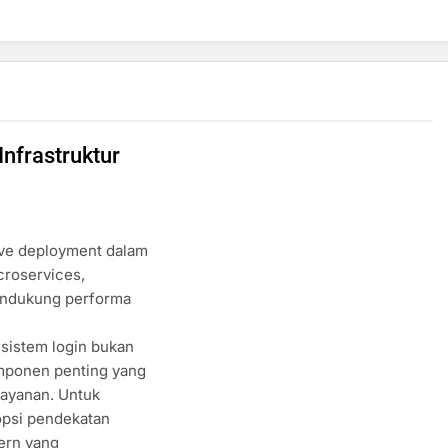
Infrastruktur
ive deployment dalam
croservices,
mendukung performa
 sistem login bukan
komponen penting yang
ayanan. Untuk
si pendekatan
ern yang