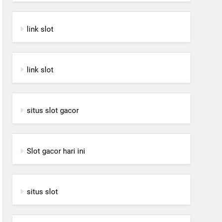
link slot
link slot
situs slot gacor
Slot gacor hari ini
situs slot