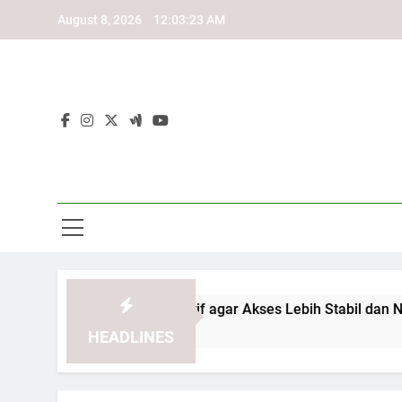
Skip
August 8, 2026
12:03:24 AM
to
content
Pop
Ikuti Beri
dwinslot Alternatif agar Akses Lebih Stabil dan Nyaman
HEADLINES