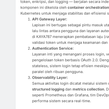
token, enkripsi, dan logging — berjalan secara in
komponen ini dikelola oleh
container orchestration
Kubernetes untuk menjaga stabilitas dan efisiensi 
API Gateway Layer:
Lapisan ini bertugas sebagai pintu masuk u
lalu lintas antara pengguna dan layanan aute
di KAYA787 menerapkan pembatasan laju (
ra
validasi token untuk menjaga keamanan dan
Authentication Service:
Layanan inti yang menangani proses login, ver
pengelolaan token berbasis OAuth 2.0. Den
stateless, sistem login tetap efisien meskip
paralel oleh ribuan pengguna.
Observability Layer:
Semua aktivitas login dicatat melalui sistem
structured logging
dan
metrics collection
. 
seperti Prometheus dan Grafana, tim DevO
performa sistem secara real-time.