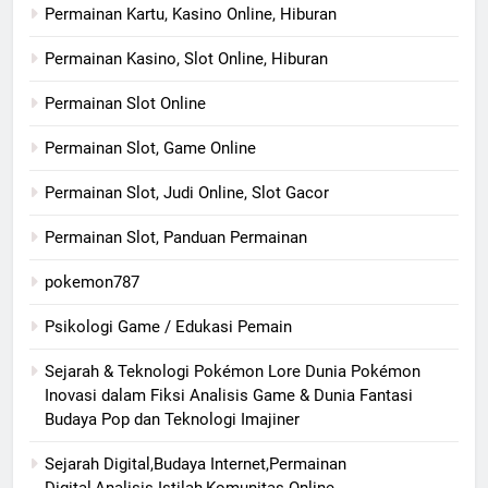
Permainan Kartu, Kasino Online, Hiburan
Permainan Kasino, Slot Online, Hiburan
Permainan Slot Online
Permainan Slot, Game Online
Permainan Slot, Judi Online, Slot Gacor
Permainan Slot, Panduan Permainan
pokemon787
Psikologi Game / Edukasi Pemain
Sejarah & Teknologi Pokémon Lore Dunia Pokémon
Inovasi dalam Fiksi Analisis Game & Dunia Fantasi
Budaya Pop dan Teknologi Imajiner
Sejarah Digital,Budaya Internet,Permainan