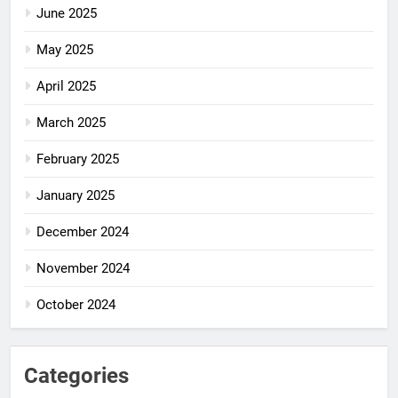
June 2025
May 2025
April 2025
March 2025
February 2025
January 2025
December 2024
November 2024
October 2024
Categories