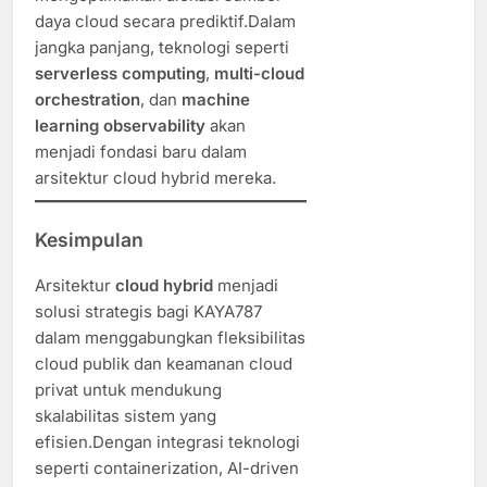
daya cloud secara prediktif.Dalam
jangka panjang, teknologi seperti
serverless computing
,
multi-cloud
orchestration
, dan
machine
learning observability
akan
menjadi fondasi baru dalam
arsitektur cloud hybrid mereka.
Kesimpulan
Arsitektur
cloud hybrid
menjadi
solusi strategis bagi KAYA787
dalam menggabungkan fleksibilitas
cloud publik dan keamanan cloud
privat untuk mendukung
skalabilitas sistem yang
efisien.Dengan integrasi teknologi
seperti containerization, AI-driven