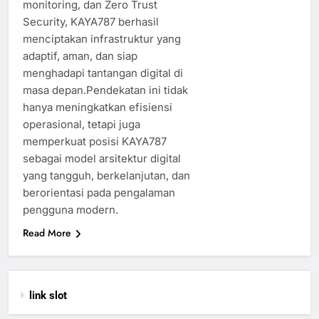
monitoring, dan Zero Trust
Security, KAYA787 berhasil
menciptakan infrastruktur yang
adaptif, aman, dan siap
menghadapi tantangan digital di
masa depan.Pendekatan ini tidak
hanya meningkatkan efisiensi
operasional, tetapi juga
memperkuat posisi KAYA787
sebagai model arsitektur digital
yang tangguh, berkelanjutan, dan
berorientasi pada pengalaman
pengguna modern.
Read More
link slot