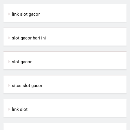
link slot gacor
slot gacor hari ini
slot gacor
situs slot gacor
link slot