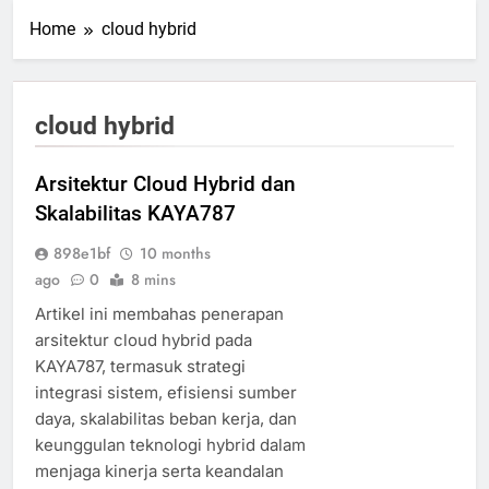
Home
cloud hybrid
cloud hybrid
Arsitektur Cloud Hybrid dan
Skalabilitas KAYA787
898e1bf
10 months
ago
0
8 mins
Artikel ini membahas penerapan
arsitektur cloud hybrid pada
KAYA787, termasuk strategi
integrasi sistem, efisiensi sumber
daya, skalabilitas beban kerja, dan
keunggulan teknologi hybrid dalam
menjaga kinerja serta keandalan