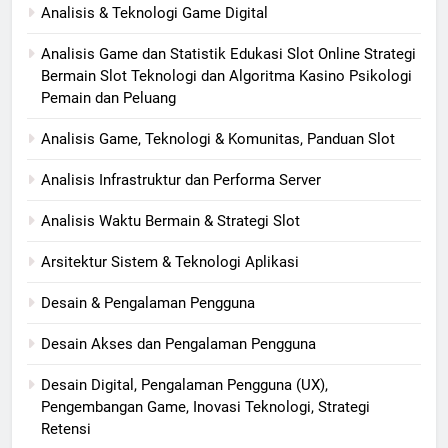
Analisis & Teknologi Game Digital
Analisis Game dan Statistik Edukasi Slot Online Strategi
Bermain Slot Teknologi dan Algoritma Kasino Psikologi
Pemain dan Peluang
Analisis Game, Teknologi & Komunitas, Panduan Slot
Analisis Infrastruktur dan Performa Server
Analisis Waktu Bermain & Strategi Slot
Arsitektur Sistem & Teknologi Aplikasi
Desain & Pengalaman Pengguna
Desain Akses dan Pengalaman Pengguna
Desain Digital, Pengalaman Pengguna (UX),
Pengembangan Game, Inovasi Teknologi, Strategi
Retensi