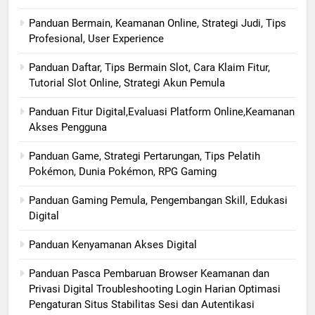
Panduan Bermain, Keamanan Online, Strategi Judi, Tips
Profesional, User Experience
Panduan Daftar, Tips Bermain Slot, Cara Klaim Fitur,
Tutorial Slot Online, Strategi Akun Pemula
Panduan Fitur Digital,Evaluasi Platform Online,Keamanan
Akses Pengguna
Panduan Game, Strategi Pertarungan, Tips Pelatih
Pokémon, Dunia Pokémon, RPG Gaming
Panduan Gaming Pemula, Pengembangan Skill, Edukasi
Digital
Panduan Kenyamanan Akses Digital
Panduan Pasca Pembaruan Browser Keamanan dan
Privasi Digital Troubleshooting Login Harian Optimasi
Pengaturan Situs Stabilitas Sesi dan Autentikasi