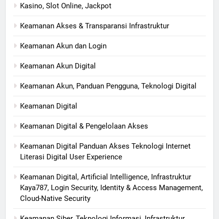
Kasino, Slot Online, Jackpot
Keamanan Akses & Transparansi Infrastruktur
Keamanan Akun dan Login
Keamanan Akun Digital
Keamanan Akun, Panduan Pengguna, Teknologi Digital
Keamanan Digital
Keamanan Digital & Pengelolaan Akses
Keamanan Digital Panduan Akses Teknologi Internet
Literasi Digital User Experience
Keamanan Digital, Artificial Intelligence, Infrastruktur
Kaya787, Login Security, Identity & Access Management,
Cloud-Native Security
Keamanan Siber, Teknologi Informasi, Infrastruktur