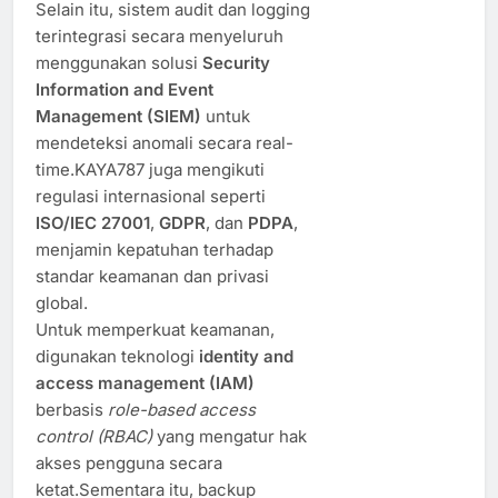
Selain itu, sistem audit dan logging
terintegrasi secara menyeluruh
menggunakan solusi
Security
Information and Event
Management (SIEM)
untuk
mendeteksi anomali secara real-
time.KAYA787 juga mengikuti
regulasi internasional seperti
ISO/IEC 27001
,
GDPR
, dan
PDPA
,
menjamin kepatuhan terhadap
standar keamanan dan privasi
global.
Untuk memperkuat keamanan,
digunakan teknologi
identity and
access management (IAM)
berbasis
role-based access
control (RBAC)
yang mengatur hak
akses pengguna secara
ketat.Sementara itu, backup