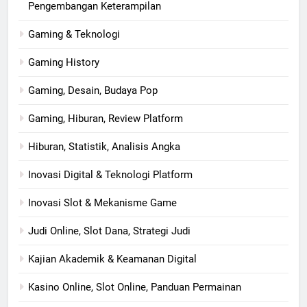
Pengembangan Keterampilan
Gaming & Teknologi
Gaming History
Gaming, Desain, Budaya Pop
Gaming, Hiburan, Review Platform
Hiburan, Statistik, Analisis Angka
Inovasi Digital & Teknologi Platform
Inovasi Slot & Mekanisme Game
Judi Online, Slot Dana, Strategi Judi
Kajian Akademik & Keamanan Digital
Kasino Online, Slot Online, Panduan Permainan