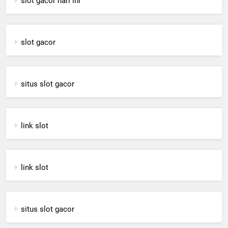
slot gacor hari ini
slot gacor
situs slot gacor
link slot
link slot
situs slot gacor