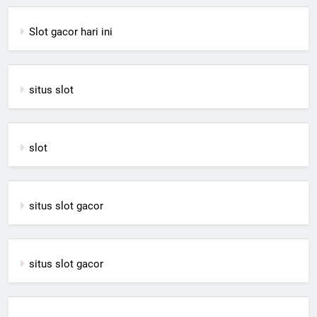
Slot gacor hari ini
situs slot
slot
situs slot gacor
situs slot gacor