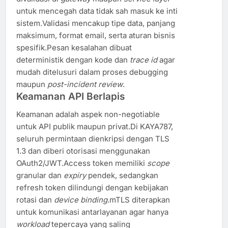
untuk mencegah data tidak sah masuk ke inti
sistem.Validasi mencakup tipe data, panjang
maksimum, format email, serta aturan bisnis
spesifik.Pesan kesalahan dibuat
deterministik dengan kode dan
trace id
agar
mudah ditelusuri dalam proses debugging
maupun
post-incident review
.
Keamanan API Berlapis
Keamanan adalah aspek non-negotiable
untuk API publik maupun privat.Di KAYA787,
seluruh permintaan dienkripsi dengan TLS
1.3 dan diberi otorisasi menggunakan
OAuth2/JWT.Access token memiliki
scope
granular dan
expiry
pendek, sedangkan
refresh token dilindungi dengan kebijakan
rotasi dan
device binding
.mTLS diterapkan
untuk komunikasi antarlayanan agar hanya
workload
tepercaya yang saling