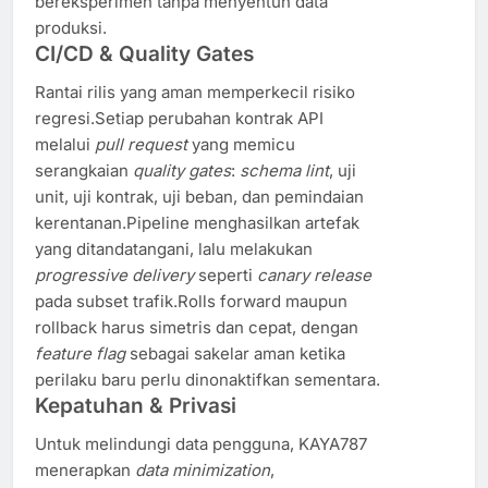
bereksperimen tanpa menyentuh data
produksi.
CI/CD & Quality Gates
Rantai rilis yang aman memperkecil risiko
regresi.Setiap perubahan kontrak API
melalui
pull request
yang memicu
serangkaian
quality gates
:
schema lint
, uji
unit, uji kontrak, uji beban, dan pemindaian
kerentanan.Pipeline menghasilkan artefak
yang ditandatangani, lalu melakukan
progressive delivery
seperti
canary release
pada subset trafik.Rolls forward maupun
rollback harus simetris dan cepat, dengan
feature flag
sebagai sakelar aman ketika
perilaku baru perlu dinonaktifkan sementara.
Kepatuhan & Privasi
Untuk melindungi data pengguna, KAYA787
menerapkan
data minimization
,