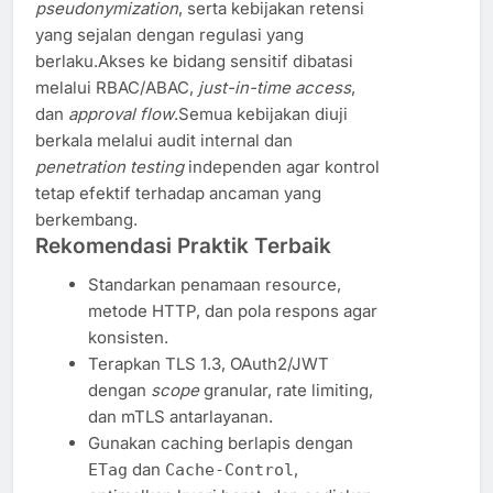
pseudonymization
, serta kebijakan retensi
yang sejalan dengan regulasi yang
berlaku.Akses ke bidang sensitif dibatasi
melalui RBAC/ABAC,
just-in-time access
,
dan
approval flow
.Semua kebijakan diuji
berkala melalui audit internal dan
penetration testing
independen agar kontrol
tetap efektif terhadap ancaman yang
berkembang.
Rekomendasi Praktik Terbaik
Standarkan penamaan resource,
metode HTTP, dan pola respons agar
konsisten.
Terapkan TLS 1.3, OAuth2/JWT
dengan
scope
granular, rate limiting,
dan mTLS antarlayanan.
Gunakan caching berlapis dengan
dan
,
ETag
Cache-Control