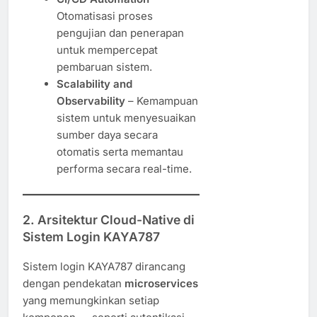
Otomatisasi proses
pengujian dan penerapan
untuk mempercepat
pembaruan sistem.
Scalability and
Observability
– Kemampuan
sistem untuk menyesuaikan
sumber daya secara
otomatis serta memantau
performa secara real-time.
2. Arsitektur Cloud-Native di
Sistem Login KAYA787
Sistem login KAYA787 dirancang
dengan pendekatan
microservices
yang memungkinkan setiap