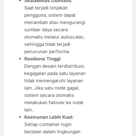
Skalabilitas Otomatis:
Saat terjadi lonjakan
pengguna, sistem dapat
menambah atau mengurangi
sumber daya secara
otomatis melalui autoscaler,
sehingga tidak terjadi
penurunan performa.
Resiliensi Tinggi:
Dengan desain terdistribusi,
kegagalan pada satu layanan
tidak memengaruhi layanan
lain. Jika satu node gagal,
sistem secara otomatis
melakukan failover ke node
lain.
Keamanan Lebih Kuat:
Setiap container login
berjalan dalam lingkungan