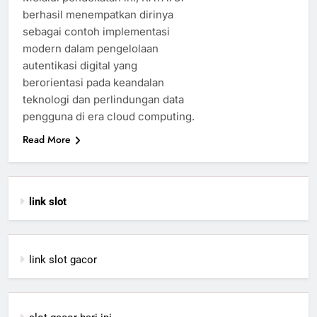
berhasil menempatkan dirinya
sebagai contoh implementasi
modern dalam pengelolaan
autentikasi digital yang
berorientasi pada keandalan
teknologi dan perlindungan data
pengguna di era cloud computing.
Read More
link slot
link slot gacor