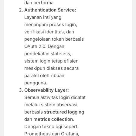
dan performa.
Authentication Service:
Layanan inti yang
menangani proses login,
verifikasi identitas, dan
pengelolaan token berbasis
OAuth 2.0. Dengan
pendekatan stateless,
sistem login tetap efisien
meskipun diakses secara
paralel oleh ribuan
pengguna.
Observability Layer:
Semua aktivitas login dicatat
melalui sistem observasi
berbasis
structured logging
dan
metrics collection
.
Dengan teknologi seperti
Prometheus dan Grafana,