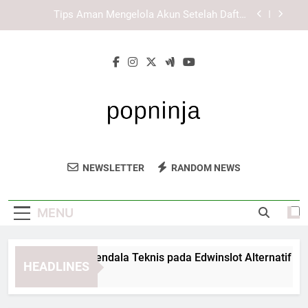
Skip
Tips Menjaga Keamanan Akun saat Menggunakan
to
Kaya787 Link Alternatif secara Bijak
content
Panduan LAE138 Link Alternatif untuk Pengguna
yang Mengutamakan Kecepatan
Cara Mengatasi Kendala Teknis pada Edwinslot
Alternatif agar Akses Lebih Stabil dan Nyaman
Tips Aman Mengelola Akun Setelah Daftar
Pokemon787
Tips Menjaga Keamanan Akun saat Menggunakan
Kaya787 Link Alternatif secara Bijak
Pop Ninja
Ikuti Berita Musik Terkini Dan Konten
Panduan LAE138 Link Alternatif untuk Pengguna
NEWSLETTER
RANDOM NEWS
yang Mengutamakan Kecepatan
Menarik Untuk Pecinta Musik Di Pop Ninja.
Musik, Berita Artis, Dan Lebih Banyak
MENU
Hiburan.
ra Mengatasi Kendala Teknis pada Edwinslot Alternatif agar 
HEADLINES
onths Ago