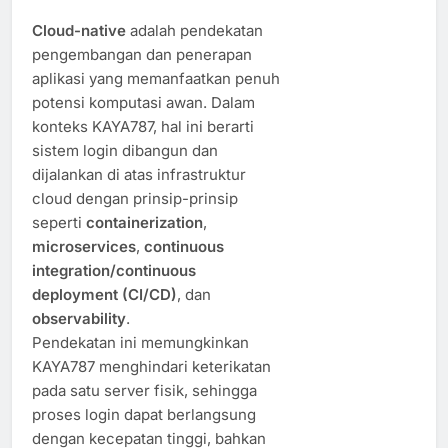
Cloud-native
adalah pendekatan
pengembangan dan penerapan
aplikasi yang memanfaatkan penuh
potensi komputasi awan. Dalam
konteks KAYA787, hal ini berarti
sistem login dibangun dan
dijalankan di atas infrastruktur
cloud dengan prinsip-prinsip
seperti
containerization
,
microservices
,
continuous
integration/continuous
deployment (CI/CD)
, dan
observability
.
Pendekatan ini memungkinkan
KAYA787 menghindari keterikatan
pada satu server fisik, sehingga
proses login dapat berlangsung
dengan kecepatan tinggi, bahkan