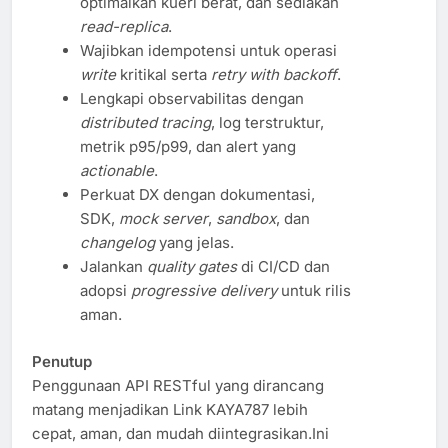
optimalkan kueri berat, dan sediakan
read-replica
.
Wajibkan idempotensi untuk operasi
write
kritikal serta
retry with backoff
.
Lengkapi observabilitas dengan
distributed tracing
, log terstruktur,
metrik p95/p99, dan alert yang
actionable
.
Perkuat DX dengan dokumentasi,
SDK,
mock server
,
sandbox
, dan
changelog
yang jelas.
Jalankan
quality gates
di CI/CD dan
adopsi
progressive delivery
untuk rilis
aman.
Penutup
Penggunaan API RESTful yang dirancang
matang menjadikan Link KAYA787 lebih
cepat, aman, dan mudah diintegrasikan.Ini