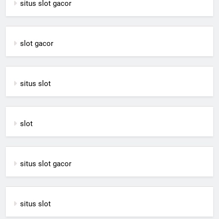
situs slot gacor
slot gacor
situs slot
slot
situs slot gacor
situs slot