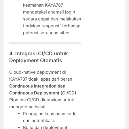
keamanan KAYA787
mendeteksi anomali login
secara cepat dan melakukan
tindakan responsif terhadap
potensi serangan siber.
4. Integrasi CI/CD untuk
Deployment Otomatis
Cloud-native deployment di
KAYA787 tidak lepas dari peran
Continuous Integration dan
Continuous Deployment (CI/CD)
.
Pipeline CI/CD digunakan untuk
mengotomatisasi:
Pengujian keamanan kode
dan autentikasi.
Build dan deployment