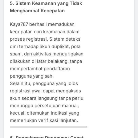
5.
Sistem Keamanan yang Tidak
Menghambat Kecepatan
Kaya787 berhasil memadukan
kecepatan dan keamanan dalam
proses registrasi. Sistem deteksi
dini terhadap akun duplikat, pola
spam, dan aktivitas mencurigakan
dilakukan di latar belakang, tanpa
memperlambat pendaftaran
pengguna yang sah.
Selain itu, pengguna yang lolos
registrasi awal dapat mengakses
akun secara langsung tanpa perlu
menunggu persetujuan manual,
kecuali ditemukan indikasi yang
memerlukan verifikasi lanjutan.
6.
Pengalaman Pengguna: Cepat,