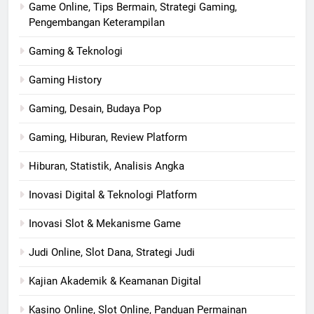
Game Online, Tips Bermain, Strategi Gaming,
Pengembangan Keterampilan
Gaming & Teknologi
Gaming History
Gaming, Desain, Budaya Pop
Gaming, Hiburan, Review Platform
Hiburan, Statistik, Analisis Angka
Inovasi Digital & Teknologi Platform
Inovasi Slot & Mekanisme Game
Judi Online, Slot Dana, Strategi Judi
Kajian Akademik & Keamanan Digital
Kasino Online, Slot Online, Panduan Permainan