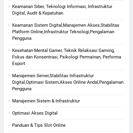
Keamanan Siber, Teknologi Informasi, Infrastruktur
Digital, Audit & Kepatuhan
Keamanan Sistem Digital,Manajemen Akses,Stabilitas
Platform Online,Infrastruktur Teknologi,Pengalaman
Pengguna
Kesehatan Mental Gamer, Teknik Relaksasi Gaming,
Fokus dan Konsentrasi, Psikologi Permainan, Performa
Esport
Manajemen Server,Stabilitas Infrastruktur
Digital,Optimasi Sistem,Akses Online Andal,Pengalaman
Pengguna
Manajemen Sistem & Infrastruktur
Optimasi Akses Digital
Panduan & Tips Slot Online