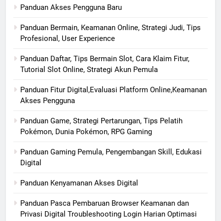
Panduan Akses Pengguna Baru
Panduan Bermain, Keamanan Online, Strategi Judi, Tips
Profesional, User Experience
Panduan Daftar, Tips Bermain Slot, Cara Klaim Fitur,
Tutorial Slot Online, Strategi Akun Pemula
Panduan Fitur Digital,Evaluasi Platform Online,Keamanan
Akses Pengguna
Panduan Game, Strategi Pertarungan, Tips Pelatih
Pokémon, Dunia Pokémon, RPG Gaming
Panduan Gaming Pemula, Pengembangan Skill, Edukasi
Digital
Panduan Kenyamanan Akses Digital
Panduan Pasca Pembaruan Browser Keamanan dan
Privasi Digital Troubleshooting Login Harian Optimasi