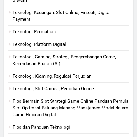
Teknologi Keuangan, Slot Online, Fintech, Digital
Payment
Teknologi Permainan
Teknologi Platform Digital
Teknologi, Gaming, Strategi, Pengembangan Game,
Kecerdasan Buatan (AI)
Teknologi, iGaming, Regulasi Perjudian
Teknologi, Slot Games, Perjudian Online
Tips Bermain Slot Strategi Game Online Panduan Pemula
Slot Optimasi Peluang Menang Manajemen Modal dalam
Game Hiburan Digital
Tips dan Panduan Teknologi