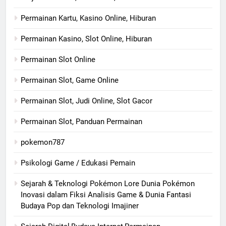
Permainan Kartu, Kasino Online, Hiburan
Permainan Kasino, Slot Online, Hiburan
Permainan Slot Online
Permainan Slot, Game Online
Permainan Slot, Judi Online, Slot Gacor
Permainan Slot, Panduan Permainan
pokemon787
Psikologi Game / Edukasi Pemain
Sejarah & Teknologi Pokémon Lore Dunia Pokémon
Inovasi dalam Fiksi Analisis Game & Dunia Fantasi
Budaya Pop dan Teknologi Imajiner