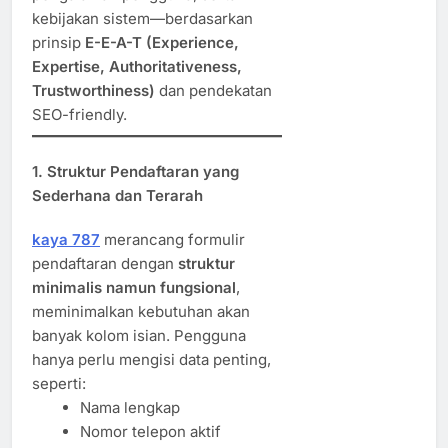
kebijakan sistem—berdasarkan
prinsip
E-E-A-T (Experience,
Expertise, Authoritativeness,
Trustworthiness)
dan pendekatan
SEO-friendly.
1.
Struktur Pendaftaran yang
Sederhana dan Terarah
kaya 787
merancang formulir
pendaftaran dengan
struktur
minimalis namun fungsional
,
meminimalkan kebutuhan akan
banyak kolom isian. Pengguna
hanya perlu mengisi data penting,
seperti:
Nama lengkap
Nomor telepon aktif