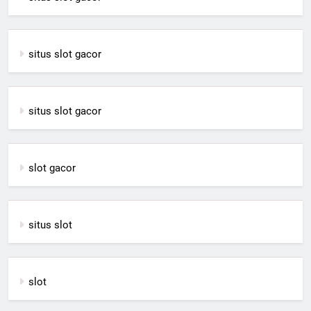
situs slot gacor
situs slot gacor
slot gacor
situs slot
slot