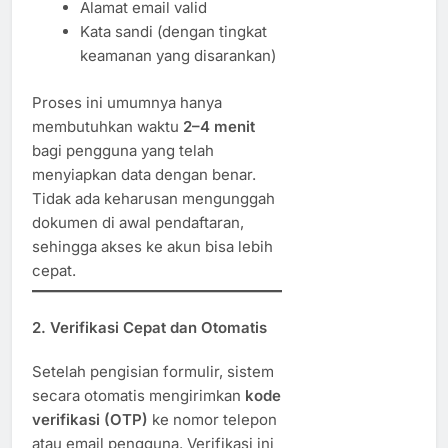
Alamat email valid
Kata sandi (dengan tingkat
keamanan yang disarankan)
Proses ini umumnya hanya
membutuhkan waktu
2–4 menit
bagi pengguna yang telah
menyiapkan data dengan benar.
Tidak ada keharusan mengunggah
dokumen di awal pendaftaran,
sehingga akses ke akun bisa lebih
cepat.
2.
Verifikasi Cepat dan Otomatis
Setelah pengisian formulir, sistem
secara otomatis mengirimkan
kode
verifikasi (OTP)
ke nomor telepon
atau email pengguna. Verifikasi ini