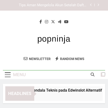
Skip
Tips Menjaga Keamanan Akun saat Menggunakan
to
Kaya787 Link Alternatif secara Bijak
content
Panduan LAE138 Link Alternatif untuk Pengguna
yang Mengutamakan Kecepatan
Cara Mengatasi Kendala Teknis pada Edwinslot
Alternatif agar Akses Lebih Stabil dan Nyaman
Tips Aman Mengelola Akun Setelah Daftar
Pokemon787
Tips Menjaga Keamanan Akun saat Menggunakan
Kaya787 Link Alternatif secara Bijak
Pop Ninja
Ikuti Berita Musik Terkini Dan Konten
Panduan LAE138 Link Alternatif untuk Pengguna
NEWSLETTER
RANDOM NEWS
yang Mengutamakan Kecepatan
Menarik Untuk Pecinta Musik Di Pop Ninja.
Musik, Berita Artis, Dan Lebih Banyak
MENU
Hiburan.
ra Mengatasi Kendala Teknis pada Edwinslot Alternatif agar 
HEADLINES
onths Ago