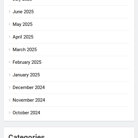
June 2025
May 2025
April 2025
March 2025
February 2025
January 2025
December 2024
November 2024
October 2024
Categories